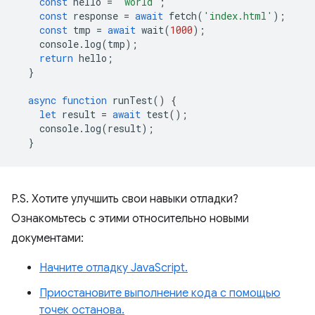
const
hello
=
"world"
;
const
response
=
await
fetch
(
'index.html'
);
const
tmp
=
await
wait
(
1000
);
console
.
log
(
tmp
);
return
hello
;
}
async
function
runTest
()
{
let
result
=
await
test
();
console
.
log
(
result
);
}
P.S. Хотите улучшить свои навыки отладки?
Ознакомьтесь с этими относительно новыми
документами:
Начните отладку JavaScript.
Приостановите выполнение кода с помощью
точек останова.