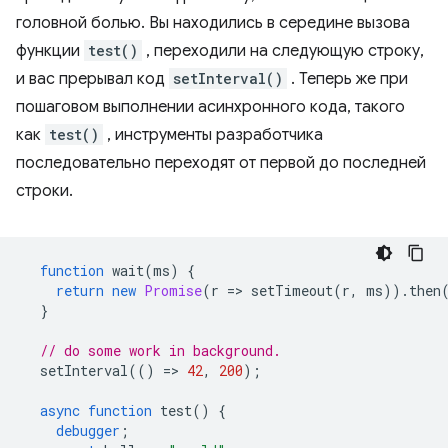
головной болью. Вы находились в середине вызова
функции
test()
, переходили на следующую строку,
и вас прерывал код
setInterval()
. Теперь же при
пошаговом выполнении асинхронного кода, такого
как
test()
, инструменты разработчика
последовательно переходят от первой до последней
строки.
function
wait
(
ms
)
{
return
new
Promise
(
r
=
>
setTimeout
(
r
,
ms
)).
then
}
// do some work in background.
setInterval
(()
=
>
42
,
200
);
async
function
test
()
{
debugger
;