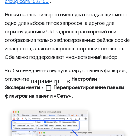
crbug.com/1523150
.
Новая панель фильтров имеет два выпадающих меню:
одно для выбора типов запросов, а другое для
скрытия данных и URL-адресов расширений или
отображения только заблокированных файлов cookie
и запросов, а также запросов сторонних сервисов.
Оба меню поддерживают множественный выбор.
Чтобы немедленно вернуть старую панель фильтров,
параметр «
отключите
Настройки
>
check_box_outline_blank
Эксперименты
>
Перепроектирование панели
фильтров на панели «Сеть»
.