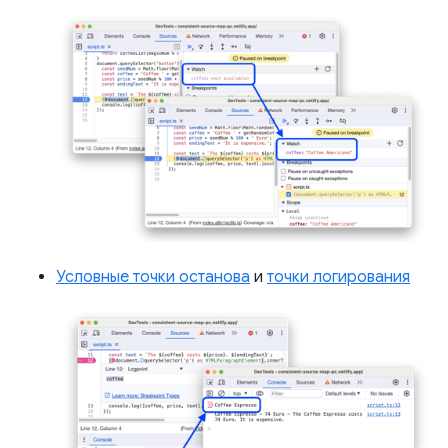
Условные точки останова
и
точки логирования