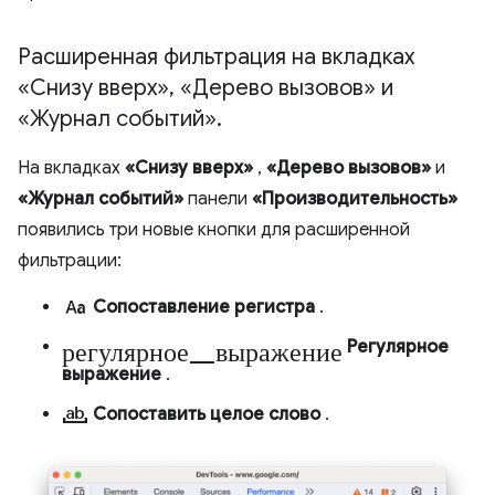
Расширенная фильтрация на вкладках
«Снизу вверх»
,
«Дерево вызовов» и
«Журнал событий»
.
На вкладках
«Снизу вверх»
,
«Дерево вызовов»
и
«Журнал событий»
панели
«Производительность»
появились три новые кнопки для расширенной
фильтрации:
match_case
Сопоставление регистра
.
регулярное_выражение
Регулярное
выражение
.
match_word
Сопоставить целое слово
.