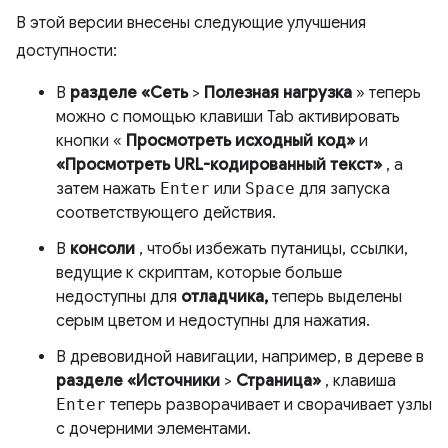
В этой версии внесены следующие улучшения
доступности:
В
разделе «Сеть
>
Полезная нагрузка
» теперь
можно с помощью клавиши Tab активировать
кнопки «
Просмотреть исходный код»
и
«Просмотреть URL-кодированный текст»
, а
затем нажать
Enter
или
Space
для запуска
соответствующего действия.
В
консоли
, чтобы избежать путаницы, ссылки,
ведущие к скриптам, которые больше
недоступны для
отладчика,
теперь выделены
серым цветом и недоступны для нажатия.
В древовидной навигации, например, в дереве в
разделе «Источники
>
Страница»
, клавиша
Enter
теперь разворачивает и сворачивает узлы
с дочерними элементами.