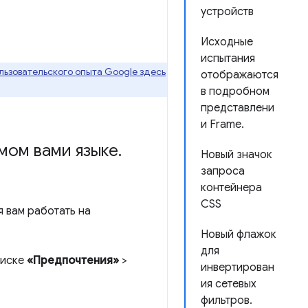
устройств
Исходные
испытания
ьзовательского опыта Google здесь
отображаются
в подробном
представлени
и Frame.
мом вами языке
.
Новый значок
запроса
контейнера
CSS
 вам работать на
Новый флажок
для
писке
«Предпочтения»
>
инвертирован
ия сетевых
фильтров.