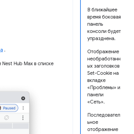
В ближайшее
время боковая
панель
консоли будет
упразднена.
ва
.
Отображение
необработанн
 Nest Hub Max в списке
ых заголовков
Set-Cookie на
вкладке
«Проблемы» и
панели
«Сеть».
Последовател
ьное
отображение