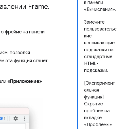
в панели
авлении Frame
.
«Вычисления».
Замените
пользовательс
 о фрейме на панели
кие
всплывающие
подсказки на
иям, позволяя
стандартные
ем эта функция станет
HTML-
подсказки.
нели
«Приложение»
[Эксперимент
альная
функция]
Скрытие
проблем на
вкладке
«Проблемы»