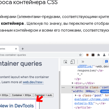
роса контейнера CSS
ейнерами (элементами-предками, соответствующими крит
к
контейнера
. Щелкнув по значку, вы переключите отобра
анным контейнером и всеми его потомками, соответству