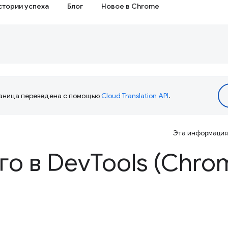
стории успеха
Блог
Новое в Chrome
аница переведена с помощью
Cloud Translation API
.
Эта информация 
го в Dev
Tools (Chro