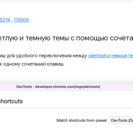
35274
,
174309
етлую и темную темы с помощью сочета
виш для удобного переключения между
светлой и темной т
 к одному сочетанию клавиш.