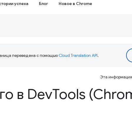
стории успеха
Блог
Новое в Chrome
аница переведена с помощью
Cloud Translation API
.
Эта информация 
го в Dev
Tools (Chro