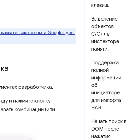
клавиш.
Выделение
объектов
ьзовательского опыта Google здесь
C/C++ в
инспекторе
памяти.
Поддержка
ика
полной
информации
об
ументах разработчика.
инициаторе
для импорта
нду и нажмите кнопку
HAR.
давать комбинации (или
Начать поиск в
DOM после
нажатия