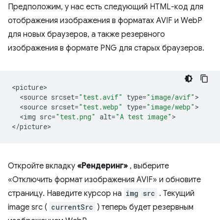
Предположим, у нас есть следующий HTML-код для
отображения изображения в форматах AVIF и WebP
для новых браузеров, а также резервного
изображения в формате PNG для старых браузеров.
<
picture
<
source
srcset
=
"test.avif"
type
=
"image/avif"
<
source
srcset
=
"test.webp"
type
=
"image/webp"
<
img
src
=
"test.png"
alt
=
"A test image"
>

<
/picture
Откройте вкладку
«Рендеринг»
, выберите
«Отключить формат изображения AVIF» и обновите
страницу. Наведите курсор на
img src
. Текущий
image src (
currentSrc
) теперь будет резервным