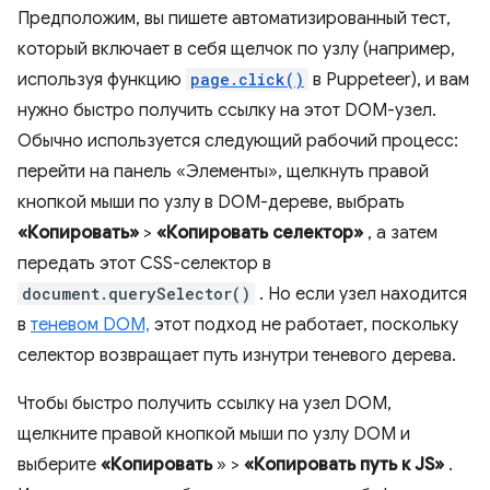
Предположим, вы пишете автоматизированный тест,
который включает в себя щелчок по узлу (например,
используя функцию
page.click()
в Puppeteer), и вам
нужно быстро получить ссылку на этот DOM-узел.
Обычно используется следующий рабочий процесс:
перейти на панель «Элементы», щелкнуть правой
кнопкой мыши по узлу в DOM-дереве, выбрать
«Копировать»
>
«Копировать селектор»
, а затем
передать этот CSS-селектор в
document.querySelector()
. Но если узел находится
в
теневом DOM,
этот подход не работает, поскольку
селектор возвращает путь изнутри теневого дерева.
Чтобы быстро получить ссылку на узел DOM,
щелкните правой кнопкой мыши по узлу DOM и
выберите
«Копировать
» >
«Копировать путь к JS»
.