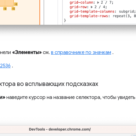
анели
«Элементы»
см.
в справочнике по значкам
.
42536
.
ктора во всплывающих подсказках
и»
наведите курсор на название селектора, чтобы увидеть