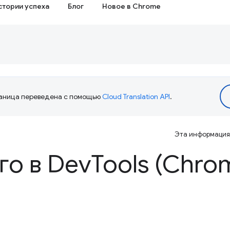
стории успеха
Блог
Новое в Chrome
аница переведена с помощью
Cloud Translation API
.
Эта информация 
го в Dev
Tools (Chro