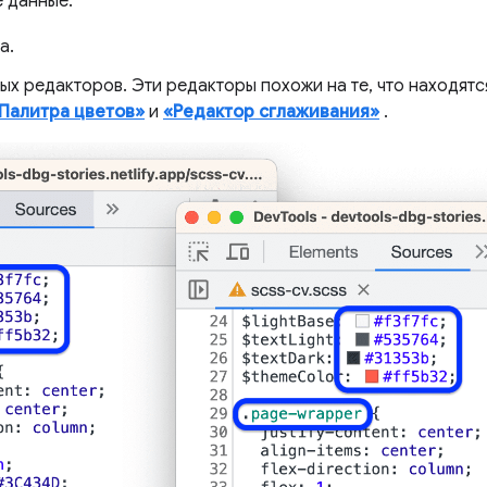
 данные:
а.
х редакторов. Эти редакторы похожи на те, что находят
Палитра цветов»
и
«Редактор сглаживания»
.