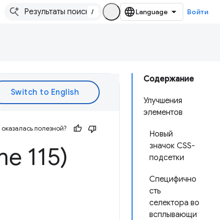
/
Войти
Содержание
Улучшения
элементов
оказалась полезной?
Новый
значок CSS-
me 115)
подсетки
Специфично
сть
селектора во
всплывающи