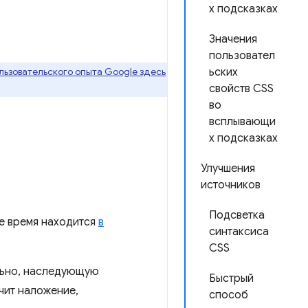
х подсказках
Значения
пользовател
ьзовательского опыта Google здесь
ьских
свойств CSS
во
всплывающи
х подсказках
Улучшения
источников
Подсветка
ее время находится
в
синтаксиса
CSS
ельно, наследующую
Быстрый
чит наложение,
способ