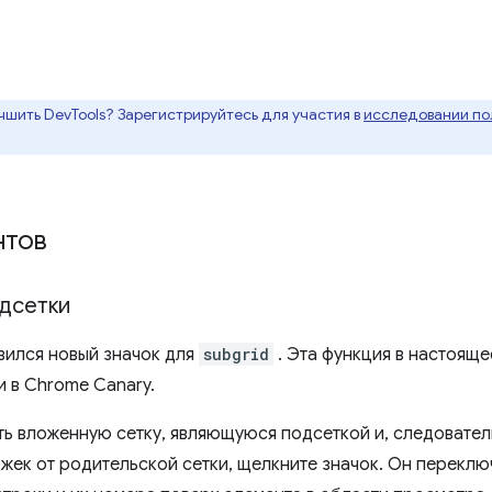
чшить DevTools? Зарегистрируйтесь для участия в
исследовании пол
нтов
дсетки
вился новый значок для
subgrid
. Эта функция в настоящ
 в Chrome Canary.
ть вложенную сетку, являющуюся подсеткой и, следоват
жек от родительской сетки, щелкните значок. Он переклю