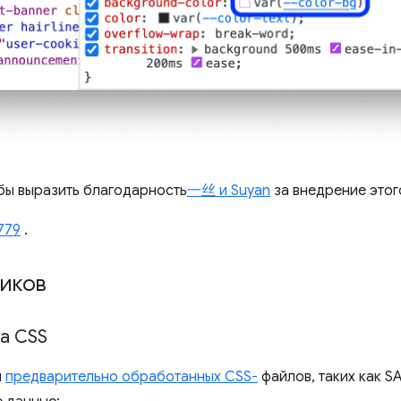
бы выразить благодарность
一丝 и Suyan
за внедрение этог
779
.
ников
а CSS
я
предварительно обработанных CSS-
файлов, таких как SA