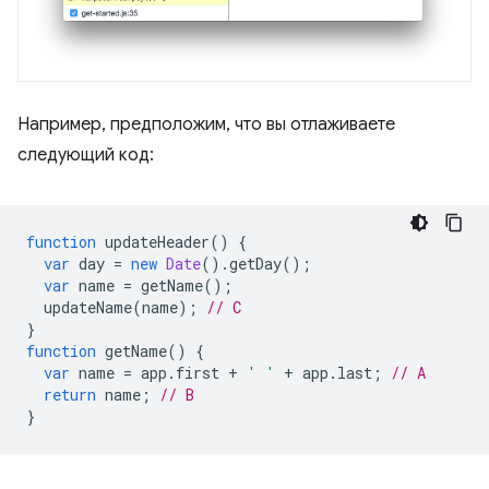
Например, предположим, что вы отлаживаете
следующий код:
function
updateHeader
()
{
var
day
=
new
Date
().
getDay
();
var
name
=
getName
();
updateName
(
name
);
// C
}
function
getName
()
{
var
name
=
app
.
first
+
' '
+
app
.
last
;
// A
return
name
;
// B
}