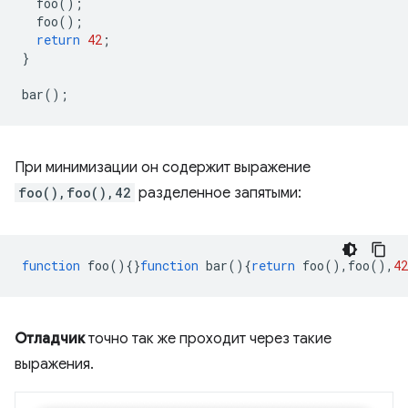
foo
();
foo
();
return
42
;
}
bar
();
При минимизации он содержит выражение
foo(),foo(),42
разделенное запятыми:
function
foo
(){}
function
bar
(){
return
foo
(),
foo
(),
42
Отладчик
точно так же проходит через такие
выражения.