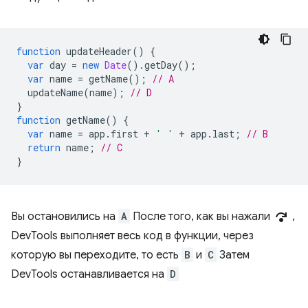
function
updateHeader
()
{
var
day
=
new
Date
().
getDay
();
var
name
=
getName
();
// A
updateName
(
name
);
// D
}
function
getName
()
{
var
name
=
app
.
first
+
' '
+
app
.
last
;
// B
return
name
;
// C
}
step_over
Вы остановились на
A
После того, как вы нажали
,
DevTools выполняет весь код в функции, через
которую вы переходите, то есть
B
и
C
Затем
DevTools останавливается на
D