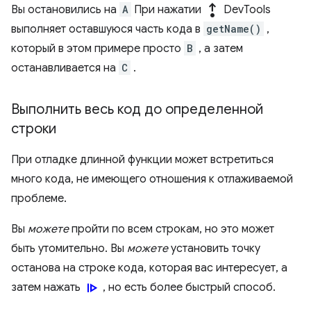
step_out
Вы остановились на
A
При нажатии
DevTools
выполняет оставшуюся часть кода в
getName()
,
который в этом примере просто
B
, а затем
останавливается на
C
.
Выполнить весь код до определенной
строки
При отладке длинной функции может встретиться
много кода, не имеющего отношения к отлаживаемой
проблеме.
Вы
можете
пройти по всем строкам, но это может
быть утомительно. Вы
можете
установить точку
останова на строке кода, которая вас интересует, а
resume
затем нажать
, но есть более быстрый способ.