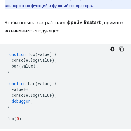
асинхронных функций и функций генератора.
Чтобы понять, как работает
фрейм Restart
, примите
во внимание следующее:
function
foo
(
value
)
{
console
.
log
(
value
);
bar
(
value
);
}
function
bar
(
value
)
{
value
++
;
console
.
log
(
value
);
debugger
;
}
foo
(
0
);