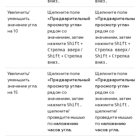
вниз.
вниз.
Увеличить/
Щелкните поле
Щелкните поле
уменьшить
«Предварительный
«Предварительный
значение угла
просмотр угла»
просмотр угла»
на 10
рядом со
рядом со
значением, затем
значением, затем
нажмите
+
нажмите
+
Shift
Shift
/
/
Стрелка вверх
Стрелка вверх
+
+
Shift
Стрелка
Shift
Стрелка
вниз.
вниз.
Увеличить/
Щелкните поле
Щелкните поле
уменьшить
«Предварительный
«Предварительный
значение угла
просмотр угла»
просмотр угла»
на 15
рядом со
рядом со
значением, затем
значением, затем
нажмите
,
нажмите
,
Shift
Shift
щелкните/
щелкните/
проведите мышью
проведите мышью
по
наложению
по
наложению
часов угла.
часов угла.