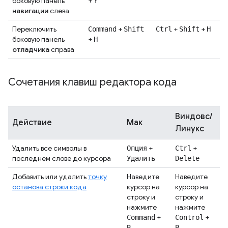
боковую панель
+
Y
навигации
слева
Переключить
+
+
+
Command
Shift
Ctrl
Shift
H
боковую панель
+
H
отладчика
справа
Сочетания клавиш редактора кода
Виндовс/
Действие
Мак
Линукс
Удалить все символы в
+
+
Опция
Ctrl
последнем слове до курсора
Удалить
Delete
Добавить или удалить
точку
Наведите
Наведите
останова строки кода
курсор на
курсор на
строку и
строку и
нажмите
нажмите
+
+
Command
Control
B.
B.