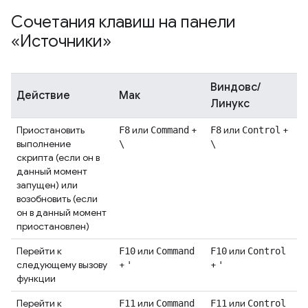
Сочетания клавиш на панели
«Источники»
Виндовс/
Действие
Мак
Линукс
Приостановить
или
+
или
+
F8
Command
F8
Control
выполнение
\
\
скрипта (если он в
данный момент
запущен) или
возобновить (если
он в данный момент
приостановлен)
Перейти к
или
или
F10
Command
F10
Control
следующему вызову
+
+
'
'
функции
Перейти к
или
или
F11
Command
F11
Control