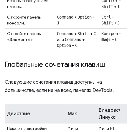
использованную вами
+
I
Control
панель.
+
Shift
I
Откройте панель
+
+
+
Command
Option
Ctrl
консоли.
+
J
Shift
J
Откройте панель
+
+
+
Command
Shift
C
Контрол
«Элементы»
или
+
+
Command
Шифт
С
+
Option
C
Глобальные сочетания клавиш
Следующие сочетания клавиш доступны на
большинстве, если не на всех, панелях DevTools.
Виндовс/
Действие
Мак
Линукс
Показать
настройки
или
или
?
?
F1