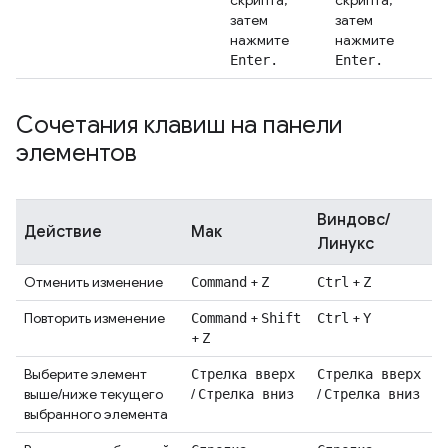
скрипта,
скрипта,
затем
затем
нажмите
нажмите
Enter.
Enter.
Сочетания клавиш на панели
элементов
Виндовс/
Действие
Мак
Линукс
Отменить изменение
+
+
Command
Z
Ctrl
Z
Повторить изменение
+
+
Command
Shift
Ctrl
Y
+
Z
Выберите элемент
Стрелка вверх
Стрелка вверх
выше/ниже текущего
/
/
Стрелка вниз
Стрелка вниз
выбранного элемента