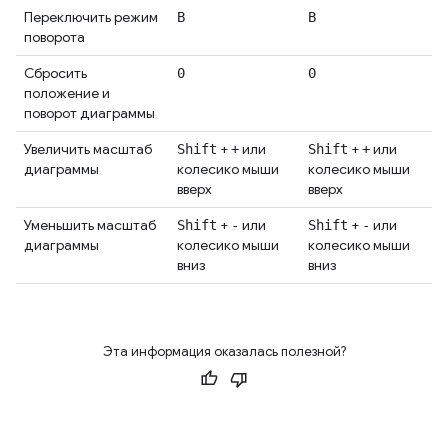
Переключить режим
В
В
поворота
Сбросить
0
0
положение и
поворот диаграммы
Увеличить масштаб
+
или
+
или
Shift
+
Shift
+
диаграммы
колесико мыши
колесико мыши
вверх
вверх
Уменьшить масштаб
+
или
+
или
Shift
-
Shift
-
диаграммы
колесико мыши
колесико мыши
вниз
вниз
Эта информация оказалась полезной?