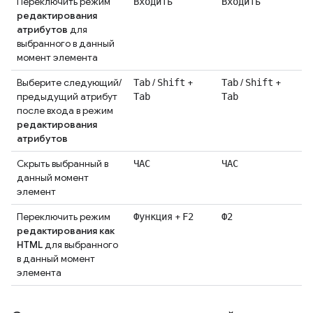
Переключить режим
Входить
Входить
редактирования
атрибутов
для
выбранного в данный
момент элемента
Выберите следующий/
/
+
/
+
Tab
Shift
Tab
Shift
предыдущий атрибут
Tab
Tab
после входа в режим
редактирования
атрибутов
Скрыть выбранный в
ЧАС
ЧАС
данный момент
элемент
Переключить режим
+
Функция
F2
Ф2
редактирования как
HTML
для выбранного
в данный момент
элемента