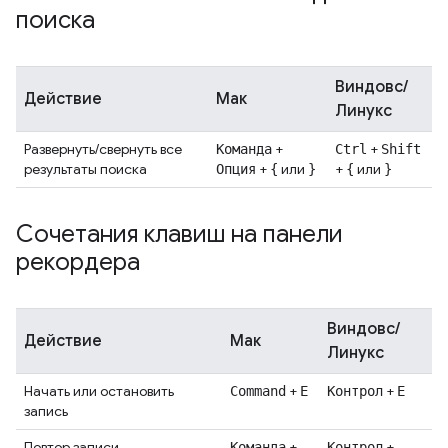
поиска
Виндовс/
Действие
Мак
Линукс
Развернуть/свернуть все
+
+
Команда
Ctrl
Shift
результаты поиска
+
или
+
или
Опция
{
}
{
}
Сочетания клавиш на панели
рекордера
Виндовс/
Действие
Мак
Линукс
Начать или остановить
+
+
Command
E
Контрол
Е
запись
Повтор записи
+
+
Команда
Контрол