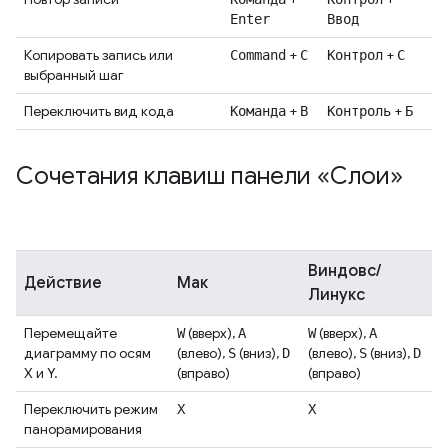
Enter
Ввод
Копировать запись или
+
+
Command
C
Контрол
С
выбранный шаг
Переключить вид кода
+
+
Команда
B
Контроль
Б
Сочетания клавиш панели «Слои»
Виндовс/
Действие
Мак
Линукс
Перемещайте
(вверх),
(вверх),
W
A
W
A
диаграмму по осям
(влево),
(вниз),
(влево),
(вниз),
S
D
S
D
X и Y.
(вправо)
(вправо)
Переключить режим
Х
Х
панорамирования