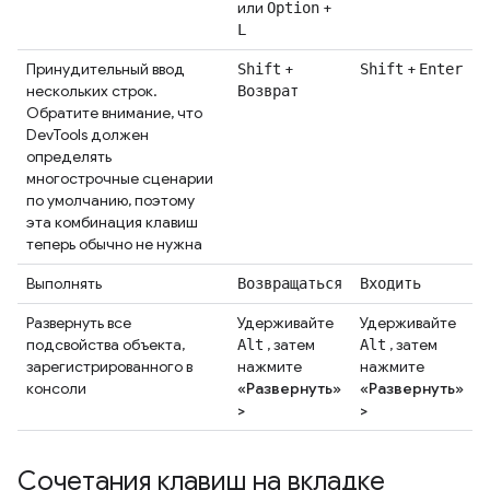
или
+
Option
L
Принудительный ввод
+
+
Shift
Shift
Enter
нескольких строк.
Возврат
Обратите внимание, что
DevTools должен
определять
многострочные сценарии
по умолчанию, поэтому
эта комбинация клавиш
теперь обычно не нужна
Выполнять
Возвращаться
Входить
Развернуть все
Удерживайте
Удерживайте
подсвойства объекта,
, затем
, затем
Alt
Alt
зарегистрированного в
нажмите
нажмите
консоли
«Развернуть»
«Развернуть»
>
>
Сочетания клавиш на вкладке