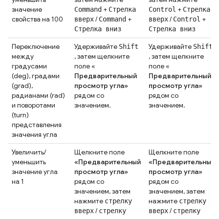
значение
+
+
Command
Стрелка
Control
Стрелка
свойства на 100
/
+
/
+
вверх
Command
вверх
Control
Стрелка вниз
Стрелка вниз
Переключение
Удерживайте
Удерживайте
Shift
Shift
между
, затем щелкните
, затем щелкните
градусами
поле «
поле «
(deg), градами
Предварительный
Предварительный
(grad),
просмотр угла»
просмотр угла»
радианами (rad)
рядом со
рядом со
и поворотами
значением.
значением.
(turn)
представления
значения угла
Увеличить/
Щелкните поле
Щелкните поле
уменьшить
«Предварительный
«Предварительный
значение угла
просмотр угла»
просмотр угла»
на 1
рядом со
рядом со
значением, затем
значением, затем
нажмите
нажмите
стрелку
стрелку
/
/
вверх
стрелку
вверх
стрелку