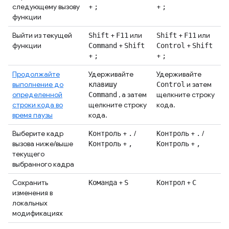
следующему вызову
+
+
;
;
функции
Выйти из текущей
+
или
+
или
Shift
F11
Shift
F11
функции
+
+
Command
Shift
Control
Shift
+
+
;
;
Продолжайте
Удерживайте
Удерживайте
выполнение до
и затем
клавишу
Control
определенной
, а затем
щелкните строку
Command
строки кода во
щелкните строку
кода.
время паузы
кода.
Выберите кадр
+
/
+
/
Контроль
.
Контроль
.
вызова ниже/выше
+
+
Контроль
,
Контроль
,
текущего
выбранного кадра
Сохранить
+
+
Команда
S
Контрол
С
изменения в
локальных
модификациях