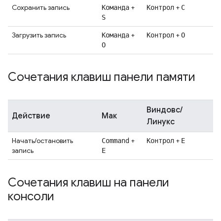
Сохранить запись
+
+
Команда
Контрол
С
S
Загрузить запись
+
+
Команда
Контрол
О
О
Сочетания клавиш панели памяти
Виндовс/
Действие
Мак
Линукс
Начать/остановить
+
+
Command
Контрол
Е
запись
E
Сочетания клавиш на панели
консоли