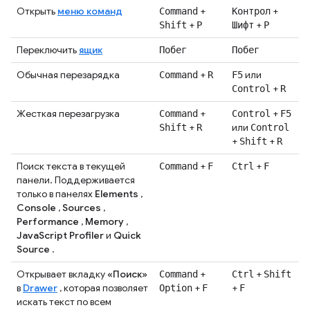
Открыть
меню команд
+
+
Command
Контрол
+
+
Shift
P
Шифт
Р
Переключить
ящик
Побег
Побег
Обычная перезарядка
+
или
Command
R
F5
+
Control
R
Жесткая перезагрузка
+
+
Command
Control
F5
+
или
Shift
R
Control
+
+
Shift
R
Поиск текста в текущей
+
+
Command
F
Ctrl
F
панели. Поддерживается
только в панелях
Elements
,
Console
,
Sources
,
Performance
,
Memory
,
JavaScript Profiler
и
Quick
Source
.
Открывает вкладку
«Поиск»
+
+
Command
Ctrl
Shift
в
Drawer
, которая позволяет
+
+
Option
F
F
искать текст по всем