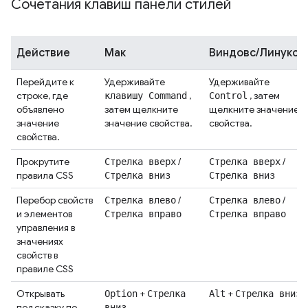
Сочетания клавиш панели стилей
Действие
Мак
Виндовс/Линукс
Перейдите к
Удерживайте
Удерживайте
строке, где
,
, затем
клавишу Command
Control
объявлено
затем щелкните
щелкните значение
значение
значение свойства.
свойства.
свойства.
Прокрутите
/
/
Стрелка вверх
Стрелка вверх
правила CSS
Стрелка вниз
Стрелка вниз
Перебор свойств
/
/
Стрелка влево
Стрелка влево
и элементов
Стрелка вправо
Стрелка вправо
управления в
значениях
свойств в
правиле CSS
Открывать
+
+
Option
Стрелка
Alt
Стрелка вниз
подсказку по
вниз