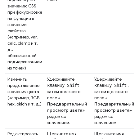
значению CSS
при фокусировке
на функции в
значении
свойства
(например, var,
calc, clamp и т.
д.,
обозначенной
подчеркиванием
из точек)
Изменить
Удерживайте
Удерживайте
представление
,
,
клавишу Shift
клавишу Shift
значения цвета
затем щелкните
затем щелкните
(например, RGB,
поле «
поле «
hex, oklch и т. д.)
Предварительный
Предварительный
просмотр цвета»
просмотр цвета»
рядом со
рядом со
значением.
значением.
Редактировать
Щелкните имя
Щелкните имя