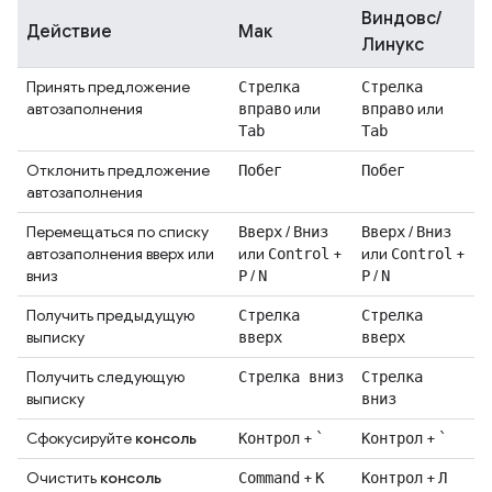
Виндовс/
Действие
Мак
Линукс
Принять предложение
Стрелка
Стрелка
автозаполнения
или
или
вправо
вправо
Tab
Tab
Отклонить предложение
Побег
Побег
автозаполнения
Перемещаться по списку
/
/
Вверх
Вниз
Вверх
Вниз
автозаполнения вверх или
или
+
или
+
Control
Control
вниз
/
/
P
N
P
N
Получить предыдущую
Стрелка
Стрелка
выписку
вверх
вверх
Получить следующую
Стрелка вниз
Стрелка
выписку
вниз
Сфокусируйте
консоль
+
+
Контрол
`
Контрол
`
Очистить
консоль
+
+
Command
K
Контрол
Л