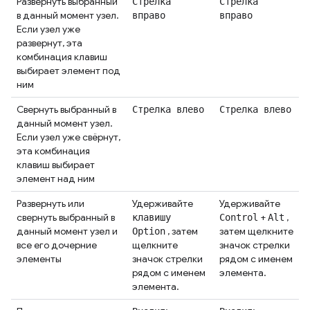
Развернуть выбранный
Стрелка
Стрелка
в данный момент узел.
вправо
вправо
Если узел уже
развернут, эта
комбинация клавиш
выбирает элемент под
ним
Свернуть выбранный в
Стрелка влево
Стрелка влево
данный момент узел.
Если узел уже свёрнут,
эта комбинация
клавиш выбирает
элемент над ним
Развернуть или
Удерживайте
Удерживайте
свернуть выбранный в
+
,
клавишу
Control
Alt
данный момент узел и
, затем
затем щелкните
Option
все его дочерние
щелкните
значок стрелки
элементы
значок стрелки
рядом с именем
рядом с именем
элемента.
элемента.