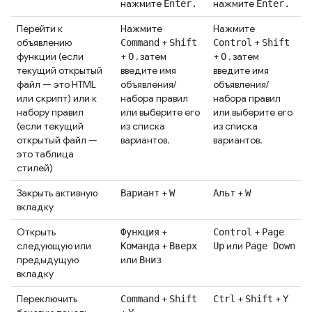
нажмите
нажмите
Enter.
Enter.
Перейти к
Нажмите
Нажмите
объявлению
+
+
Command
Shift
Control
Shift
функции (если
+
, затем
+
, затем
O
O
текущий открытый
введите имя
введите имя
файл — это HTML
объявления/
объявления/
или скрипт) или к
набора правил
набора правил
набору правил
или выберите его
или выберите его
(если текущий
из списка
из списка
открытый файл —
вариантов.
вариантов.
это таблица
стилей)
Закрыть активную
+
+
Вариант
W
Альт
W
вкладку
Открыть
+
+
Функция
Control
Page
следующую или
+
или
Команда
Вверх
Up
Page Down
предыдущую
или
Вниз
вкладку
Переключить
+
+
+
Command
Shift
Ctrl
Shift
Y