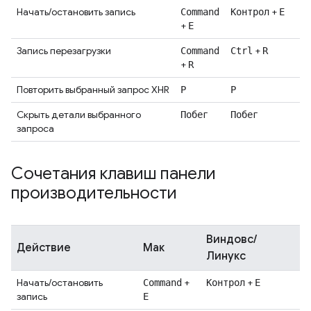
Начать/остановить запись
+
Command
Контрол
Е
+
E
Запись перезагрузки
+
Command
Ctrl
R
+
R
Повторить выбранный запрос XHR
Р
Р
Скрыть детали выбранного
Побег
Побег
запроса
Сочетания клавиш панели
производительности
Виндовс/
Действие
Мак
Линукс
Начать/остановить
+
+
Command
Контрол
Е
запись
E