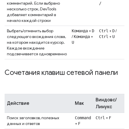
комментарий. Если выбрано
/
несколько строк, DevTools
добавляет комментарий в
начало каждой строки
Выбрать/отменить выбор
+
+
/
Команда
D
Ctrl
D
следующего вхождения слова,
/
+
+
Команда
Ctrl
U
на котором находится курсор.
U
Каждое вхождение
подсвечивается одновременно
Сочетания клавиш сетевой панели
Виндовс/
Действие
Мак
Линукс
Поиск заголовков, полезных
+
Command
Ctrl
F
данных и ответов
+
F