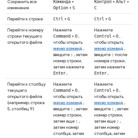
Сохранить все
+
+
+
Команда
Контрол
Альт
изменения
+
Option
S
С
Перейти к строке
+
+
Ctrl
G
Ctrl
G
Перейти к номеру
Нажмите
Нажмите
строки текущего
+
,
+
,
Command
O
Control
O
открытого файла
чтобы открыть
чтобы открыть
меню команд
,
меню команд
,
введите
, затем
введите
после
:
:
номер строки,
номера строки,
затем нажмите
затем нажмите
Enter.
Enter.
Перейти к столбцу
Нажмите
Нажмите
текущего
+
,
+
,
Command
O
Control
O
открытого файла
чтобы открыть
чтобы открыть
(например, строка
меню команд
,
меню команд
,
5, столбец 9)
введите
, затем
введите
, затем
:
:
номер строки,
номер строки,
затем еще
,
затем еще
,
:
:
затем номер
затем номер
столбца, затем
столбца, затем