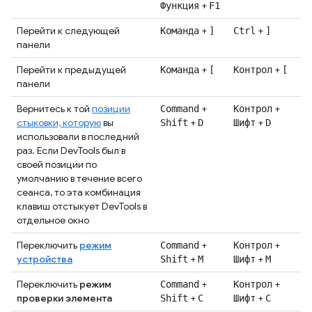
+
Функция
F1
Перейти к следующей
+
+
Команда
]
Ctrl
]
панели
Перейти к предыдущей
+
+
Команда
[
Контрол
[
панели
Вернитесь к той
позиции
+
+
Command
Контрол
стыковки, которую
вы
+
+
Shift
D
Шифт
D
использовали в последний
раз. Если DevTools был в
своей позиции по
умолчанию в течение всего
сеанса, то эта комбинация
клавиш отстыкует DevTools в
отдельное окно
Переключить
режим
+
+
Command
Контрол
устройства
+
+
Shift
M
Шифт
М
Переключить
режим
+
+
Command
Контрол
проверки элемента
+
+
Shift
C
Шифт
С