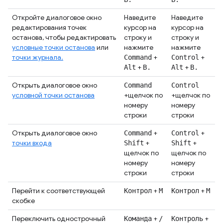
Откройте диалоговое окно
Наведите
Наведите
редактирования точек
курсор на
курсор на
останова, чтобы редактировать
строку и
строку и
условные точки останова
или
нажмите
нажмите
точки журнала.
+
+
Command
Control
+
+
Alt
B.
Alt
B.
Открыть диалоговое окно
Command
Control
условной точки останова
+щелчок по
+щелчок по
номеру
номеру
строки
строки
Открыть диалоговое окно
+
+
Command
Control
точки входа
+
+
Shift
Shift
щелчок по
щелчок по
номеру
номеру
строки
строки
Перейти к соответствующей
+
+
Контрол
М
Контрол
М
скобке
Переключить однострочный
+
+
Команда
/
Контроль