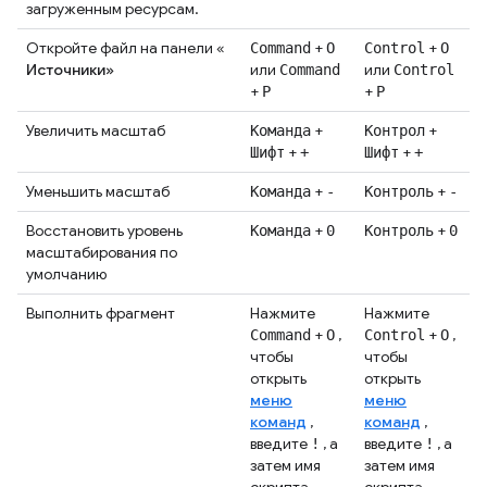
загруженным ресурсам.
Откройте файл на панели «
+
+
Command
O
Control
O
Источники»
или
или
Command
Control
+
+
P
P
Увеличить масштаб
+
+
Команда
Контрол
+
+
Шифт
+
Шифт
+
Уменьшить масштаб
+
+
Команда
-
Контроль
-
Восстановить уровень
+
+
Команда
0
Контроль
0
масштабирования по
умолчанию
Выполнить фрагмент
Нажмите
Нажмите
+
,
+
,
Command
O
Control
O
чтобы
чтобы
открыть
открыть
меню
меню
команд
,
команд
,
введите
, а
введите
, а
!
!
затем имя
затем имя