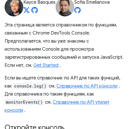
Kayce Basques
Sofia Emelianova
Эта страница является справочником по функциям,
связанным с Chrome DevTools Console.
Предполагается, что вы уже знакомы с
использованием Console для просмотра
зарегистрированных сообщений и запуска JavaScript.
Если нет, см.
Get Started
.
Если вы ищете справочник по API для таких функций,
как
console.log()
см.
Справочник по API консоли
.
Для справочника по таким функциям, как
monitorEvents()
см.
Справочник по API утилит
консоли
.
Откройте консоль
.