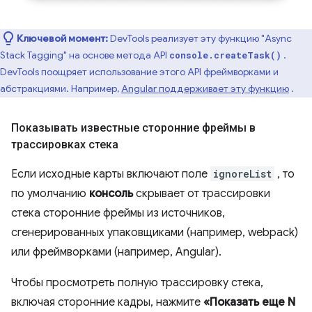
Ключевой момент:
DevTools реализует эту функцию "Async
Stack Tagging" на основе метода API
.
console.createTask()
DevTools поощряет использование этого API фреймворками и
абстракциями. Например,
Angular поддерживает эту функцию
.
Показывать известные сторонние фреймы в
трассировках стека
Если исходные карты включают поле
ignoreList
, то
по умолчанию
консоль
скрывает от трассировки
стека сторонние фреймы из источников,
сгенерированных упаковщиками (например, webpack)
или фреймворками (например, Angular).
Чтобы просмотреть полную трассировку стека,
включая сторонние кадры, нажмите
«Показать еще N