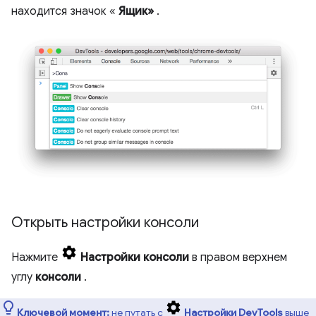
находится значок «
Ящик»
.
Открыть настройки консоли
Нажмите
Настройки консоли
в правом верхнем
углу
консоли
.
Ключевой момент:
не путать с
Настройки DevTools
выше