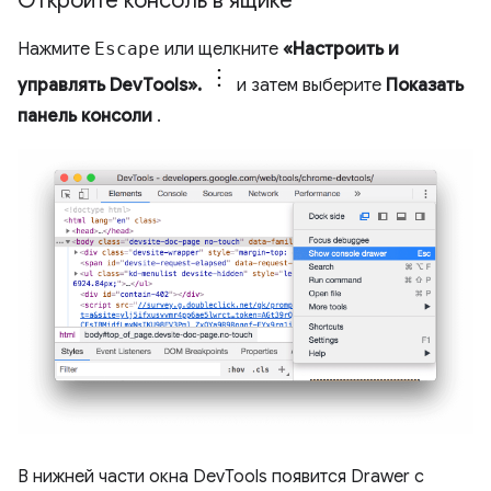
Откройте консоль в ящике
Нажмите
Escape
или щелкните
«Настроить и
управлять DevTools».
и затем выберите
Показать
панель консоли
.
В нижней части окна DevTools появится Drawer с