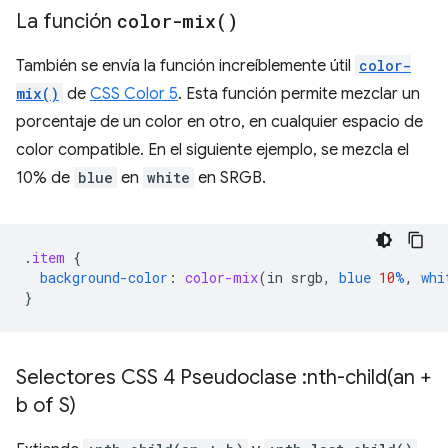
La función
color-mix(
)
También se envía la función increíblemente útil
color-
mix()
de
CSS Color 5
. Esta función permite mezclar un
porcentaje de un color en otro, en cualquier espacio de
color compatible. En el siguiente ejemplo, se mezcla el
10% de
blue
en
white
en SRGB.
.
item
{
background-color
:
color-mix
(
in
srgb
,
blue
10
%
,
whi
}
Selectores CSS 4 Pseudoclase :
nth-child(
an +
b of S)