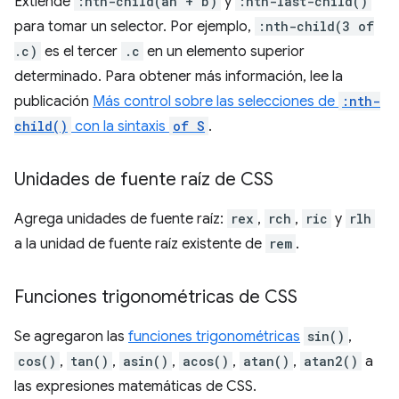
Extiende
:nth-child(an + b)
y
:nth-last-child()
para tomar un selector. Por ejemplo,
:nth-child(3 of
.c)
es el tercer
.c
en un elemento superior
determinado. Para obtener más información, lee la
publicación
Más control sobre las selecciones de
:nth-
child()
con la sintaxis
of S
.
Unidades de fuente raíz de CSS
Agrega unidades de fuente raíz:
rex
,
rch
,
ric
y
rlh
a la unidad de fuente raíz existente de
rem
.
Funciones trigonométricas de CSS
Se agregaron las
funciones trigonométricas
sin()
,
cos()
,
tan()
,
asin()
,
acos()
,
atan()
,
atan2()
a
las expresiones matemáticas de CSS.