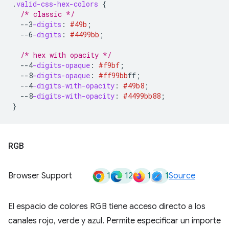
.
valid-css-hex-colors
{
/* classic */
--3
-digits
:
#49b
;
--6
-digits
:
#4499bb
;
/* hex with opacity */
--4
-digits-opaque
:
#f9bf
;
--8
-digits-opaque
:
#ff99bb
ff
;
--4
-digits-with-opacity
:
#49b8
;
--8
-digits-with-opacity
:
#4499bb
88
;
}
RGB
1
12
1
1
Browser Support
Source
El espacio de colores RGB tiene acceso directo a los
canales rojo, verde y azul. Permite especificar un importe