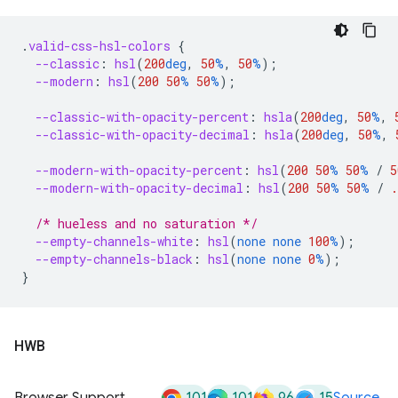
.
valid-css-hsl-colors
{
--classic
:
hsl
(
200
deg
,
50
%
,
50
%
);
--modern
:
hsl
(
200
50
%
50
%
);
--classic-with-opacity-percent
:
hsla
(
200
deg
,
50
%
,
--classic-with-opacity-decimal
:
hsla
(
200
deg
,
50
%
,
--modern-with-opacity-percent
:
hsl
(
200
50
%
50
%
/
5
--modern-with-opacity-decimal
:
hsl
(
200
50
%
50
%
/
.
/* hueless and no saturation */
--empty-channels-white
:
hsl
(
none
none
100
%
);
--empty-channels-black
:
hsl
(
none
none
0
%
);
}
HWB