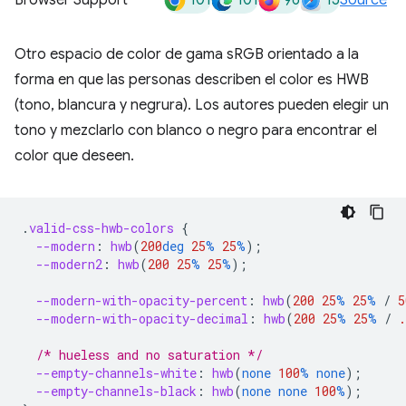
101
101
96
15
Browser Support
Source
Otro espacio de color de gama sRGB orientado a la
forma en que las personas describen el color es HWB
(tono, blancura y negrura). Los autores pueden elegir un
tono y mezclarlo con blanco o negro para encontrar el
color que deseen.
.
valid-css-hwb-colors
{
--modern
:
hwb
(
200
deg
25
%
25
%
);
--modern2
:
hwb
(
200
25
%
25
%
);
--modern-with-opacity-percent
:
hwb
(
200
25
%
25
%
/
5
--modern-with-opacity-decimal
:
hwb
(
200
25
%
25
%
/
.
/* hueless and no saturation */
--empty-channels-white
:
hwb
(
none
100
%
none
);
--empty-channels-black
:
hwb
(
none
none
100
%
);