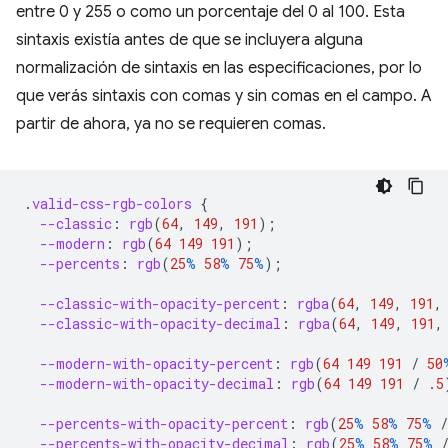
entre 0 y 255 o como un porcentaje del 0 al 100. Esta
sintaxis existía antes de que se incluyera alguna
normalización de sintaxis en las especificaciones, por lo
que verás sintaxis con comas y sin comas en el campo. A
partir de ahora, ya no se requieren comas.
.
valid-css-rgb-colors
{
--classic
:
rgb
(
64
,
149
,
191
);
--modern
:
rgb
(
64
149
191
);
--percents
:
rgb
(
25
%
58
%
75
%
);
--classic-with-opacity-percent
:
rgba
(
64
,
149
,
191
,
--classic-with-opacity-decimal
:
rgba
(
64
,
149
,
191
,
--modern-with-opacity-percent
:
rgb
(
64
149
191
/
50
--modern-with-opacity-decimal
:
rgb
(
64
149
191
/
.5
--percents-with-opacity-percent
:
rgb
(
25
%
58
%
75
%
/
--percents-with-opacity-decimal
:
rgb
(
25
%
58
%
75
%