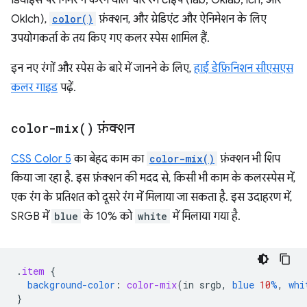
डिवाइस पर निर्भर न करने वाले चार रंग टाइप (lab, Oklab, lch, और
Oklch),
color()
फ़ंक्शन, और ग्रेडिएंट और ऐनिमेशन के लिए
उपयोगकर्ता के तय किए गए कलर स्पेस शामिल हैं.
इन नए रंगों और स्पेस के बारे में जानने के लिए,
हाई डेफ़िनिशन सीएसएस
कलर गाइड
पढ़ें.
color-mix(
)
फ़ंक्शन
CSS Color 5
का बेहद काम का
color-mix()
फ़ंक्शन भी शिप
किया जा रहा है. इस फ़ंक्शन की मदद से, किसी भी काम के कलरस्पेस में,
एक रंग के प्रतिशत को दूसरे रंग में मिलाया जा सकता है. इस उदाहरण में,
SRGB में
blue
के 10% को
white
में मिलाया गया है.
.
item
{
background-color
:
color-mix
(
in
srgb
,
blue
10
%
,
whi
}