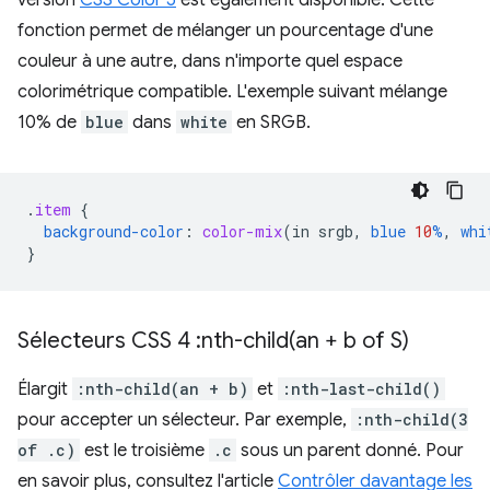
version
CSS Color 5
est également disponible. Cette
fonction permet de mélanger un pourcentage d'une
couleur à une autre, dans n'importe quel espace
colorimétrique compatible. L'exemple suivant mélange
10% de
blue
dans
white
en SRGB.
.
item
{
background-color
:
color-mix
(
in
srgb
,
blue
10
%
,
whi
}
Sélecteurs CSS 4 :
nth-child(
an + b of S)
Élargit
:nth-child(an + b)
et
:nth-last-child()
pour accepter un sélecteur. Par exemple,
:nth-child(3
of .c)
est le troisième
.c
sous un parent donné. Pour
en savoir plus, consultez l'article
Contrôler davantage les