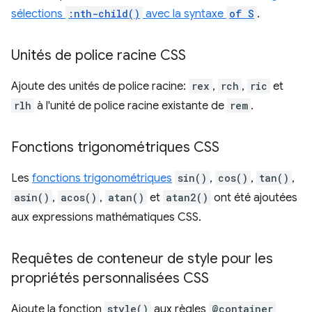
sélections
:nth-child()
avec la syntaxe
of S
.
Unités de police racine CSS
Ajoute des unités de police racine:
rex
,
rch
,
ric
et
rlh
à l'unité de police racine existante de
rem
.
Fonctions trigonométriques CSS
Les
fonctions trigonométriques
sin()
,
cos()
,
tan()
,
asin()
,
acos()
,
atan()
et
atan2()
ont été ajoutées
aux expressions mathématiques CSS.
Requêtes de conteneur de style pour les
propriétés personnalisées CSS
Ajoute la fonction
style()
aux règles
@container