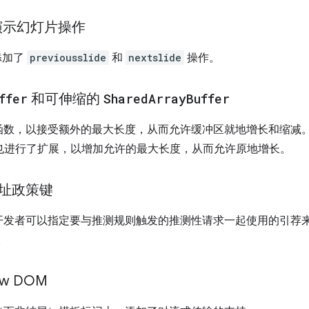
PI：演示幻灯片操作
I 添加了
previousslide
和
nextslide
操作。
ffer
和可伸缩的
Shared
Array
Buffer
函数，以接受额外的最大长度，从而允许缓冲区就地增长和缩减
也进行了扩展，以增加允许的最大长度，从而允许原地增长。
址政策键
开发者可以指定要与推测规则触发的推测性请求一起使用的引荐来
。
w DOM