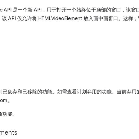
in-Picture API 是一个新 API，用于打开一个始终位于顶部的窗口，
该 API 仅允许将 HTMLVideoElement 放入画中画窗口。这
。
入了下列已废弃和已移除的功能。如需查看计划弃用的功能、当前弃
com。
三项功能。
uments