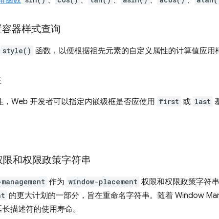
角函数
、
、
、
、
、
设置容器样式查询
了
style()
函数，以便根据祖先元素的自定义属性的计算值应用
性
性，Web 开发者可以指定内嵌级框是否应使用
first
或
last
权限和权限政策字符串
-management
作为
window-placement
权限和权限政策字符串
nt
的更大计划的一部分，旨在重命名字符串。随着 Window Manag
延长描述符的使用寿命。