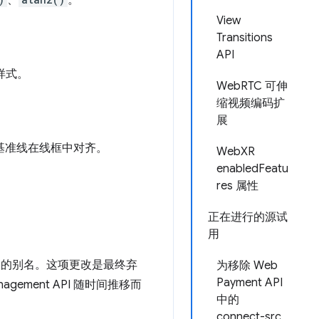
、
。
View
Transitions
API
样式。
WebRTC 可伸
缩视频编码扩
展
基准线在线框中对齐。
WebXR
enabledFeatu
res 属性
正在进行的源试
用
的别名。这项更改是最终弃
为移除 Web
Payment API
ement API 随时间推移而
中的
connect-src