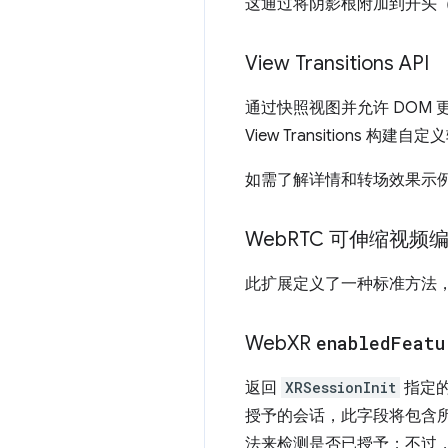
这通过将阴影根附加到开头
View Transitions API
通过快照视图并允许 DOM 
View Transition
如需了解详情和转场效果示
Web
RTC 可伸缩视频
此扩展定义了一种标准方法，用
Web
XR
enabled
Featu
返回
XRSessionInit
指定
授予的会话，此字段将包含
法来检测是否已授予；不过