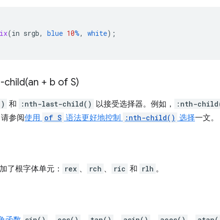
ix
(
in
srgb
,
blue
10
%
,
white
);
-child(
an + b of S)
b)
和
:nth-last-child()
以接受选择器。例如，
:nth-child
，请参阅
使用
of S
语法更好地控制
:nth-child()
选择
一文。
加了根字体单元：
rex
、
rch
、
ric
和
rlh
。
sin()
cos()
tan()
asin()
acos()
atan(