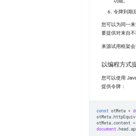
功能。
令牌到期
您可以为同一来
要提供对来自不
来源试用框架会
以编程方式
您可以使用 Ja
提供令牌：
const
otMeta
=
d
otMeta
.
httpEquiv
otMeta
.
content
=
document
.
head
.
ap