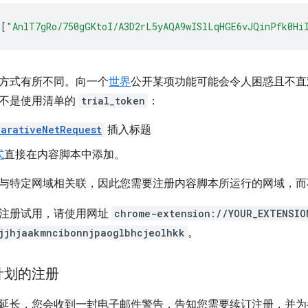
[
"AnlT7gRo/750gGKtoI/A3D2rL5yAQA9wISlLqHGE6vJQinPfk0Hi
方式有所不同。向一个
世界
公开某项功能可能会令人困惑且不直
不是使用清单的
trial_token
：
larativeNetRequest
插入标题
式
直接在内容脚本中添加。
与特定网域相关联，因此您需要注册内容脚本所运行的网域，而不
注册试用，请使用网址
chrome-extension://YOUR_EXTENSIO
jjhjaakmncibonnjpaoglbhcjeolhkk
。
计划的注册
延长，您会收到一封电子邮件警告，告知您需要续订注册，并为