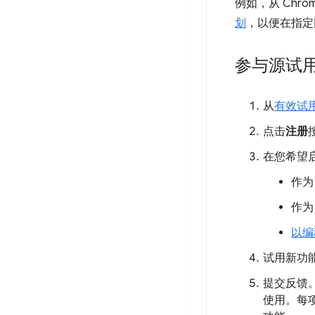
例如，从 Chrom
划
，以便在指定
参与源试
从
有效试
点击
注册
在您希望
作为
作为
以编
试用新功
提交反馈。
使用。每项