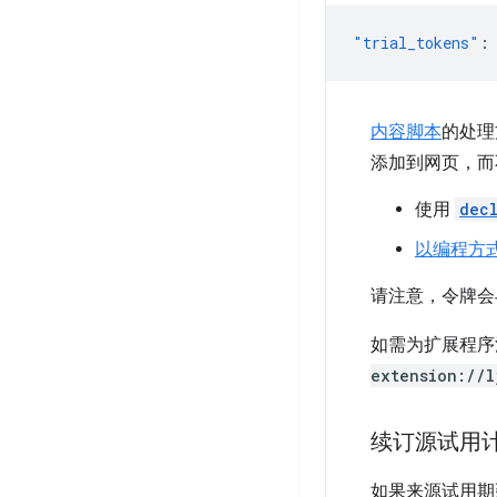
"trial_tokens"
:
内容脚本
的处理
添加到网页，而
使用
dec
以编程方
请注意，令牌会
如需为扩展程序
extension://l
续订源试用
如果来源试用期