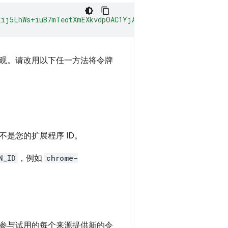
Iij5LhWs+iuB7mTeotXmEXkvdpOAC1YjAgAAAG97Im9yaWdpbiI6ImN
观。请改用以下任一方法将令牌
是您的扩展程序 ID。
N_ID
，例如
chrome-
参与试用的每个来源提供新的令