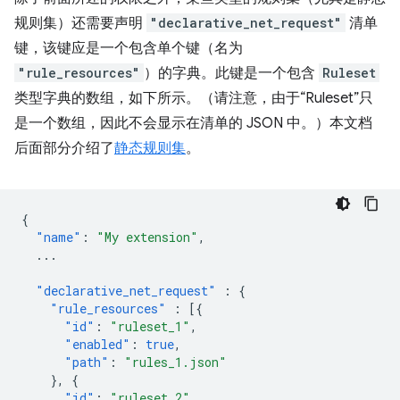
规则集）还需要声明
"declarative_net_request"
清单
键，该键应是一个包含单个键（名为
"rule_resources"
）的字典。此键是一个包含
Ruleset
类型字典的数组，如下所示。（请注意，由于“Ruleset”只
是一个数组，因此不会显示在清单的 JSON 中。）本文档
后面部分介绍了
静态规则集
。
{
"name"
:
"My extension"
,
...
"declarative_net_request"
:
{
"rule_resources"
:
[{
"id"
:
"ruleset_1"
,
"enabled"
:
true
,
"path"
:
"rules_1.json"
},
{
"id"
:
"ruleset_2"
,