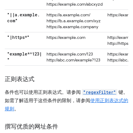
https://example.com/abcxyzd
"
|
|
a
.
example
.
https://a.example.com/
https://exam
com"
https://b.a.example.com/xyz
https://a.example.company
"
|
https*"
https://example.com
http://examp
http://https.
"example*^123
|
https://example.com/123
https://exam
"
http://abc.com/example?123
https://abc.
正则表达式
条件也可以使用正则表达式。请参阅
"regexFilter"
键。
如需了解适用于这些条件的限制，请参阅
使用正则表达式的
规则
。
撰写优质的网址条件