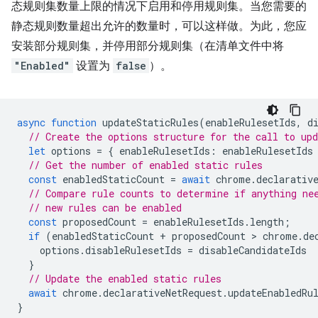
态规则集数量上限的情况下启用和停用规则集。当您需要的
静态规则数量超出允许的数量时，可以这样做。为此，您应
安装部分规则集，并停用部分规则集（在清单文件中将
"Enabled"
设置为
false
）。
async
function
updateStaticRules
(
enableRulesetIds
,
d
// Create the options structure for the call to up
let
options
=
{
enableRulesetIds
:
enableRulesetIds
// Get the number of enabled static rules
const
enabledStaticCount
=
await
chrome
.
declarativ
// Compare rule counts to determine if anything ne
// new rules can be enabled
const
proposedCount
=
enableRulesetIds
.
length
;
if
(
enabledStaticCount
+
proposedCount
 > 
chrome
.
de
options
.
disableRulesetIds
=
disableCandidateIds
}
// Update the enabled static rules
await
chrome
.
declarativeNetRequest
.
updateEnabledRu
}