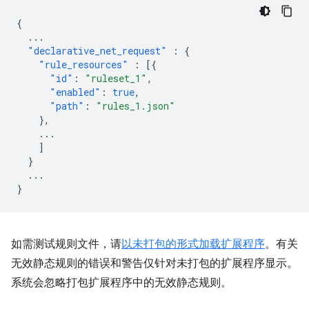
{
...
"declarative_net_request"
:
{
"rule_resources"
:
[{
"id"
:
"ruleset_1"
,
"enabled"
:
true
,
"path"
:
"rules_1.json"
},
...
]
}
...
}
如需测试规则文件，请
以未打包的形式加载扩展程序
。有关
无效静态规则的错误和警告仅针对未打包的扩展程序显示。
系统会忽略打包扩展程序中的无效静态规则。