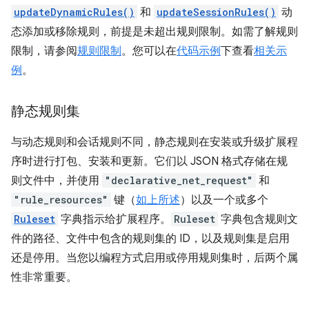
updateDynamicRules()
和
updateSessionRules()
动
态添加或移除规则，前提是未超出规则限制。如需了解规则
限制，请参阅
规则限制
。您可以在
代码示例
下查看
相关示
例
。
静态规则集
与动态规则和会话规则不同，静态规则在安装或升级扩展程
序时进行打包、安装和更新。它们以 JSON 格式存储在规
则文件中，并使用
"declarative_net_request"
和
"rule_resources"
键（
如上所述
）以及一个或多个
Ruleset
字典指示给扩展程序。
Ruleset
字典包含规则文
件的路径、文件中包含的规则集的 ID，以及规则集是启用
还是停用。当您以编程方式启用或停用规则集时，后两个属
性非常重要。