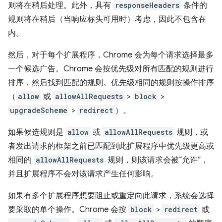
则将在稍后处理。此外，具有
responseHeaders
条件的
规则将在稍后（当响应标头可用时）考虑，因此不包含在
内。
然后，对于每个扩展程序，Chrome 会为每个请求选择最多
一个候选广告。Chrome 会按优先级对所有匹配的规则进行
排序，然后找到匹配的规则。优先级相同的规则按操作排序
（
allow
或
allowAllRequests
>
block
>
upgradeScheme
>
redirect
）。
如果候选规则是
allow
或
allowAllRequests
规则，或
者发出请求的框架之前已匹配到此扩展程序中优先级更高或
相同的
allowAllRequests
规则，则该请求会被“允许”，
并且扩展程序不会对该请求产生任何影响。
如果有多个扩展程序想要阻止或重定向此请求，系统会选择
要采取的单个操作。Chrome 会按
block
>
redirect
或