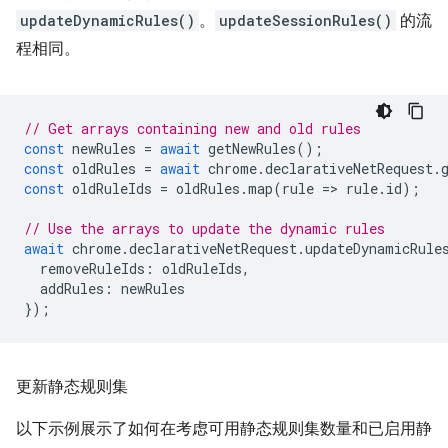
updateDynamicRules()
。
updateSessionRules()
的流
程相同。
// Get arrays containing new and old rules
const
newRules
=
await
getNewRules
();
const
oldRules
=
await
chrome
.
declarativeNetRequest
.
const
oldRuleIds
=
oldRules
.
map
(
rule
=
>
rule
.
id
);
// Use the arrays to update the dynamic rules
await
chrome
.
declarativeNetRequest
.
updateDynamicRule
removeRuleIds
:
oldRuleIds
,
addRules
:
newRules
});
更新静态规则集
以下示例展示了如何在考虑可用静态规则集数量和已启用静