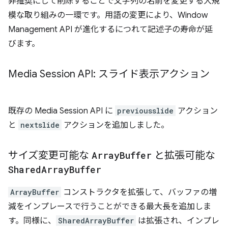
非推奨にして削除することで文字列の名前を変更する大規
模な取り組みの一環です。用語の変更により、Window
Management API が進化するにつれて記述子の寿命が延
びます。
Media Session API: スライド表示アクション
既存の Media Session API に
previousslide
アクション
と
nextslide
アクションを追加しました。
サイズ変更可能な
Array
Buffer
と拡張可能な
Shared
Array
Buffer
ArrayBuffer
コンストラクタを拡張して、バッファの増
減をインプレースで行うことができる最大長を追加しま
す。同様に、
SharedArrayBuffer
は拡張され、インプレ