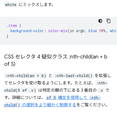
white
にミックスします。
.
item
{
background-color
:
color-mix
(
in
srgb
,
blue
10
%
,
whi
}
CSS セレクタ 4 疑似クラス :
nth-child(
an + b
of S)
:nth-child(an + b)
と
:nth-last-child()
を拡張し
てセレクタを受け取るようにします。たとえば、
:nth-
child(3 of .c)
は特定の親の下にある 3 番目の
.c
で
す。詳細については、
of S
構文を使用して
:nth-
child()
の選択をより細かく制御する
をご覧ください。