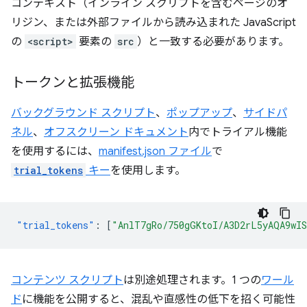
コンテキスト（インライン スクリプトを含むページのオ
リジン、または外部ファイルから読み込まれた JavaScript
の
<script>
要素の
src
）と一致する必要があります。
トークンと拡張機能
バックグラウンド スクリプト
、
ポップアップ
、
サイドパ
ネル
、
オフスクリーン ドキュメント
内でトライアル機能
を使用するには、
manifest.json ファイル
で
trial_tokens
キー
を使用します。
"trial_tokens"
:
[
"AnlT7gRo/750gGKtoI/A3D2rL5yAQA9wI
コンテンツ スクリプト
は別途処理されます。1 つの
ワール
ド
に機能を公開すると、混乱や直感性の低下を招く可能性