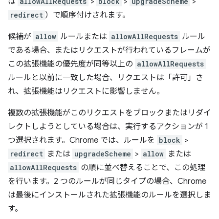
は
allowAllRequests
>
block
>
upgradeScheme
>
redirect
）で順序付けされます。
候補が
allow
ルールまたは
allowAllRequests
ルール
である場合、またはリクエストが行われているフレームが
この拡張機能の優先度が同等以上の
allowAllRequests
ルールと以前に一致した場合、リクエストは「許可」さ
れ、拡張機能はリクエストに影響しません。
複数の拡張機能がこのリクエストをブロックまたはリダイ
レクトしようとしている場合は、実行するアクションが 1
つ選択されます。Chrome では、ルールを
block
>
redirect
または
upgradeScheme
>
allow
または
allowAllRequests
の順に並べ替えることで、この処理
を行います。2 つのルールが同じタイプの場合、Chrome
は最後にインストールされた拡張機能のルールを選択しま
す。