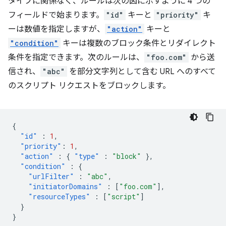
タイプに関係なく、ルールは次の図に示すように 4 つの
フィールドで始まります。
"id"
キーと
"priority"
キ
ーは数値を指定しますが、
"action"
キーと
"condition"
キーは複数のブロック条件とリダイレクト
条件を指定できます。次のルールは、
"foo.com"
から送
信され、
"abc"
を部分文字列として含む URL へのすべて
のスクリプト リクエストをブロックします。
{
"id"
:
1
,
"priority"
:
1
,
"action"
:
{
"type"
:
"block"
},
"condition"
:
{
"urlFilter"
:
"abc"
,
"initiatorDomains"
:
[
"foo.com"
],
"resourceTypes"
:
[
"script"
]
}
}