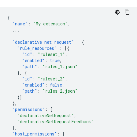
{
"name"
:
"My extension"
,
...
"declarative_net_request"
:
{
"rule_resources"
:
[{
"id"
:
"ruleset_1"
,
"enabled"
:
true
,
"path"
:
"rules_1.json"
},
{
"id"
:
"ruleset_2"
,
"enabled"
:
false
,
"path"
:
"rules_2.json"
}]
},
"permissions"
:
[
"declarativeNetRequest"
,
"declarativeNetRequestFeedback"
],
"host_permissions"
:
[