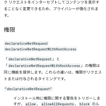
ク リクエストをインターセプトしてコンテンツを表示す
ることなく変更できるため、プライバシーが強化されま
す。
権限
declarativeNetRequest
declarativeNetRequestWithHostAccess
「
declarativeNetRequest
」と
「
declarativeNetRequestWithHostAccess
」の権限は
同じ機能を提供します。これらの違いは、権限がリクエス
トまたは付与されるタイミングです。
"declarativeNetRequest"
インストール時に権限に関する警告をトリガーしま
すが、
allow
、
allowAllRequests
、
block
のル