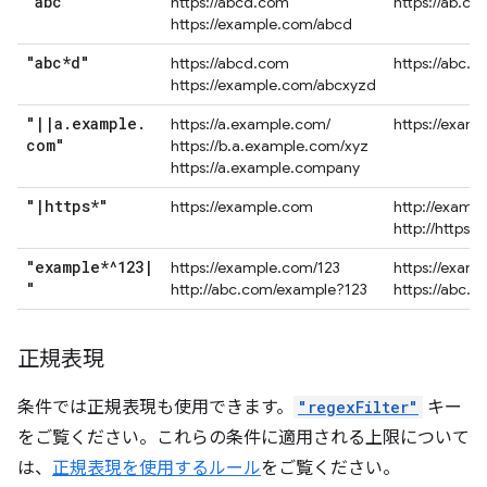
"abc"
https://abcd.com
https://ab.co
https://example.com/abcd
"abc*d"
https://abcd.com
https://abc.
https://example.com/abcxyzd
"
|
|
a
.
example
.
https://a.example.com/
https://exam
com"
https://b.a.example.com/xyz
https://a.example.company
"
|
https*"
https://example.com
http://examp
http://https.
"example*^123
|
https://example.com/123
https://exam
"
http://abc.com/example?123
https://abc.
正規表現
条件では正規表現も使用できます。
"regexFilter"
キー
をご覧ください。これらの条件に適用される上限について
は、
正規表現を使用するルール
をご覧ください。