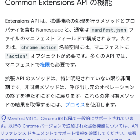
Common Extensions API の機能
Extensions API は、拡張機能の処理を行うメソッドとプロ
パティを含む Namespace と、通常は
manifest.json
フ
ァイルのマニフェスト フィールドで構成されます。たと
えば、
chrome.action
名前空間には、マニフェストに
"action"
オブジェクトが必要です。多くの API では、
マニフェストで
権限
も必要です。
拡張 API のメソッドは、特に明記されていない限り
非同
期
です。非同期メソッドは、呼び出し元のオペレーション
の終了を待たずにすぐに戻ります。これらの非同期メソッ
ドの結果を取得するには、
プロミス
を使用します。
Manifest V3 は、Chrome 88 以降で一般的にサポートされていま
す。以降の Chrome バージョンで追加された拡張機能については、API
リファレンス ドキュメントでサポート情報を確認してください。拡張