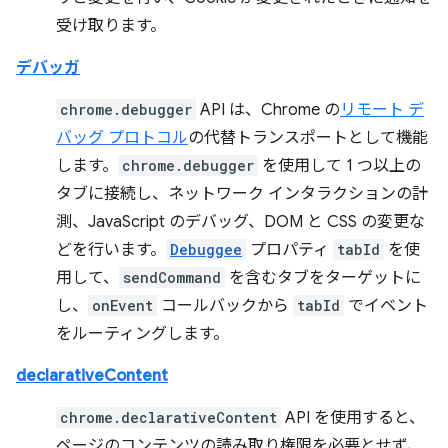
受け取ります。
デバッガ
chrome.debugger
API は、Chrome の
リモート デ
バッグ プロトコル
の代替トランスポートとして機能
します。
chrome.debugger
を使用して 1 つ以上の
タブに接続し、ネットワーク インタラクションの計
測、JavaScript のデバッグ、DOM と CSS の変更な
どを行います。
Debuggee
プロパティ
tabId
を使
用して、
sendCommand
を含むタブをターゲットに
し、
onEvent
コールバックから
tabId
でイベント
をルーティングします。
declarativeContent
chrome.declarativeContent
API を使用すると、
ページのコンテンツの読み取り権限を必要とせず、