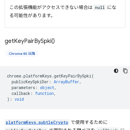
この拡張機能がアクセスできない場合は
null
にな
る可能性があります。
get
Key
Pair
By
Spki(
)
Chrome 85 以降
chrome
.
platformKeys
.
getKeyPairBySpki
(
publicKeySpkiDer
:
ArrayBuffer
,
parameters
:
object
,
callback
:
function
,
)
:
void
platformKeys.subtleCrypto
で使用するために