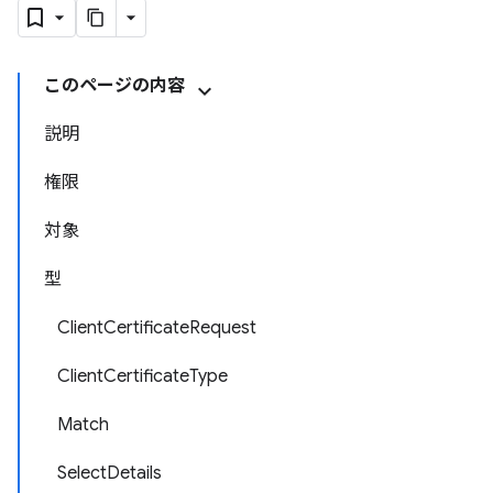
このページの内容
説明
権限
対象
型
ClientCertificateRequest
ClientCertificateType
Match
SelectDetails