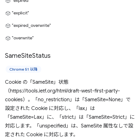
"expired"
"explicit"
"expired_overwrite"
"overwrite"
Same
Site
Status
Chrome 51 以降
Cookie の「SameSite」状態
（https://tools.ietf.org/html/draft-west-first-party-
cookies）。「no_restriction」は「SameSite=None」で
設定された Cookie に対応し、「lax」は
「SameSite=Lax」に、「strict」は「SameSite=Strict」に
対応します。「unspecified」は、SameSite 属性なしで設
定された Cookie に対応します。