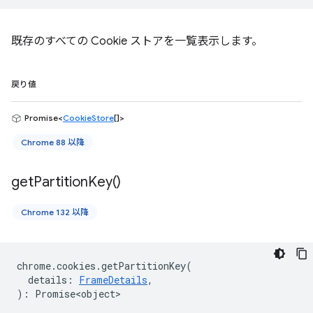
既存のすべての Cookie ストアを一覧表示します。
戻り値
Promise<
CookieStore
[]>
Chrome 88 以降
get
Partition
Key(
)
Chrome 132 以降
chrome
.
cookies
.
getPartitionKey
(
details
:
FrameDetails
,
)
:
Promise<object>