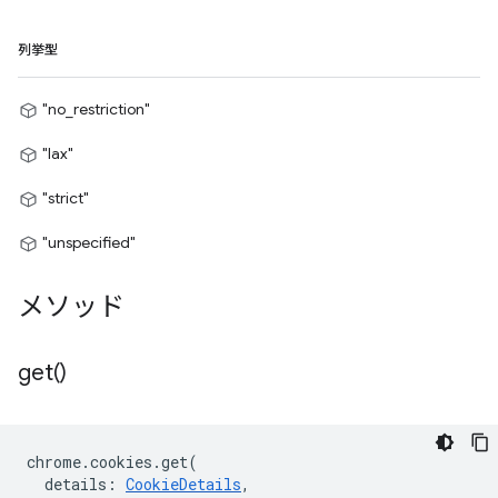
列挙型
"no_restriction"
"lax"
"strict"
"unspecified"
メソッド
get(
)
chrome
.
cookies
.
get
(
details
:
CookieDetails
,