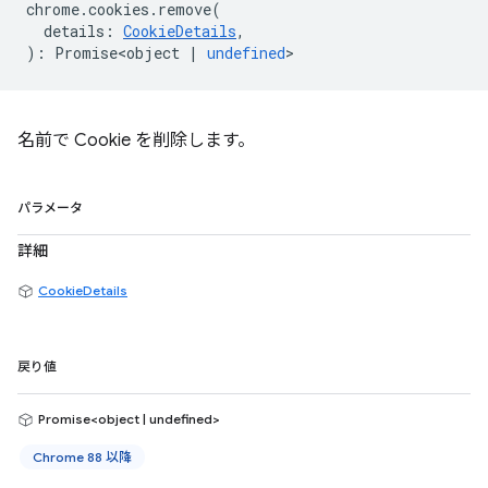
chrome
.
cookies
.
remove
(
details
:
CookieDetails
,
)
:
Promise<object
|
undefined
>
名前で Cookie を削除します。
パラメータ
詳細
CookieDetails
戻り値
Promise<object | undefined>
Chrome 88 以降