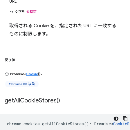
URL
文字列
省略可
取得される Cookie を、指定された URL に一致する
ものに制限します。
戻り値
Promise<
Cookie
[]>
Chrome 88 以降
get
All
Cookie
Stores(
)
chrome
.
cookies
.
getAllCookieStores
()
:
Promise<
CookieS