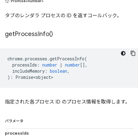
Promise<number>
タブのレンダラ プロセスの ID を返すコールバック。
get
Process
Info(
)
chrome
.
processes
.
getProcessInfo
(
processIds
:
number
|
number
[],
includeMemory
:
boolean
,
)
:
Promise<object>
指定された各プロセス ID のプロセス情報を取得します。
パラメータ
processIds