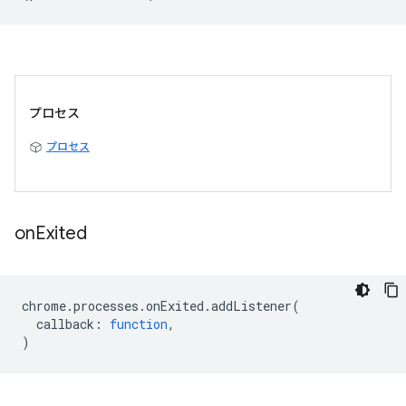
プロセス
プロセス
on
Exited
chrome
.
processes
.
onExited
.
addListener
(
callback
:
function
,
)