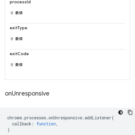
processId
数値
exitType
数値
exitCode
数値
on
Unresponsive
chrome
.
processes
.
onUnresponsive
.
addListener
(
callback
:
function
,
)