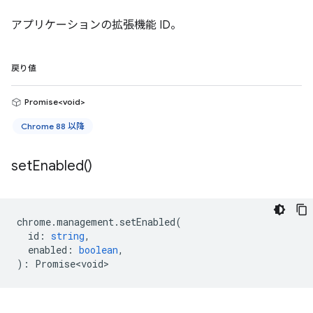
アプリケーションの拡張機能 ID。
戻り値
Promise<void>
Chrome 88 以降
set
Enabled(
)
chrome
.
management
.
setEnabled
(
id
:
string
,
enabled
:
boolean
,
)
:
Promise<void>