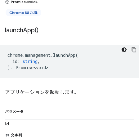
Promise<void>
Chrome 88 以降
launch
App(
)
chrome
.
management
.
launchApp
(
id
:
string
,
)
:
Promise<void>
アプリケーションを起動します。
パラメータ
id
文字列