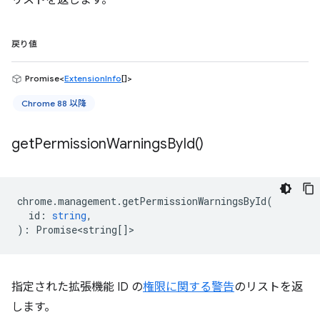
リストを返します。
戻り値
Promise<
ExtensionInfo
[]>
Chrome 88 以降
get
Permission
Warnings
By
Id(
)
chrome
.
management
.
getPermissionWarningsById
(
id
:
string
,
)
:
Promise<string
[]>
指定された拡張機能 ID の
権限に関する警告
のリストを返
します。