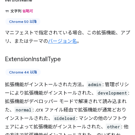
versionName
文字列
省略可
Chrome 50 以降
マニフェストで指定されている場合、この拡張機能、アプ
リ、またはテーマの
バージョン名
。
Extension
Install
Type
Chrome 44 以降
拡張機能がインストールされた方法。
admin
: 管理ポリシ
ーにより拡張機能がインストールされた、
development
:
拡張機能がデベロッパー モードで解凍されて読み込まれ
た、
normal
: .crx ファイル経由で拡張機能が通常どおり
インストールされた、
sideload
: マシンの他のソフトウ
ェアによって拡張機能がインストールされた、
other
: 他