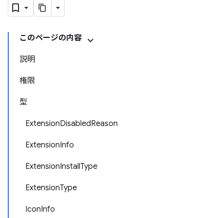
このページの内容
説明
権限
型
ExtensionDisabledReason
ExtensionInfo
ExtensionInstallType
ExtensionType
IconInfo