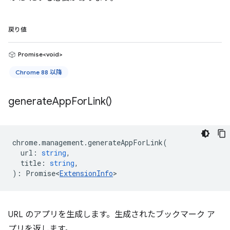
戻り値
Promise<void>
Chrome 88 以降
generate
App
For
Link(
)
chrome
.
management
.
generateAppForLink
(
url
:
string
,
title
:
string
,
)
:
Promise<
ExtensionInfo
>
URL のアプリを生成します。生成されたブックマーク ア
プリを返します。