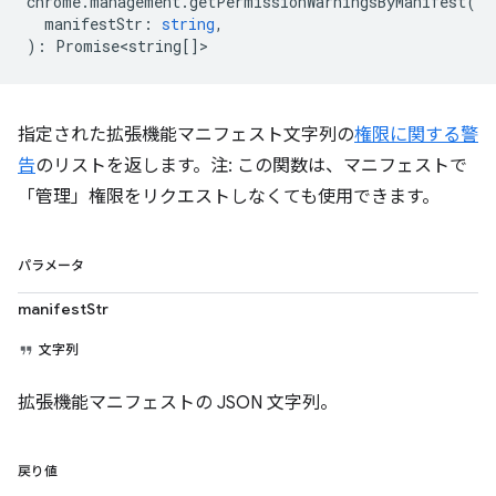
chrome
.
management
.
getPermissionWarningsByManifest
(
manifestStr
:
string
,
)
:
Promise<string
[]>
指定された拡張機能マニフェスト文字列の
権限に関する警
告
のリストを返します。注: この関数は、マニフェストで
「管理」権限をリクエストしなくても使用できます。
パラメータ
manifestStr
文字列
拡張機能マニフェストの JSON 文字列。
戻り値