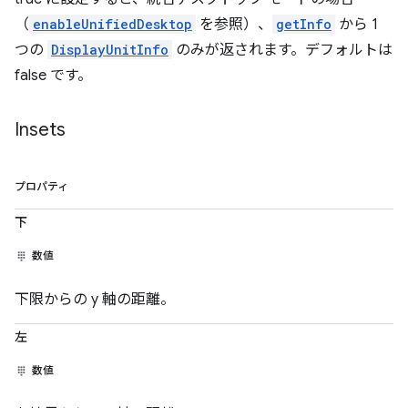
（
enableUnifiedDesktop
を参照）、
getInfo
から 1
つの
DisplayUnitInfo
のみが返されます。デフォルトは
false です。
Insets
プロパティ
下
数値
下限からの y 軸の距離。
左
数値