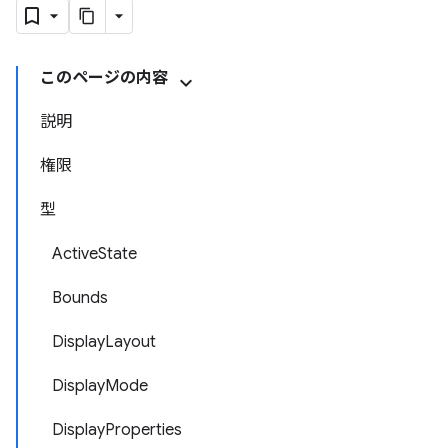
このページの内容
説明
権限
型
ActiveState
Bounds
DisplayLayout
DisplayMode
DisplayProperties