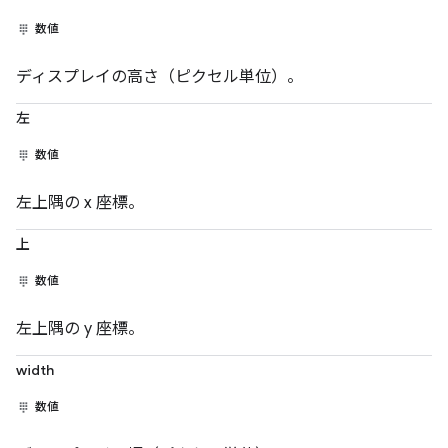
数値
ディスプレイの高さ（ピクセル単位）。
左
数値
左上隅の x 座標。
上
数値
左上隅の y 座標。
width
数値