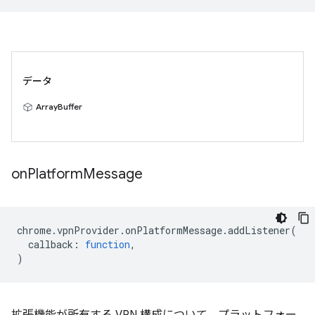
データ
ArrayBuffer
on
Platform
Message
chrome
.
vpnProvider
.
onPlatformMessage
.
addListener
(
callback
:
function
,
)