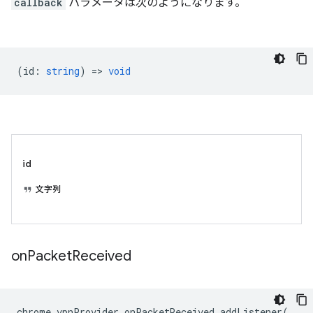
callback
パラメータは次のようになります。
(
id
:
string
) =>
void
id
文字列
on
Packet
Received
chrome
.
vpnProvider
.
onPacketReceived
.
addListener
(