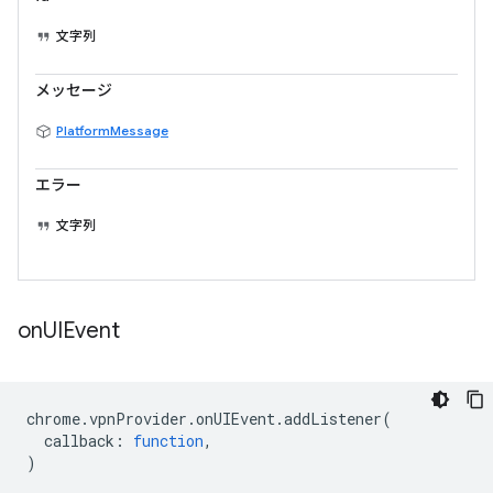
文字列
メッセージ
PlatformMessage
エラー
文字列
on
UIEvent
chrome
.
vpnProvider
.
onUIEvent
.
addListener
(
callback
:
function
,
)