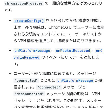
chrome.vpnProvider
の一般的な使用方法は次のとおり
です。
createConfig()
を呼び出して VPN 構成を作成し
ます。VPN 構成は、ChromeOS UI でユーザーに表示
される永続的なエントリです。ユーザーはリストか
ら VPN 構成を選択して、接続または切断できます。
onPlatformMessage
、
onPacketReceived
、
onC
onfigRemoved
のイベントにリスナーを追加しま
す。
ユーザーが VPN 構成に接続すると、メッセージ
"connected"
とともに
onPlatformMessage
が受
信されます。
"connected"
メッセージと
"disconnected"
メッセージの間の期間は「VPN
セッション」と呼ばれます。この期間中、メッセー
ジを受信する拡張機能が VPN セッションを所有して