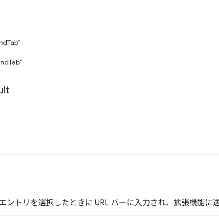
ndTab"
ndTab"
lt
エントリを選択したときに URL バーに入力され、拡張機能に