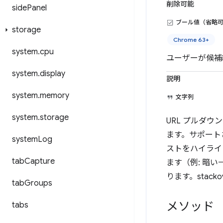
削除可能
side
Panel
ブール値（省略
storage
Chrome 63+
system
.
cpu
ユーザーが候補
system
.
display
説明
system
.
memory
文字列
system
.
storage
URL プルダ
ます。サポートさ
system
Log
ストをハイライ
tab
Capture
ます（例: 暗
ります。stackove
tab
Groups
メソッド
tabs