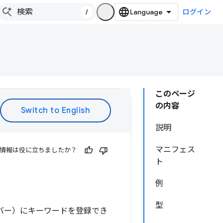
/
ログイン
このページ
の内容
説明
マニフェス
情報は役に立ちましたか？
ト
例
型
ドレスバー）にキーワードを登録でき