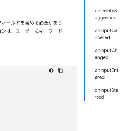
onDeleteS
uggestion
フィールドを含める必要があり
onInputCa
イコンは、ユーザーにキーワード
ncelled
onInputCh
anged
onInputEnt
ered
onInputSta
rted