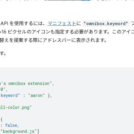
API を使用するには、
マニフェスト
に
"omnibox.keyword"
6×16 ピクセルのアイコンも指定する必要があります。このア
替えを提案する際にアドレスバーに表示されます。
す。
n's omnibox extension"
,
.0"
,
"keyword"
:
"aaron"
},
ull-color.png"
{
:
false
,
[
"background.js"
]