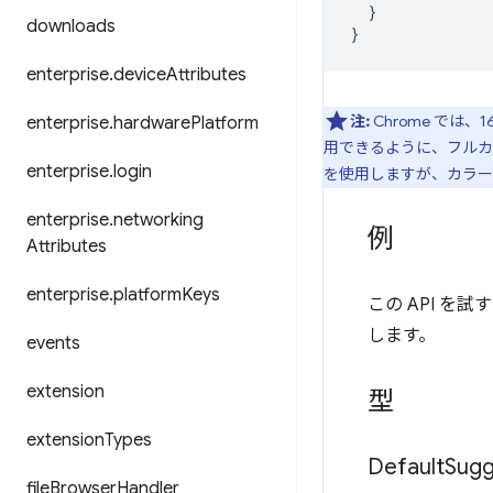
}
downloads
}
enterprise
.
device
Attributes
注:
Chrome で
enterprise
.
hardware
Platform
用できるように、フルカ
enterprise
.
login
を使用しますが、カラー
enterprise
.
networking
例
Attributes
enterprise
.
platform
Keys
この API を試
します。
events
extension
型
extension
Types
Default
Sugg
file
Browser
Handler