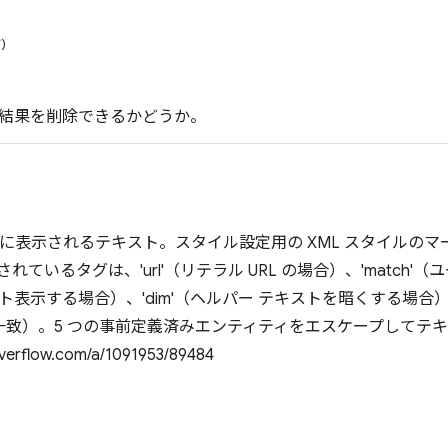
可）
結果を削除できるかどうか。
ウンに表示されるテキスト。スタイル設定用の XML スタイルの
れているタグは、'url'（リテラル URL の場合）、'match
ト表示する場合）、'dim'（ヘルパー テキストを暗くする場
い一致）。5 つの事前定義済みエンティティをエスケープしてテ
rflow.com/a/1091953/89484