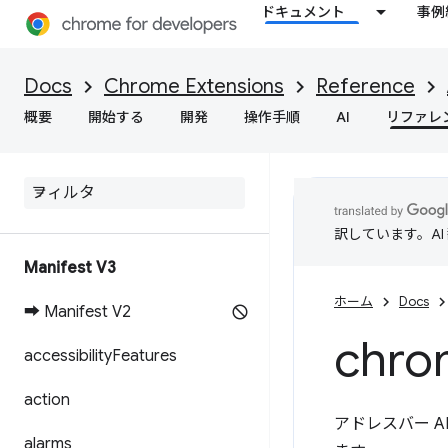
ドキュメント
事例
Docs
Chrome Extensions
Reference
概要
開始する
開発
操作手順
AI
リファレ
訳しています。A
Manifest V3
ホーム
Docs
➡ Manifest V2
chro
accessibility
Features
action
アドレスバー A
alarms