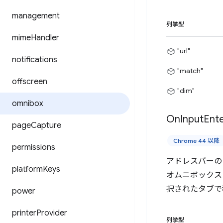
management
列挙型
mime
Handler
"url"
notifications
"match"
offscreen
"dim"
omnibox
On
Input
Ent
page
Capture
Chrome 44 以降
permissions
アドレスバーの
platform
Keys
オムニボックス 
択されたタブで
power
printer
Provider
列挙型