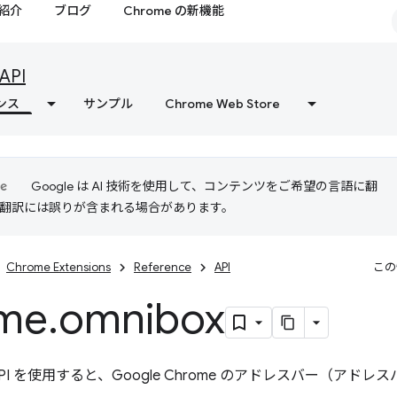
紹介
ブログ
Chrome の新機能
API
ンス
サンプル
Chrome Web Store
Google は AI 技術を使用して、コンテンツをご希望の言語に翻
I 翻訳には誤りが含まれる場合があります。
Chrome Extensions
Reference
API
この
me
.
omnibox
PI を使用すると、Google Chrome のアドレスバー（ア