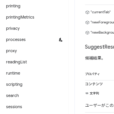
printing
"currentTab"
printing
Metrics
"newForegrou
privacy
"newBackgrou
processes
Suggest
Resu
proxy
候補結果。
reading
List
runtime
プロパティ
コンテンツ
scripting
文字列
search
ユーザーがこの
sessions