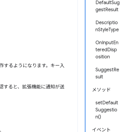
DefaultSug
gestResult
Descriptio
nStyleType
OnInputEn
teredDisp
osition
作するようになります。キー入
SuggestRe
sult
認すると、拡張機能に通知が送
メソッド
setDefault
Suggestio
n()
イベント
。