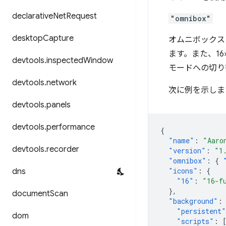
declarative
Net
Request
"omnibox"
desktop
Capture
オムニボックス 
ます。また、1
devtools
.
inspected
Window
モードへの切り
devtools
.
network
次に例を示しま
devtools
.
panels
devtools
.
performance
{
"name"
:
"Aaro
devtools
.
recorder
"version"
:
"1
"omnibox"
:
{
"icons"
:
{
dns
"16"
:
"16-f
},
document
Scan
"background"
:
"persistent"
dom
"scripts"
: