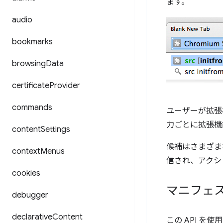
ます。
audio
bookmarks
browsing
Data
certificate
Provider
commands
ユーザーが拡張
力ごとに拡張機
content
Settings
候補はさまざま
context
Menus
信され、アクシ
cookies
マニフェ
debugger
declarative
Content
この API を