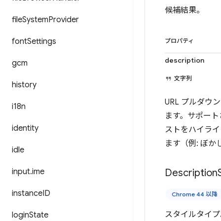
候補結果。
file
System
Provider
font
Settings
プロパティ
description
gcm
文字列
history
URL プルダ
i18n
ます。サポートさ
identity
ストをハイライ
ます（例: ぼか
idle
input
.
ime
Description
instance
ID
Chrome 44 以降
スタイルタイプ
login
State