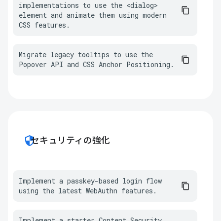
implementations to use the <dialog> 
element and animate them using modern 
CSS features.
Migrate legacy tooltips to use the 
Popover API and CSS Anchor Positioning.
security
セキュリティの強化
Implement a passkey-based login flow 
using the latest WebAuthn features.
Implement a starter Content Security 