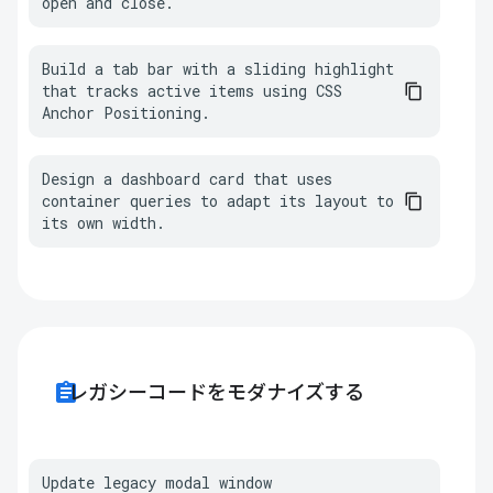
open and close.
Build a tab bar with a sliding highlight 
that tracks active items using CSS 
Anchor Positioning.
Design a dashboard card that uses 
container queries to adapt its layout to 
its own width.
assignment
レガシーコードをモダナイズする
Update legacy modal window 