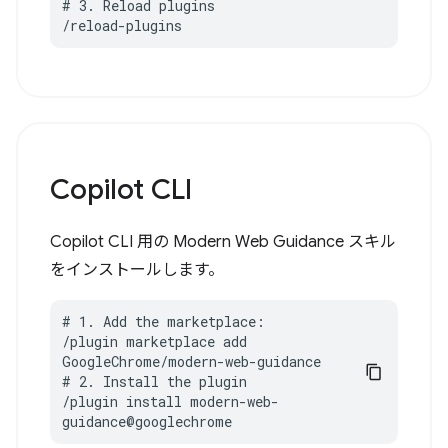
# 3. Reload plugins

/reload-plugins
Copilot CLI
Copilot CLI 用の Modern Web Guidance スキル
をインストールします。
# 1. Add the marketplace:

/plugin marketplace add 
GoogleChrome/modern-web-guidance

# 2. Install the plugin

/plugin install modern-web-
guidance@googlechrome