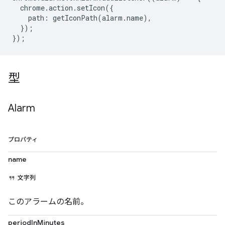
chrome
.
action
.
setIcon
({
path
:
getIconPath
(
alarm
.
name
),
});
});
型
Alarm
プロパティ
name
文字列
このアラームの名前。
periodInMinutes