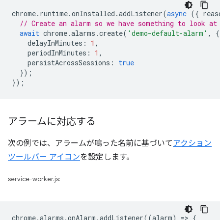
chrome
.
runtime
.
onInstalled
.
addListener
(
async
({
reas
// Create an alarm so we have something to look at
await
chrome
.
alarms
.
create
(
'demo-default-alarm'
,
{
delayInMinutes
:
1
,
periodInMinutes
:
1
,
persistAcrossSessions
:
true
});
});
アラームに対応する
次の例では、アラームが鳴った名前に基づいて
アクション
ツールバー アイコン
を設定します。
service-worker.js:
chrome
.
alarms
.
onAlarm
.
addListener
((
alarm
)
=
>
{