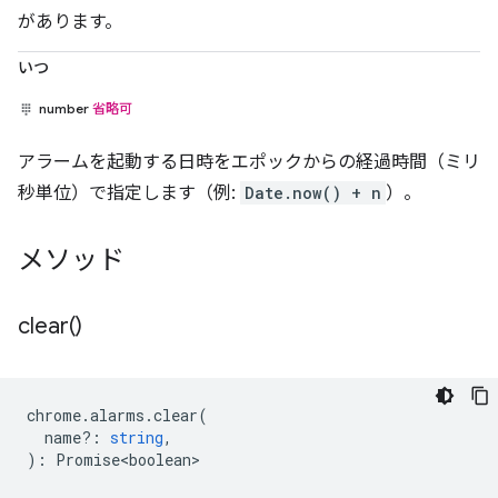
があります。
いつ
number
省略可
アラームを起動する日時をエポックからの経過時間（ミリ
秒単位）で指定します（例:
Date.now() + n
）。
メソッド
clear(
)
chrome
.
alarms
.
clear
(
name?
:
string
,
)
:
Promise<boolean>