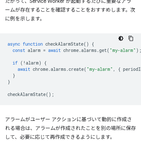
たがって、Service Worker が起動するたびに重要なアラ
ームが存在することを確認することをおすすめします。次
に例を示します。
async
function
checkAlarmState
()
{
const
alarm
=
await
chrome
.
alarms
.
get
(
"my-alarm"
)
if
(
!
alarm
)
{
await
chrome
.
alarms
.
create
(
"my-alarm"
,
{
periodI
}
}
checkAlarmState
();
アラームがユーザー アクションに基づいて動的に作成さ
れる場合は、アラームが作成されたことを別の場所に保存
して、必要に応じて再作成できるようにします。