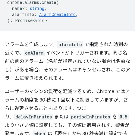
chrome
.
alarms
.
create
(
name?
:
string
,
alarmInfo
:
AlarmCreateInfo
,
)
:
Promise<void>
アラームを作成します。
alarmInfo
で指定された時刻の
近くで、
onAlarm
イベントがトリガーされます。同じ名
前の別のアラーム（名前が指定されていない場合は名前な
し）がある場合、そのアラームはキャンセルされ、このア
ラームに置き換えられます。
ユーザーのマシンの負荷を軽減するため、Chrome ではア
ラームの頻度を 30 秒に 1 回以下に制限していますが、さ
らに遅延させることもあります。つま
り、
delayInMinutes
または
periodInMinutes
を
0.5
より小さい値に設定しても、その値は適用されず、警告が
発生します。
when
は「現在」から 30 秒未満に設定でき