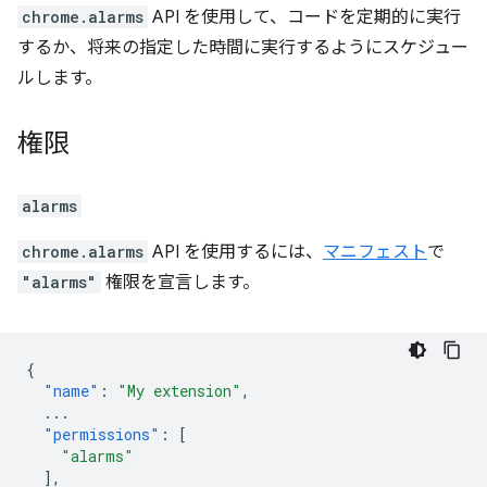
chrome.alarms
API を使用して、コードを定期的に実行
するか、将来の指定した時間に実行するようにスケジュー
ルします。
権限
alarms
chrome.alarms
API を使用するには、
マニフェスト
で
"alarms"
権限を宣言します。
{
"name"
:
"My extension"
,
...
"permissions"
:
[
"alarms"
],