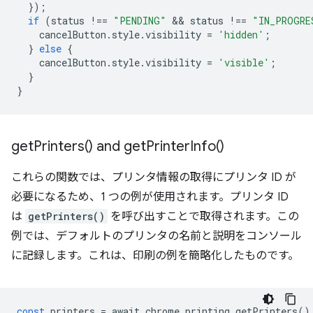
});
if
(
status
!==
"PENDING"
 && 
status
!==
"IN_PROGRE
cancelButton
.
style
.
visibility
=
'hidden'
;
}
else
{
cancelButton
.
style
.
visibility
=
'visible'
;
}
}
get
Printers(
) and
get
Printer
Info(
)
これらの関数では、プリンタ情報の取得にプリンタ ID が
必要になるため、1 つの例が使用されます。プリンタ ID
は
getPrinters()
を呼び出すことで取得されます。この
例では、デフォルトのプリンタの名前と説明をコンソール
に記録します。これは、印刷の例を簡略化したものです。
const
printers
=
await
chrome
.
printing
.
getPrinters
()