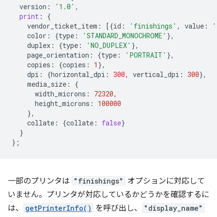
version
:
'1.0'
,
print
:
{
vendor_ticket_item
:
[{
id
:
'finishings'
,
value
:
'
color
:
{
type
:
'STANDARD_MONOCHROME'
},
duplex
:
{
type
:
'NO_DUPLEX'
},
page_orientation
:
{
type
:
'PORTRAIT'
},
copies
:
{
copies
:
1
},
dpi
:
{
horizontal_dpi
:
300
,
vertical_dpi
:
300
},
media_size
:
{
width_microns
:
72320
,
height_microns
:
100000
},
collate
:
{
collate
:
false
}
}
};
一部のプリンタは
"finishings"
オプションに対応して
いません。プリンタが対応しているかどうかを確認するに
は、
getPrinterInfo()
を呼び出し、
"display_name"