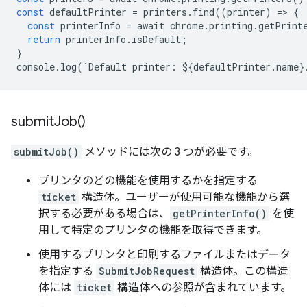
const
defaultPrinter
=
printers
.
find
((
printer
)
=
>
{
const
printerInfo
=
await
chrome
.
printing
.
getPrint
return
printerInfo
.
isDefault
;
}
console
.
log
(
`
Default
printer
:
$
{
defaultPrinter
.
name
}
submit
Job(
)
submitJob()
メソッドには次の 3 つが必要です。
プリンタのどの機能を使用するかを指定する
ticket
構造体。ユーザーが使用可能な機能から選
択する必要がある場合は、
getPrinterInfo()
を使
用して特定のプリンタの機能を取得できます。
使用するプリンタと印刷するファイルまたはデータ
を指定する
SubmitJobRequest
構造体。この構造
体には
ticket
構造体への参照が含まれています。