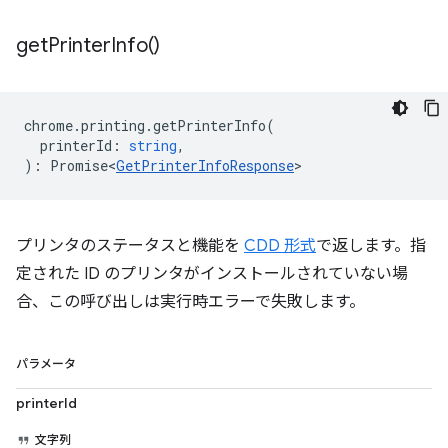
get
Printer
Info(
)
chrome
.
printing
.
getPrinterInfo
(
printerId
:
string
,
)
:
Promise<
GetPrinterInfoResponse
>
プリンタのステータスと機能を
CDD 形式
で返します。指
定された ID のプリンタがインストールされていない場
合、この呼び出しは実行時エラーで失敗します。
パラメータ
printerId
文字列