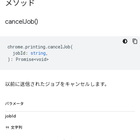
メソッド
cancel
Job(
)
chrome
.
printing
.
cancelJob
(
jobId
:
string
,
)
:
Promise<void>
以前に送信されたジョブをキャンセルします。
パラメータ
jobId
文字列