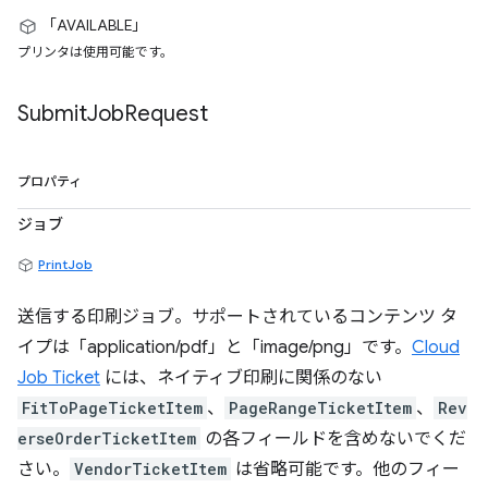
「AVAILABLE」
プリンタは使用可能です。
Submit
Job
Request
プロパティ
ジョブ
PrintJob
送信する印刷ジョブ。サポートされているコンテンツ タ
イプは「application/pdf」と「image/png」です。
Cloud
Job Ticket
には、ネイティブ印刷に関係のない
FitToPageTicketItem
、
PageRangeTicketItem
、
Rev
erseOrderTicketItem
の各フィールドを含めないでくだ
さい。
VendorTicketItem
は省略可能です。他のフィー