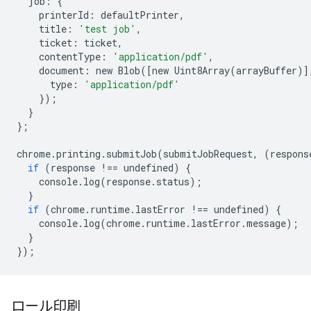
job
:
{
printerId
:
defaultPrinter
,
title
:
'test job'
,
ticket
:
ticket
,
contentType
:
'application/pdf'
,
document
:
new
Blob
([
new
Uint8Array
(
arrayBuffer
)]
type
:
'application/pdf'
});
}
};
chrome
.
printing
.
submitJob
(
submitJobRequest
,
(
respons
if
(
response
!==
undefined
)
{
console
.
log
(
response
.
status
);
}
if
(
chrome
.
runtime
.
lastError
!==
undefined
)
{
console
.
log
(
chrome
.
runtime
.
lastError
.
message
);
}
});
ロール印刷