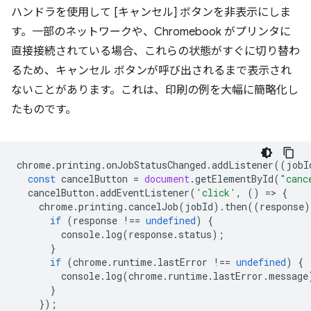
ハンドラを使用して [キャンセル] ボタンを非表示にしま
す。一部のネットワークや、Chromebook がプリンタに
直接接続されている場合、これらの状態がすぐに切り替わ
るため、キャンセル ボタンが呼び出されるまで表示され
ないことがあります。これは、印刷の例を大幅に簡略化し
たものです。
chrome
.
printing
.
onJobStatusChanged
.
addListener
((
jobI
const
cancelButton
=
document
.
getElementById
(
"canc
cancelButton
.
addEventListener
(
'click'
,
()
=
>
{
chrome
.
printing
.
cancelJob
(
jobId
).
then
((
response
)
if
(
response
!==
undefined
)
{
console
.
log
(
response
.
status
);
}
if
(
chrome
.
runtime
.
lastError
!==
undefined
)
{
console
.
log
(
chrome
.
runtime
.
lastError
.
message
}
});