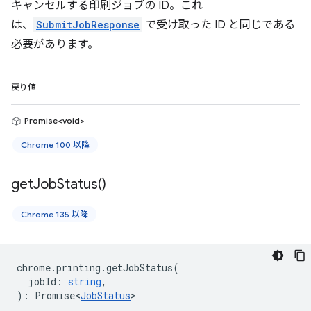
キャンセルする印刷ジョブの ID。これ
は、
SubmitJobResponse
で受け取った ID と同じである
必要があります。
戻り値
Promise<void>
Chrome 100 以降
get
Job
Status(
)
Chrome 135 以降
chrome
.
printing
.
getJobStatus
(
jobId
:
string
,
)
:
Promise<
JobStatus
>