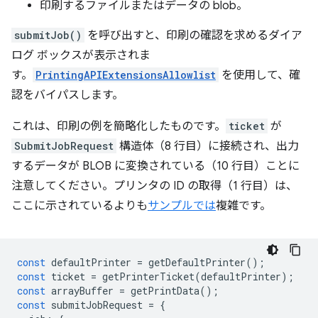
印刷するファイルまたはデータの blob。
submitJob()
を呼び出すと、印刷の確認を求めるダイア
ログ ボックスが表示されま
す。
PrintingAPIExtensionsAllowlist
を使用して、確
認をバイパスします。
これは、印刷の例を簡略化したものです。
ticket
が
SubmitJobRequest
構造体（8 行目）に接続され、出力
するデータが BLOB に変換されている（10 行目）ことに
注意してください。プリンタの ID の取得（1 行目）は、
ここに示されているよりも
サンプルでは
複雑です。
const
defaultPrinter
=
getDefaultPrinter
();
const
ticket
=
getPrinterTicket
(
defaultPrinter
);
const
arrayBuffer
=
getPrintData
();
const
submitJobRequest
=
{