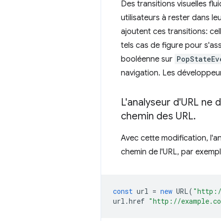
Des transitions visuelles fl
utilisateurs à rester dans le
ajoutent ces transitions: cel
tels cas de figure pour s'ass
booléenne sur
PopStateEv
navigation. Les développeurs
L'analyseur d'URL ne 
chemin des URL
.
Avec cette modification, l
chemin de l'URL, par exempl
const
url
=
new
URL
(
"http:
url
.
href
"http://example.c