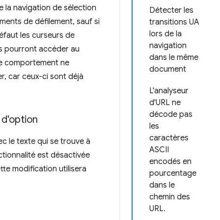
e la navigation de sélection
Détecter les
éments de défilement, sauf si
transitions UA
lors de la
éfaut les curseurs de
navigation
ris pourront accéder au
dans le même
 Ce comportement ne
document
, car ceux-ci sont déjà
L'analyseur
d'URL ne
décode pas
 d'option
les
caractères
ec le texte qui se trouve à
ASCII
nctionnalité est désactivée
encodés en
tte modification utilisera
pourcentage
dans le
chemin des
URL.