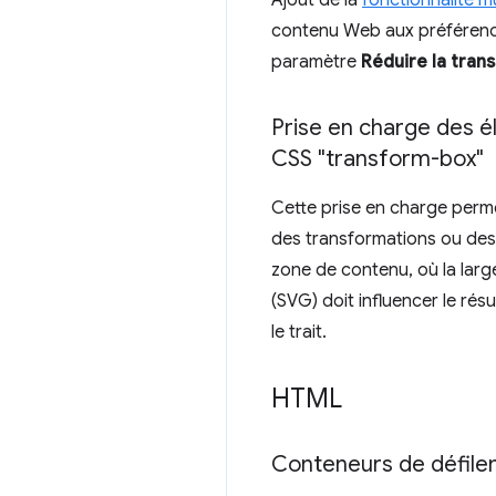
Ajout de la
fonctionnalité m
contenu Web aux préférences
paramètre
Réduire la tran
Prise en charge des é
CSS "transform-box"
Cette prise en charge perme
des transformations ou des 
zone de contenu, où la large
(SVG) doit influencer le rés
le trait.
HTML
Conteneurs de défilem