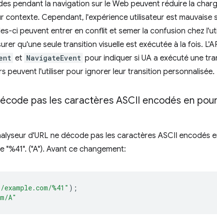
uides pendant la navigation sur le Web peuvent réduire la charg
ur contexte. Cependant, l'expérience utilisateur est mauvaise si 
les-ci peuvent entrer en conflit et semer la confusion chez l'ut
urer qu'une seule transition visuelle est exécutée à la fois. L'A
ent
et
NavigateEvent
pour indiquer si UA a exécuté une tran
 peuvent l'utiliser pour ignorer leur transition personnalisée.
décode pas les caractères ASCII encodés en pou
'analyseur d'URL ne décode pas les caractères ASCII encodés 
e "%41". ("A"). Avant ce changement:
//example.com/%41"
);
om/A"