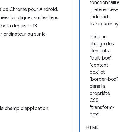
fonctionnalité
bêta de Chrome pour Android,
preferences-
reduced-
s ici, cliquez sur les liens
transparency
 bêta depuis le 13
 ordinateur ou sur le
Prise en
charge des
éléments
"trait-box",
"content-
box" et
"border-box"
dans la
propriété
CSS
"transform-
de champ d'application
box"
HTML