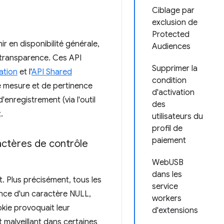
Ciblage par
exclusion de
Protected
 en disponibilité générale,
Audiences
 transparence. Ces API
Supprimer la
ation
et l'
API Shared
condition
e mesure et de pertinence
d'activation
enregistrement (via l'outil
des
.
utilisateurs du
profil de
paiement
actères de contrôle
WebUSB
dans les
t. Plus précisément, tous les
service
sence d'un caractère NULL,
workers
okie provoquait leur
d'extensions
 malveillant dans certaines