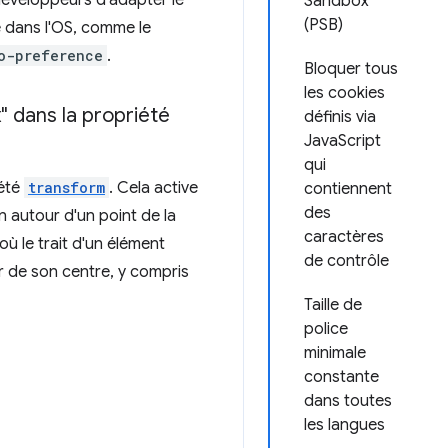
développeurs d'adapter le
Sandbox
(PSB)
e dans l'OS, comme le
o-preference
.
Bloquer tous
les cookies
" dans la propriété
définis via
JavaScript
qui
iété
transform
. Cela active
contiennent
des
 autour d'un point de la
caractères
où le trait d'un élément
de contrôle
ur de son centre, y compris
Taille de
police
minimale
constante
dans toutes
les langues