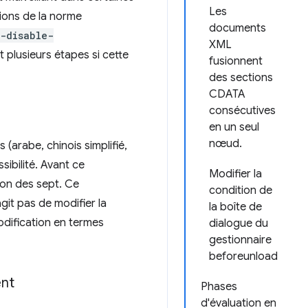
Les
ions de la norme
documents
-disable-
XML
plusieurs étapes si cette
fusionnent
des sections
CDATA
consécutives
en un seul
nœud.
(arabe, chinois simplifié,
ssibilité. Avant ce
Modifier la
ion des sept. Ce
condition de
git pas de modifier la
la boîte de
odification en termes
dialogue du
gestionnaire
beforeunload
ent
Phases
d'évaluation en