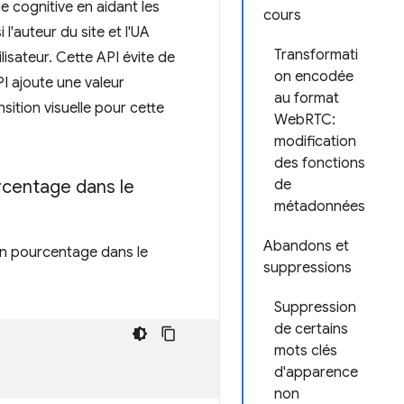
e cognitive en aidant les
cours
l'auteur du site et l'UA
Transformati
ilisateur. Cette API évite de
on encodée
PI ajoute une valeur
au format
sition visuelle pour cette
WebRTC:
modification
des fonctions
rcentage dans le
de
métadonnées
Abandons et
en pourcentage dans le
suppressions
Suppression
de certains
mots clés
d'apparence
non