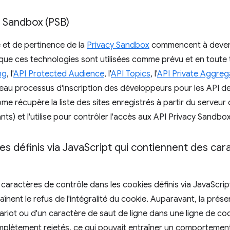
cy Sandbox (PSB)
 et de pertinence de la
Privacy Sandbox
commencent à devenir
que ces technologies sont utilisées comme prévu et en toute
ng
, l'
API Protected Audience
, l'
API Topics
, l'
API Private Aggreg
eau processus d'inscription des développeurs pour les API d
e récupère la liste des sites enregistrés à partir du serveur d'
s) et l'utilise pour contrôler l'accès aux API Privacy Sandbox
es définis via Java
Script qui contiennent des car
 caractères de contrôle dans les cookies définis via JavaScrip
înent le refus de l'intégralité du cookie. Auparavant, la pré
ariot ou d'un caractère de saut de ligne dans une ligne de co
omplètement rejetés, ce qui pouvait entraîner un comportement