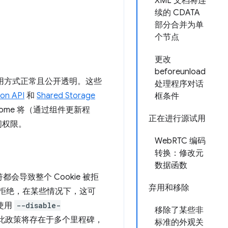
XML 文档将连
续的 CDATA
部分合并为单
个节点
更改
beforeunload
使用方式正常且公开透明。这些
处理程序对话
ion API
和
Shared Storage
框条件
hrome 将（通过组件更新程
正在进行源试用
访问权限。
WebRTC 编码
转换：修改元
数据函数
都会导致整个 Cookie 被拒
弃用和移除
完全拒绝，在某些情况下，这可
以使用
--disable-
移除了某些非
此变更，此政策将存在于多个里程碑，
标准的外观关