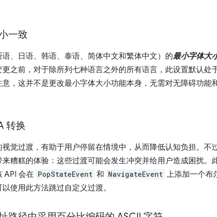
小一致
斯语、日语、韩语、泰语、简体中文和繁体中文）的
最小字体大
变更之前，对于除所列七种语言之外的所有语言，此设置默认处
注意，这并不是更改最小字体大小功能本身，无需对无障碍功能
A 转换
视觉过渡，有助于用户停留在情境中，从而降低认知负担。不过，
来糟糕的体验：这些过渡可能会发生冲突并给用户造成困扰。此 
API 会在
PopStateEvent
和
NavigateEvent
上添加一个布尔
可以使用此方法跳过自定义过渡。
路径中采用百分比编码的 ASCII 字符