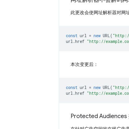
此更改会使网址解析器对网址路
const
url
=
new
URL
(
"http:
url
.
href
"http://example.c
本次变更后：
const
url
=
new
URL
(
"http:
url
.
href
"http://example.c
Protected Audien