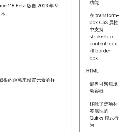
功能
8 Beta 版自 2023 年 9
新版本。
在 transform-
box CSS 属性
中支持
stroke-box、
content-box
和 border-
box
HTML
域根的距离来设置元素的样
键盘可聚焦滚
动容器
移除了选项标
签属性的
Quirks 模式行
为