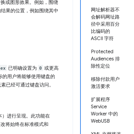
转换或图形效果。例如，围绕
网址解析器不
响结果的位置，例如围绕其中
会解码网址路
径中采用百分
比编码的
ASCII 字符
Protected
Audiences 排
除性定位
dex
已明确设置为
0
或更高
鼠标的用户将能够使用键盘的
移除付款用户
元素已经可通过键盘访问。
激活要求
扩展程序
Service
Worker 中的
本）进行呈现。此功能在
WebUSB
此更改将始终在标准模式和