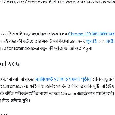
ণে উপলব্ধ এবং Chrome এক্সটেনশন ডেভেলপারদের জন্য অনেক আকর্ষণী
্য এটি একটি ব্যস্ত বছর ছিল। গতকালের
Chrome 120 বিটা রিলিজের
। এই বছর কী ঘটেছে তার একটি সংক্ষিপ্তসারের জন্য,
জুলাই
এবং
অক্ট
20 for Extensions-এ নতুন কী আছে তা জানতে পড়ুন।
 করা হচ্ছে
সাথে, আমরা আমাদের
ম্যানিফেস্ট V3 জ্ঞাত সমস্যা পৃষ্ঠায়
তালিকাভুক্ত অব
বং ChromeOS-এ ফাইল হ্যান্ডলিং সমর্থন তালিকার বাকি দুটি আইট
ডেটে বর্ণিত পরিবর্তনগুলির সাথে আমরা Chrome এক্সটেনশন প্ল্যাটফর্মে
িয়ে সত্যিই খুশি।