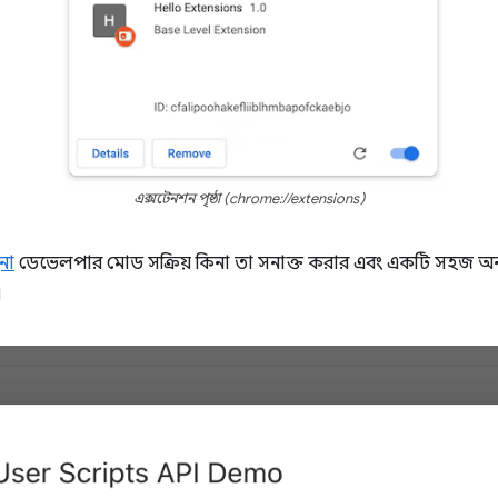
এক্সটেনশন পৃষ্ঠা (chrome://extensions)
ুনা
ডেভেলপার মোড সক্রিয় কিনা তা সনাক্ত করার এবং একটি সহজ অনবোর্
।