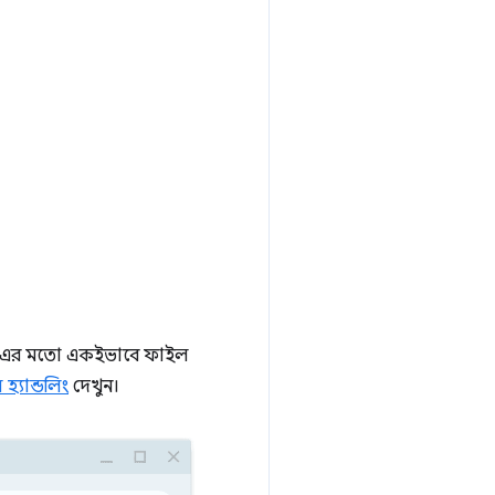
্ডলিং-এর মতো একইভাবে ফাইল
যান্ডলিং
দেখুন।