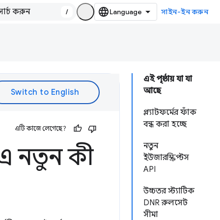
/
সাইন-ইন করুন
এই পৃষ্ঠায় যা যা
আছে
প্ল্যাটফর্মের ফাঁক
বন্ধ করা হচ্ছে
এটি কাজে লেগেছে?
নতুন
এ নতুন কী
ইউজারস্ক্রিপ্টস
API
উচ্চতর স্ট্যাটিক
DNR রুলসেট
সীমা