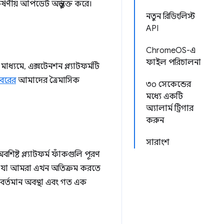
য় আপডেট অন্তর্ভুক্ত করে।
নতুন রিডিংলিস্ট
API
ChromeOS-এ
ফাইল পরিচালনা
মাধ্যমে, এক্সটেনশন প্ল্যাটফর্মটি
োবরের
আমাদের ত্রৈমাসিক
৩০ সেকেন্ডের
মধ্যে একটি
অ্যালার্ম ট্রিগার
করুন
সারাংশ
শিষ্ট প্ল্যাটফর্ম ফাঁকগুলি পূরণ
েম যা আমরা এখন অতিক্রম করতে
র বর্তমান অবস্থা এবং গত এক