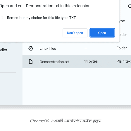
ChromeOS-এ একটি এক্সটেনশনে ফাইল খুলুন।