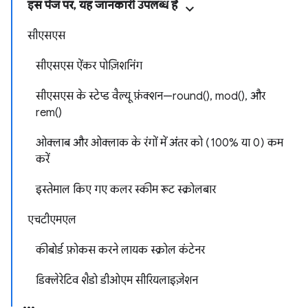
इस पेज पर, यह जानकारी उपलब्ध है
सीएसएस
सीएसएस ऐंकर पोज़िशनिंग
सीएसएस के स्टेप्ड वैल्यू फ़ंक्शन—round(), mod(), और
rem()
ओक्लाब और ओक्लाक के रंगों में अंतर को (100% या 0) कम
करें
इस्तेमाल किए गए कलर स्कीम रूट स्क्रोलबार
एचटीएमएल
कीबोर्ड फ़ोकस करने लायक स्क्रोल कंटेनर
डिक्लेरेटिव शैडो डीओएम सीरियलाइज़ेशन