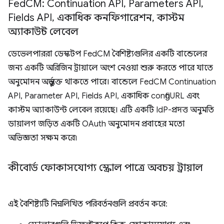
Fed
CM: Continuation API
,
Parameters API
,
Fields API
,
একাধিক কনফিগারেশন
,
কাস্টম
অ্যাকাউন্ট লেবেল
ডেভেলপাররা ডেস্কটপ FedCM বৈশিষ্ট্যগুলির একটি বান্ডেলের
জন্য একটি অরিজিন ট্রায়ালে অংশ নেওয়া শুরু করতে পারে যাতে
অনুমোদন অন্তর্ভুক্ত থাকতে পারে। বান্ডেলে FedCM Continuation
API, Parameter API, Fields API, একাধিক configURL এবং
কাস্টম অ্যাকাউন্ট লেবেল রয়েছে। এটি একটি IdP-প্রদত্ত অনুমতি
ডায়ালগ জড়িত একটি OAuth অনুমোদন প্রবাহের মতো
অভিজ্ঞতা সক্ষম করে৷
কীবোর্ড ফোকাসযোগ্য স্ক্রোল পাত্রে অবচয় ট্রায়াল
এই বৈশিষ্ট্যটি নিম্নলিখিত পরিবর্তনগুলি প্রবর্তন করে: