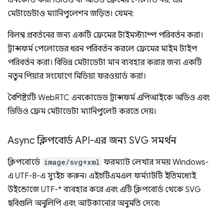
এনকোড করা ভিডিও বা অডিও ফ্রেমের পেলোড নয়, এর
মেটাডেটাও ম্যানিপুলেশন জড়িত। যেমন:
বিলম্ব প্রবর্তনের জন্য একটি ফ্রেমের টাইমস্ট্যাম্প পরিবর্তন করা।
ট্রান্সফর্ম পেলোডের ধরন পরিবর্তন করলে ফ্রেমের মাইম টাইপ
পরিবর্তন করা। বিভিন্ন মেটাডেটা মান ব্যবহার করার জন্য একটি
নতুন পিয়ার সংযোগে মিডিয়া ফরওয়ার্ড করা।
বৈশিষ্ট্যটি WebRTC এনকোডেড ট্রান্সফর্ম এপিআইকে অডিও এবং
ভিডিও ফ্রেম মেটাডেটা ম্যানিপুলেট করতে দেয়।
Async ক্লিপবোর্ড API-এর জন্য SVG সমর্থন
ক্লিপবোর্ডে
image/svg+xml
ফরম্যাট লেখার সময় Windows-
এ UTF-8-এ স্যুইচ করুন। এইচটিএমএল ফর্ম্যাটটি ইতিমধ্যেই
উইন্ডোজে UTF-* ব্যবহার করে এবং এটি ক্লিপবোর্ড থেকে SVG
ছবিগুলি অনুলিপি এবং আটকানোর অনুমতি দেবে৷