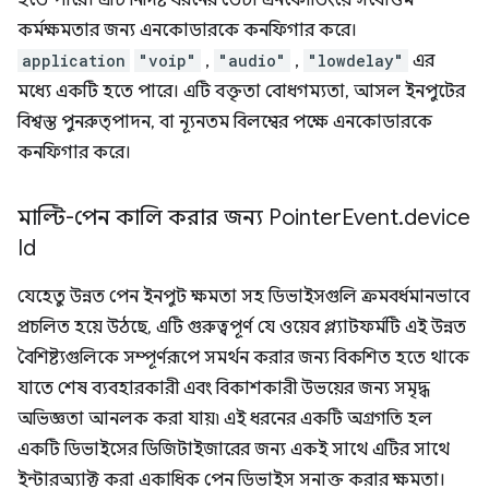
হতে পারে। এটি নির্দিষ্ট ধরনের ডেটা এনকোডিংয়ে সর্বোত্তম
কর্মক্ষমতার জন্য এনকোডারকে কনফিগার করে।
application
"voip"
,
"audio"
,
"lowdelay"
এর
মধ্যে একটি হতে পারে। এটি বক্তৃতা বোধগম্যতা, আসল ইনপুটের
বিশ্বস্ত পুনরুত্পাদন, বা ন্যূনতম বিলম্বের পক্ষে এনকোডারকে
কনফিগার করে।
মাল্টি-পেন কালি করার জন্য Pointer
Event
.
device
Id
যেহেতু উন্নত পেন ইনপুট ক্ষমতা সহ ডিভাইসগুলি ক্রমবর্ধমানভাবে
প্রচলিত হয়ে উঠছে, এটি গুরুত্বপূর্ণ যে ওয়েব প্ল্যাটফর্মটি এই উন্নত
বৈশিষ্ট্যগুলিকে সম্পূর্ণরূপে সমর্থন করার জন্য বিকশিত হতে থাকে
যাতে শেষ ব্যবহারকারী এবং বিকাশকারী উভয়ের জন্য সমৃদ্ধ
অভিজ্ঞতা আনলক করা যায়৷ এই ধরনের একটি অগ্রগতি হল
একটি ডিভাইসের ডিজিটাইজারের জন্য একই সাথে এটির সাথে
ইন্টারঅ্যাক্ট করা একাধিক পেন ডিভাইস সনাক্ত করার ক্ষমতা।