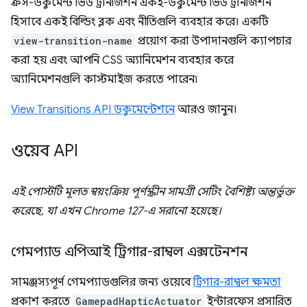
ক্রস-ডকুমেন্ট ভিউ ট্রানজিশন একই-ডকুমেন্ট ভিউ ট্রানজিশন
হিসাবে একই বিল্ডিং ব্লক এবং নীতিগুলি ব্যবহার করে। একটি
view-transition-name
প্রয়োগ করা উপাদানগুলি ক্যাপচার
করা হয় এবং আপনি CSS অ্যানিমেশন ব্যবহার করে
অ্যানিমেশনগুলি কাস্টমাইজ করতে পারেন৷
View Transitions API ডকুমেন্টেশনে
আরও জানুন।
ওয়েব API
এই পোস্টটি মূলত স্বয়ংক্রিয় পূর্ণস্ক্রীন সামগ্রী সেটিং বৈশিষ্ট্য অন্তর্ভুক্ত
করেছে, যা এখন Chrome 127-এ সরানো হয়েছে।
গেমপ্যাড এপিআই ট্রিগার-রাম্বল এক্সটেনশন
সামঞ্জস্যপূর্ণ গেমপ্যাডগুলির জন্য ওয়েবে
ট্রিগার-রাম্বল ক্ষমতা
প্রকাশ করতে
GamepadHapticActuator
ইন্টারফেস প্রসারিত