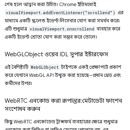
শেষ হলে আহ্বান করা উচিত। Chrome ইতিমধ্যেই
visualViewport.addEventListener("scrollend")
এর
মাধ্যমে একটি স্ক্রলেন্ড ইভেন্ট লিসেনার যোগ করা সমর্থন করে৷
এটি শুধুমাত্র
visualViewport.onscrollend
ব্যবহার করে
একটি ইভেন্ট শ্রোতা যোগ করা সম্ভব করে তোলে।
Web
GLObject ওয়েব IDL সুপার ইন্টারফেস
এই বৈশিষ্ট্যটি
WebGLObject
টাইপকে একই প্রেক্ষাপটে প্রকাশ
করে যেখানে WebGL API উন্মুক্ত করা হয়েছে—প্রধান থ্রেড এবং
কর্মীদের উপর।
Web
RTC এনকোড করা রূপান্তর: মেটাডেটা ফাংশন
সংশোধন করুন
কিছু WebRTC এনকোডেড ট্রান্সফর্ম ব্যবহারের ক্ষেত্রে শুধুমাত্র