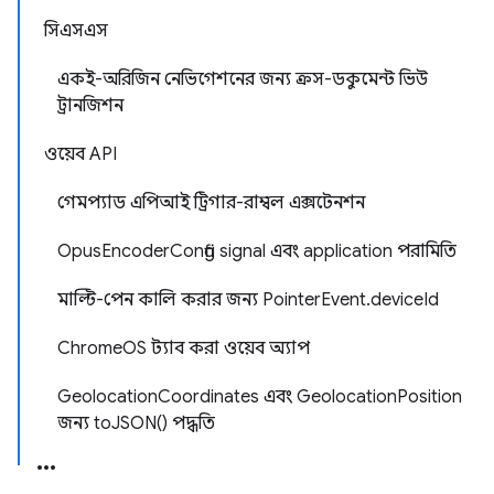
সিএসএস
একই-অরিজিন নেভিগেশনের জন্য ক্রস-ডকুমেন্ট ভিউ
ট্রানজিশন
ওয়েব API
গেমপ্যাড এপিআই ট্রিগার-রাম্বল এক্সটেনশন
OpusEncoderConfig signal এবং application পরামিতি
মাল্টি-পেন কালি করার জন্য PointerEvent.deviceId
ChromeOS ট্যাব করা ওয়েব অ্যাপ
GeolocationCoordinates এবং GeolocationPosition
জন্য toJSON() পদ্ধতি