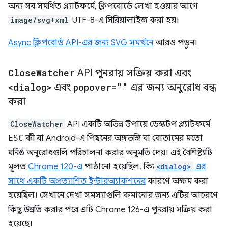
অন্য সব সমর্থিত প্ল্যাটফর্মে, ক্লিপবোর্ডে লেখা হওয়ার আগে
image/svg+xml
UTF-8-এ সিরিয়ালাইজ করা হয়।
Async ক্লিপবোর্ড API-এর জন্য SVG সমর্থনে
আরও পড়ুন।
Close
Watcher
API পুনরায় সক্রিয় করা এবং
<dialog>
এবং
popover=""
এর জন্য অনুরোধ বন্ধ
করা
CloseWatcher
API একটি অভিন্ন উপায়ে ডেস্কটপ প্ল্যাটফর্মে
ESC
কী বা Android-এ পিছনের অঙ্গভঙ্গি বা বোতামের মতো
ঘনিষ্ঠ অনুরোধগুলি পরিচালনা করার অনুমতি দেয়। এই বৈশিষ্ট্যটি
মূলত
Chrome 120-এ
পাঠানো হয়েছিল, কিন্তু
<dialog>
এর
সাথে একটি অপ্রত্যাশিত ইন্টারঅ্যাকশনের
কারণে অক্ষম করা
হয়েছিল। সেখানে দেখা সমস্যাগুলি কমানোর জন্য এটির আচরণে
কিছু উন্নতি করার পরে এটি Chrome 126-এ পুনরায় সক্রিয় করা
হয়েছে।