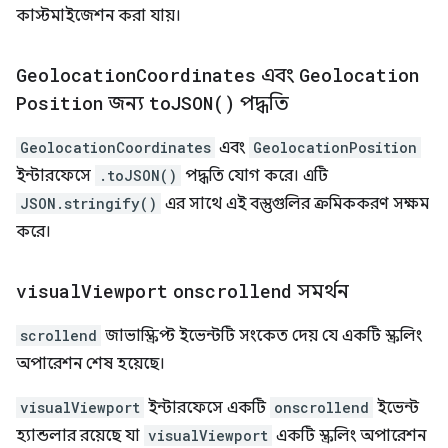
কাস্টমাইজেশন করা যায়।
Geolocation
Coordinates
এবং
Geolocation
Position
জন্য
to
JSON(
)
পদ্ধতি
GeolocationCoordinates
এবং
GeolocationPosition
ইন্টারফেসে
.toJSON()
পদ্ধতি যোগ করে। এটি
JSON.stringify()
এর সাথে এই বস্তুগুলির ক্রমিককরণ সক্ষম
করে।
visual
Viewport
onscrollend
সমর্থন
scrollend
জাভাস্ক্রিপ্ট ইভেন্টটি সংকেত দেয় যে একটি স্ক্রলিং
অপারেশন শেষ হয়েছে।
visualViewport
ইন্টারফেসে একটি
onscrollend
ইভেন্ট
হ্যান্ডলার রয়েছে যা
visualViewport
একটি স্ক্রলিং অপারেশন