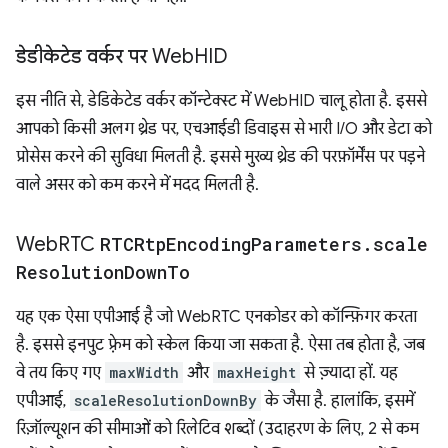
डेडीकेटेड वर्कर पर Web
HID
इस नीति से, डेडिकेटेड वर्कर कॉन्टेक्स्ट में WebHID चालू होता है. इससे
आपको किसी अलग थ्रेड पर, एचआईडी डिवाइस से भारी I/O और डेटा को
प्रोसेस करने की सुविधा मिलती है. इससे मुख्य थ्रेड की परफ़ॉर्मेंस पर पड़ने
वाले असर को कम करने में मदद मिलती है.
Web
RTC
RTCRtp
Encoding
Parameters
.
scale
Resolution
Down
To
यह एक ऐसा एपीआई है जो WebRTC एनकोडर को कॉन्फ़िगर करता
है. इससे इनपुट फ़्रेम को स्केल किया जा सकता है. ऐसा तब होता है, जब
वे तय किए गए
maxWidth
और
maxHeight
से ज़्यादा हों. यह
एपीआई,
scaleResolutionDownBy
के जैसा है. हालांकि, इसमें
रिज़ॉल्यूशन की सीमाओं को रिलेटिव शब्दों (उदाहरण के लिए, 2 से कम