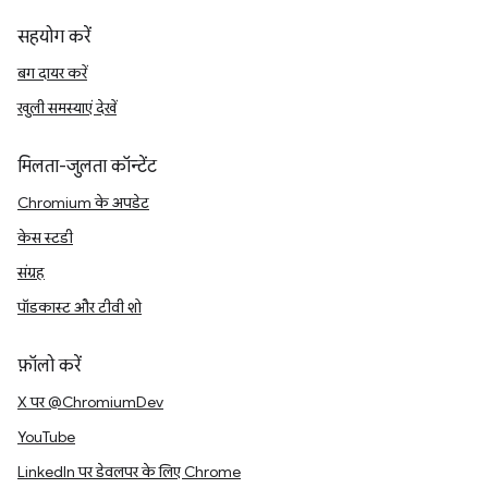
सहयोग करें
बग दायर करें
खुली समस्याएं देखें
मिलता-जुलता कॉन्टेंट
Chromium के अपडेट
केस स्टडी
संग्रह
पॉडकास्ट और टीवी शो
फ़ॉलो करें
X पर @ChromiumDev
YouTube
LinkedIn पर डेवलपर के लिए Chrome