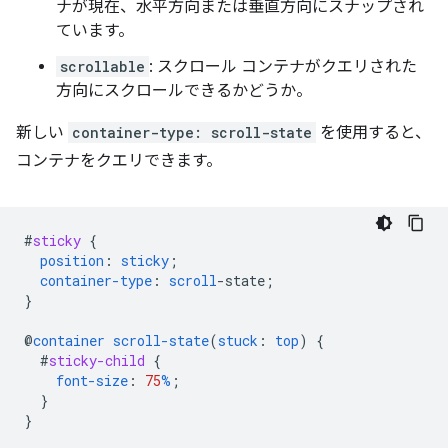
ナが現在、水平方向または垂直方向にスナップされ
ています。
scrollable
: スクロール コンテナがクエリされた
方向にスクロールできるかどうか。
新しい
container-type: scroll-state
を使用すると、
コンテナをクエリできます。
#
sticky
{
position
:
sticky
;
container-type
:
scroll
-
state
;
}
@
container
scroll-state
(
stuck
:
top
)
{
#
sticky-child
{
font-size
:
75
%
;
}
}