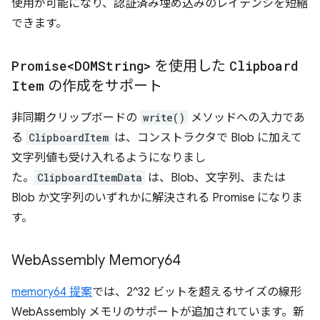
使用が可能になり、認証済み埋め込みのレイテンシを短縮
できます。
Promise<DOMString>
を使用した
Clipboard
Item
の作成をサポート
非同期クリップボードの
write()
メソッドへの入力であ
る
ClipboardItem
は、コンストラクタで Blob に加えて
文字列値も受け入れるようになりまし
た。
ClipboardItemData
は、Blob、文字列、または
Blob か文字列のいずれかに解決される Promise になりま
す。
Web
Assembly Memory64
memory64 提案
では、2^32 ビットを超えるサイズの線形
WebAssembly メモリのサポートが追加されています。新