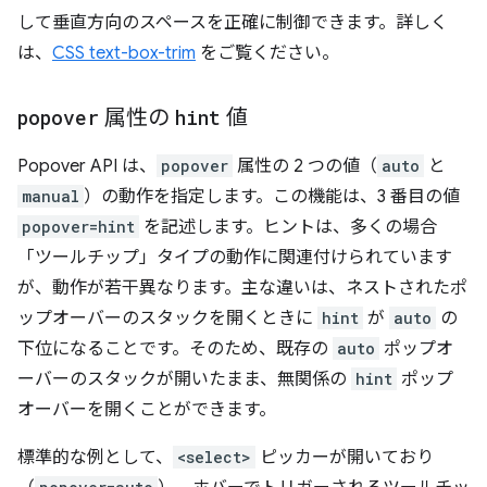
して垂直方向のスペースを正確に制御できます。詳しく
は、
CSS text-box-trim
をご覧ください。
popover
属性の
hint
値
Popover API は、
popover
属性の 2 つの値（
auto
と
manual
）の動作を指定します。この機能は、3 番目の値
popover=hint
を記述します。ヒントは、多くの場合
「ツールチップ」タイプの動作に関連付けられています
が、動作が若干異なります。主な違いは、ネストされたポ
ップオーバーのスタックを開くときに
hint
が
auto
の
下位になることです。そのため、既存の
auto
ポップオ
ーバーのスタックが開いたまま、無関係の
hint
ポップ
オーバーを開くことができます。
標準的な例として、
<select>
ピッカーが開いており