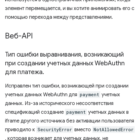
элемент перемещается, и вы хотите анимировать его с
помощью перехода между представлениями.
Веб-API
Тип ошибки выравнивания
,
возникающий
при создании учетных данных Web
Authn
для платежа
.
Исправлен тип ошибки, возникающей при создании
учетных данных WebAuthn для
payment
учетных
данных. Из-за исторического несоответствия
спецификаций создание
payment
учетных данных в
iframe другого источника без активации пользователя
приводило к
SecurityError
вместо
NotAllowedError
, которая возникает для учетных данных, не