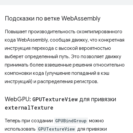
Подсказки по ветке Web
Assembly
Повышает производительность скомпилированного
кода WebAssembly, сообщая движку, что конкретная
инструкция перехода с высокой вероятностью
выберет определенный путь. Это позволяет движку
принимать более взвешенные решения относительно
компоновки кода (улучшение попаданий в кэш
инструкций) и распределения регистров.
Web
GPU:
GPUTexture
View
для привязки
external
Texture
Теперь при создании
GPUBindGroup
можно
использовать
GPUTextureView
для привязки