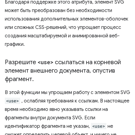
Благодаря поддержке этого атрибута, элемент SVG
может быть преобразован без необходимости
использования дополнительных элементов-оболочек
или сложных CSS-решений, что упрощает процесс
создания масштабируемой и анимированной веб-
графики.
Разрешите
<use>
ссылаться на корневой
элемент внешнего документа
,
опустив
фрагмент
.
В этой функции мы упрощаем работу с элементом SVG
<use>
, ослабляя требования к ссылкам. В настоящее
время необходимо явно указывать ссылки на
фрагменты внутри документа SVG. Если
идентификатор фрагмента не указан,
<use>
не
сможет определить целевой объект, и ничего не