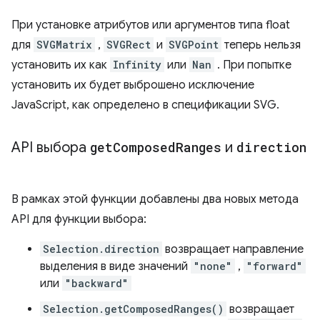
При установке атрибутов или аргументов типа float
для
SVGMatrix
,
SVGRect
и
SVGPoint
теперь нельзя
установить их как
Infinity
или
Nan
. При попытке
установить их будет выброшено исключение
JavaScript, как определено в спецификации SVG.
API выбора
get
Composed
Ranges
и
direction
В рамках этой функции добавлены два новых метода
API для функции выбора:
Selection.direction
возвращает направление
выделения в виде значений
"none"
,
"forward"
или
"backward"
Selection.getComposedRanges()
возвращает