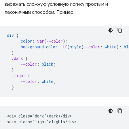
выражать сложную условную логику простым и
лаконичным способом. Пример:
div
{
color
:
var
(
--color
);
background-color
:
if
(
style
(
--color
:
white
)
:
bl
}
.
dark
{
--color
:
black
;
}
.
light
{
--color
:
white
;
}
<div class="dark">dark</div>
