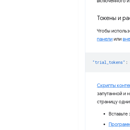
включенного и
Токены и р
Чтобы использ
панели
или
вн
"trial_tokens"
:
Скрипты конте
запутанной и 
страницу одни
Вставьте
Програм