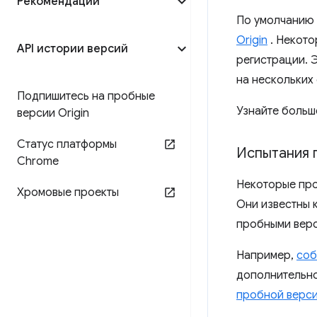
Рекомендации
По умолчанию 
Origin
. Некот
API истории версий
регистрации. 
на нескольких 
Подпишитесь на пробные
Узнайте больш
версии Origin
Статус платформы
Испытания 
Chrome
Некоторые про
Хромовые проекты
Они известны 
пробными верси
Например,
соб
дополнительно
пробной верси