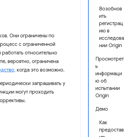
Возобнов
ить
регистрац
ию в
ков. Они ограничены по
исследова
процесс с ограниченной
нии Origin
ы работать относительно
Просмотрет
пе, вероятно, ограничена
ь
одство,
когда это возможно.
информаци
ю об
периодически запрашивать у
испытании
ункции могут проходить
Origin
коррективы.
Демо
Как
предостав