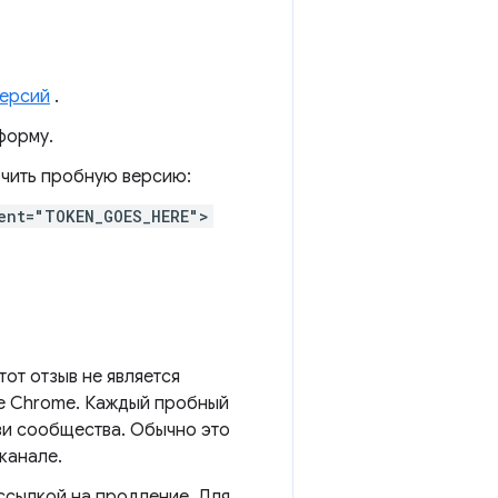
версий
.
форму.
ючить пробную версию:
ent="TOKEN_GOES_HERE">
тот отзыв не является
де Chrome. Каждый пробный
зи сообщества. Обычно это
канале.
 ссылкой на продление. Для