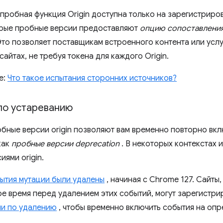
пробная функция Origin доступна только на зарегистрир
орые пробные версии предоставляют
опцию сопоставления
Это позволяет поставщикам встроенного контента или усл
сайтах, не требуя токена для каждого Origin.
е:
Что такое испытания сторонних источников?
по устареванию
бные версии origin позволяют вам временно повторно вк
как
пробные версии deprecation
. В некоторых контекстах 
ями origin.
ытия мутации были удалены
, начиная с Chrome 127. Сайты
е время перед удалением этих событий, могут зарегистри
и по удалению
, чтобы временно включить события на опр