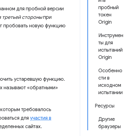
ить
пробный
ованном для пробной версии
токен
 третьей стороны
при
Origin
уг пробовать новую функцию
Инструмен
ты для
испытаний
Origin
Особенно
сти в
лючить устаревшую функцию.
исходном
их называют «обратными»
испытании
Ресурсы
, которым требовалось
роваться для
участия в
Другие
еделенных сайтах.
браузеры