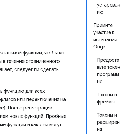
устареван
ию
Примите
участие в
испытании
Origin
ентальной функции, чтобы вы
Предоста
м в течение ограниченного
вьте токен
шает, следует ли сделать
программ
но
ть функцию для всех
Токены и
 флагов или переключения на
фреймы
е). После регистрации
Токены и
нием новых функций. Пробные
расширен
е функции и как они могут
ия