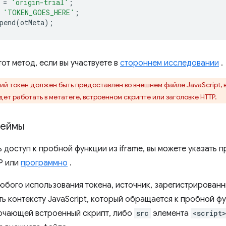
=
'origin-trial'
;
'TOKEN_GOES_HERE'
;
pend
(
otMeta
);
от метод, если вы участвуете в
стороннем исследовании
.
ий токен должен быть предоставлен во внешнем файле JavaScript,
ет работать в метатеге, встроенном скрипте или заголовке HTTP.
реймы
 доступ к пробной функции из iframe, вы можете указать п
P или
программно
.
любого использования токена, источник, зарегистрированн
ть контексту JavaScript, который обращается к пробной ф
ючающей встроенный скрипт, либо
src
элемента
<script