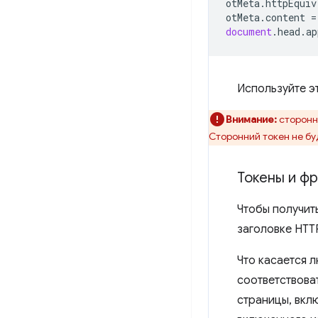
otMeta
.
httpEquiv
otMeta
.
content
=
document
.
head
.
ap
Используйте эт
Внимание:
сторонн
Сторонний токен не буд
Токены и ф
Чтобы получить
заголовке HTT
Что касается 
соответствова
страницы, вкл