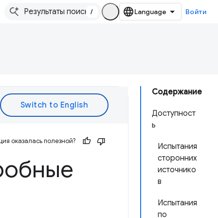
/
Войти
Содержание
Доступност
ь
ия оказалась полезной?
Испытания
сторонних
робные
источнико
в
Испытания
по