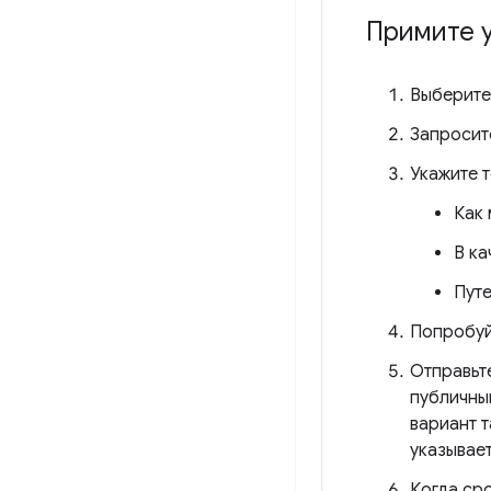
Примите у
Выберите
Запросит
Укажите 
Как 
В ка
Пут
Попробуй
Отправьте
публичны
вариант 
указывае
Когда сро