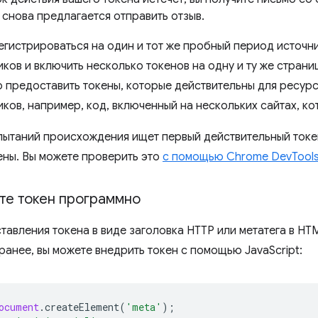
 снова предлагается отправить отзыв.
егистрироваться на один и тот же пробный период источни
ков и включить несколько токенов на одну и ту же страни
о предоставить токены, которые действительны для ресур
ков, например, код, включенный на нескольких сайтах, ко
ытаний происхождения ищет первый действительный токен
ены. Вы можете проверить это
с помощью Chrome DevTool
те токен программно
тавления токена в виде заголовка HTTP или метатега в HT
ранее, вы можете внедрить токен с помощью JavaScript:
ocument
.
createElement
(
'meta'
);