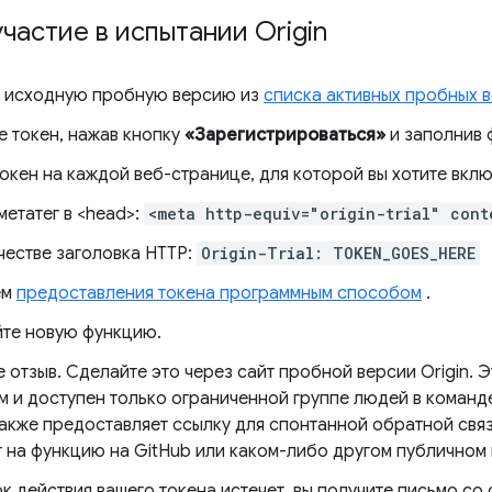
частие в испытании Origin
 исходную пробную версию из
списка активных пробных 
е токен, нажав кнопку
«Зарегистрироваться»
и заполнив 
токен на каждой веб-странице, для которой вы хотите вкл
метатег в <head>:
<meta http-equiv="origin-trial" cont
честве заголовка HTTP:
Origin-Trial: TOKEN_GOES_HERE
ем
предоставления токена программным способом
.
те новую функцию.
 отзыв. Сделайте это через сайт пробной версии Origin. Э
м и доступен только ограниченной группе людей в коман
также предоставляет ссылку для спонтанной обратной свя
т на функцию на GitHub или каком-либо другом публичном 
к действия вашего токена истечет, вы получите письмо со