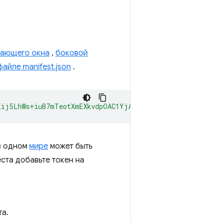
вающего окна
,
боковой
файле manifest.json
.
Iij5LhWs+iuB7mTeotXmEXkvdpOAC1YjAgAAAG97Im9yaWdpbiI6ImN
в одном
мире
может быть
ста добавьте токен на
та.