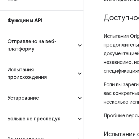
Доступно
Функции и API
Испытания Ori
Отправлено на веб-
продолжительн
платформу
документацией
независимо, и
Испытания
спецификациям
происхождения
Если вы зарег
вас конкретны
Устаревание
несколько испы
Пробные верси
Больше не преследуя
Испытания 