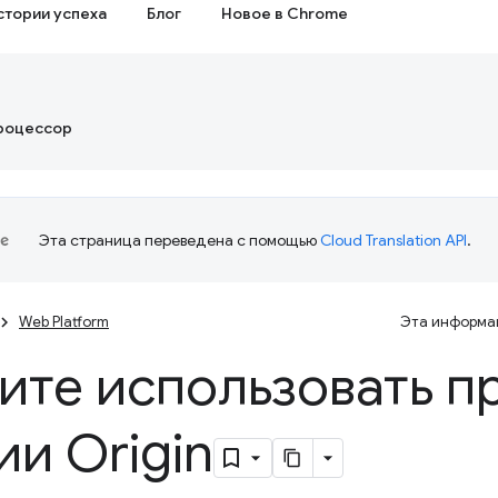
стории успеха
Блог
Новое в Chrome
роцессор
Эта страница переведена с помощью
Cloud Translation API
.
Web Platform
Эта информац
ите использовать п
ии Origin