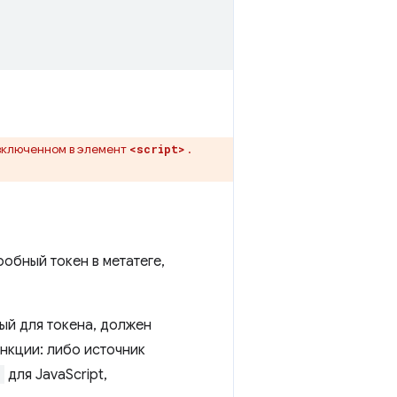
 включенном в элемент
.
<script>
робный токен в метатеге,
ый для токена, должен
ункции: либо источник
>
для JavaScript,