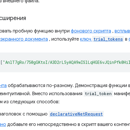
з внешнего файла.
асширения
овать пробную функцию внутри
фонового скрипта
,
всплы
еэкранного документа
, используйте
ключ
trial_tokens
в
[
"AnlT7gRo/750gGKtoI/A3D2rL5yAQA9wISlLqHGE6vJQinPfk0Hi
нта
обрабатываются по-разному. Демонстрация функции 
неинтуитивной. Вместо использования
trial_token
манифе
м из следующих способов:
 заголовок с помощью
declarativeNetRequest
мно
добавьте его непосредственно в скрипт вашего контен