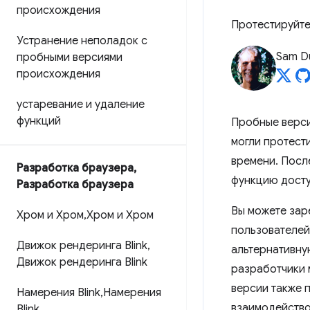
происхождения
Протестируйте
Устранение неполадок с
Sam D
пробными версиями
происхождения
устаревание и удаление
функций
Пробные верси
могли протест
времени. Посл
Разработка браузера
,
функцию досту
Разработка браузера
Вы можете зар
Хром и Хром
,
Хром и Хром
пользователей
Движок рендеринга Blink
,
альтернативну
Движок рендеринга Blink
разработчики 
версии также 
Намерения Blink
,
Намерения
взаимодейство
Blink