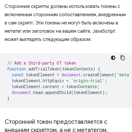
Сторонние скрипты должны использовать токены с
включенным сторонним сопоставлением, внедренным
в сам скрипт. Эти токены не могут быть включены в
метатег или заголовок на вашем сайте. JavaScript
может выглядеть следующим образом:
// Add a third-party OT token
function
addTrialToken
(
tokenContents
)
{
const
tokenElement
=
document
.
createElement
(
'meta'
tokenElement
.
httpEquiv
=
'origin-trial'
;
tokenElement
.
content
=
tokenContents
;
document
.
head
.
appendChild
(
tokenElement
);
}
Сторонний токен предоставляется с
внешним скриптом
,
а не с метатегом
,