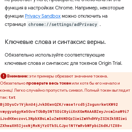
функция в настройках Chrome. Например, некоторые
функции
Privacy Sandbox
можно отключить на
странице
chrome://settings/adPrivacy
.
Ключевые слова и синтаксис верны
.
Обязательно используйте соответствующие
ключевые слова и синтаксис для токенов Origin Trial.
Внимание:
эти примеры обрезают значение токена.
Обязательно
проверьте весь токен
или хотя бы его начало и
конец! Легко случайно пропустить символ. Полный токен выглядит
так:
txt
Bj3DysCv1VjknU4jJvkDEwnQZK/vmse1rcd5jZogunrkwtKW92
vmygya6gyKe5GveTObBy3NT5DiC8yiiXnXGwMAAABZeyJvcmlnaW9i7
iJodHXwczovL3NpbXBsLmluZm86NDQzIiwiZmVhdHVyZSI6Ik5BIiwi
ZXhwaXH5IjoxNjMxNjYzOTk5LCJpc1N1YmRvbWFpbiI6dHJ1ZX0=