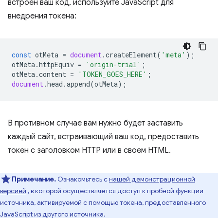
встроен ваш код, используйте JavaScript для
внедрения токена:
const
otMeta
=
document
.
createElement
(
'meta'
);
otMeta
.
httpEquiv
=
'origin-trial'
;
otMeta
.
content
=
'TOKEN_GOES_HERE'
;
document
.
head
.
append
(
otMeta
);
В противном случае вам нужно будет заставить
каждый сайт, встраивающий ваш код, предоставить
токен с заголовком HTTP или в своем HTML.
Примечание.
Ознакомьтесь с
нашей демонстрационной
версией
, в которой осуществляется доступ к пробной функции
источника, активируемой с помощью токена, предоставленного
JavaScript из другого источника.