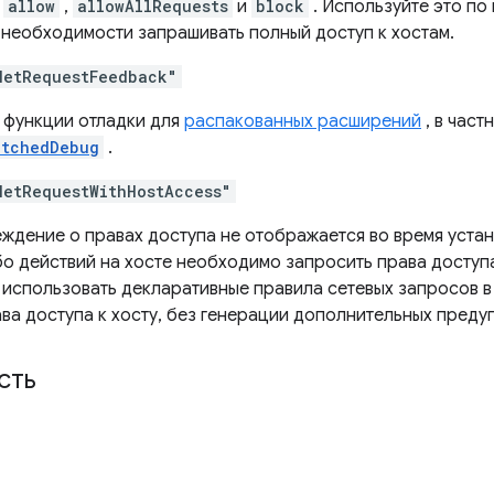
м
allow
,
allowAllRequests
и
block
. Используйте это по
 необходимости запрашивать полный доступ к хостам.
NetRequestFeedback"
 функции отладки для
распакованных расширений
, в част
atchedDebug
.
NetRequestWithHostAccess"
ждение о правах доступа не отображается во время устан
о действий на хосте необходимо запросить права доступа 
е использовать декларативные правила сетевых запросов 
ава доступа к хосту, без генерации дополнительных пред
сть