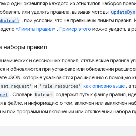
лько один экземпляр каждого из этих типов наборов прав
обавлять или удалять правила, вызывая методы
updateDyn
nRules()
, при условии, что не превышены лимиты правил
разделе
«Лимиты правил»
.
Пример этого
можно увидеть в 
е наборы правил
динамических и сессионных правил, статические правила у
ся и обновляются при установке или обновлении расширен
ате JSON, которые указываются расширению с помощью 
_net_request"
и
"rule_resources"
как описано выше
, а 
set
. Словарь
Ruleset
содержит путь к файлу правил, ид
 в файле, и информацию о том, включен или выключен на
ны при программном включении или отключении набора п