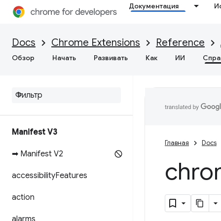
Документация
И
Docs
Chrome Extensions
Reference
Обзор
Начать
Развивать
Как
ИИ
Спра
Manifest V3
Главная
Docs
➡ Manifest V2
chro
accessibility
Features
action
alarms