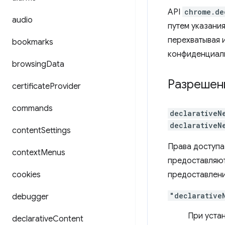
API
chrome.de
audio
путем указани
перехватывая 
bookmarks
конфиденциал
browsing
Data
Разрешен
certificate
Provider
commands
declarativeN
declarativeN
content
Settings
Права доступа
context
Menus
предоставляют
cookies
предоставлени
"declarative
debugger
При уста
declarative
Content