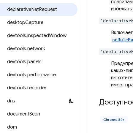
правила
избежать
declarative
Net
Request
"declarative
desktop
Capture
Включает
devtools
.
inspected
Window
onRuleM
devtools
.
network
"declarative
devtools
.
panels
Предупре
каких-либ
devtools
.
performance
вы хотит
имеет пр
devtools
.
recorder
Доступно
dns
document
Scan
Chrome 84+
dom