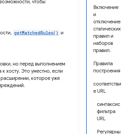
 возможности, чтобы
Включение
и
отключение
статических
ности,
getMatchedRules()
и
правил и
наборов
правил.
Правила
овки, но перед выполнением
построения
к хосту. Это уместно, если
в расширении, которое уже
соответстви
упреждений.
е URL
синтаксис
фильтра
URL
Регулярны