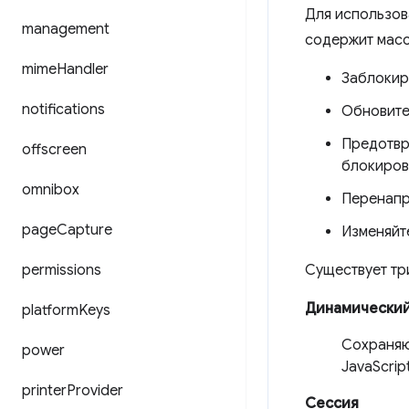
Для использов
management
содержит масс
mime
Handler
Заблокир
notifications
Обновите 
Предотвр
offscreen
блокиров
omnibox
Перенапр
page
Capture
Изменяйте
permissions
Существует тр
Динамически
platform
Keys
Сохраняю
power
JavaScrip
printer
Provider
Сессия