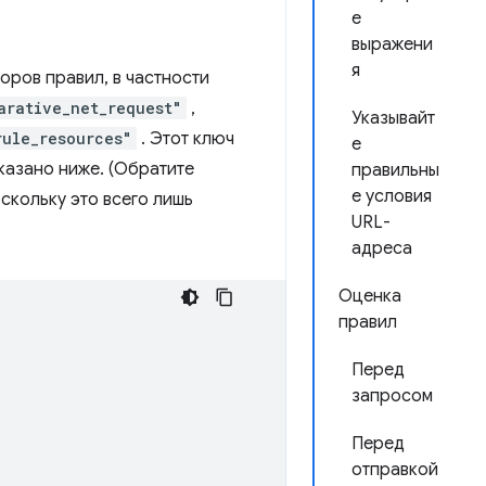
е
выражени
я
оров правил, в частности
arative_net_request"
,
Указывайт
rule_resources"
. Этот ключ
е
оказано ниже. (Обратите
правильны
е условия
оскольку это всего лишь
URL-
адреса
Оценка
правил
Перед
запросом
Перед
отправкой