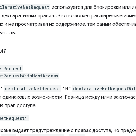
clarativeNetRequest
используется для блокировки или и
я декларативных правил. Это позволяет расширениям измен
их и не просматривая их содержимое, тем самым обеспеч
ьность.
ия
etRequest
etRequestWithHostAccess
 "
declarativeNetRequest
" и "
declarativeNetRequestWi
 одинаковые возможности. Разница между ними заключает
я прав доступа.
NetRequest"
новке выдает предупреждение о правах доступа, но предос