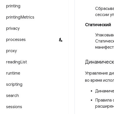
printing
Сбрасыва
сессии у
printing
Metrics
Статический
privacy
Упаковыв
processes
Статичес
манифест
proxy
Динамическ
reading
List
runtime
Управление ди
во время испо
scripting
Динамиче
search
Правила 
расширен
sessions