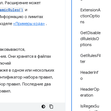
ил. Расширение может
amicRules()
и
ExtensionA
ctionOptio
. Информацию о лимитах
ns
разделе
«Примеры кода»
.
GetDisable
dRuleIdsO
ptions
паковываются,
GetRulesFil
ия. Они хранятся в файлах
ter
ключей
также в одном или нескольких
HeaderInf
ентификатор набора правил,
o
бор правил. Последние два
HeaderOp
равил.
eration
IsRegexSu