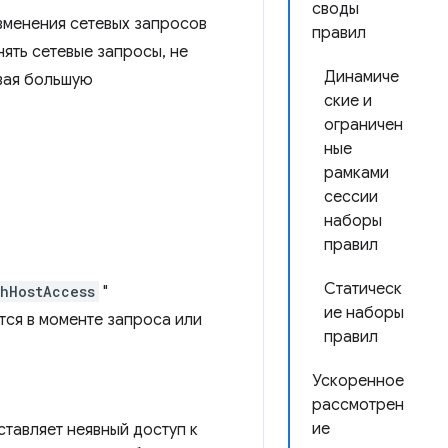
своды
зменения сетевых запросов
правил
ять сетевые запросы, не
Динамиче
ивая большую
ские и
ограничен
ные
рамками
сессии
наборы
правил
Статическ
thHostAccess
"
ие наборы
ся в моменте запроса или
правил
Ускоренное
рассмотрен
ие
тавляет неявный доступ к