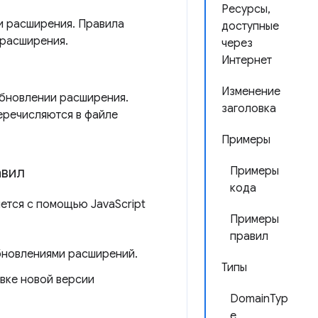
Ресурсы,
и расширения. Правила
доступные
 расширения.
через
Интернет
Изменение
обновлении расширения.
заголовка
перечисляются в файле
Примеры
авил
Примеры
кода
ется с помощью JavaScript
Примеры
правил
бновлениями расширений.
Типы
вке новой версии
DomainTyp
e