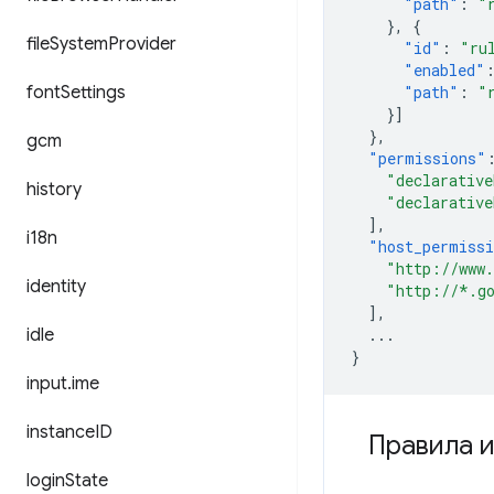
"path"
:
"
},
{
file
System
Provider
"id"
:
"ru
"enabled"
font
Settings
"path"
:
"
}]
},
gcm
"permissions"
"declarative
history
"declarative
],
i18n
"host_permiss
"http://www
identity
"http://*.g
],
idle
...
}
input
.
ime
instance
ID
Правила и
login
State