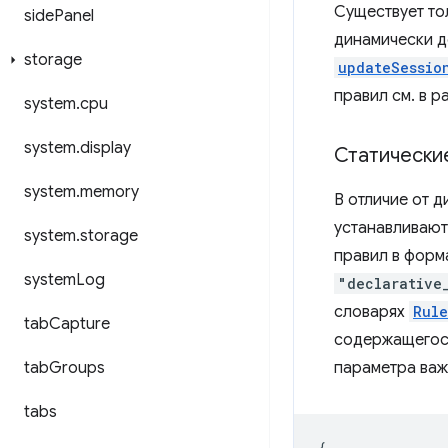
Существует то
side
Panel
динамически д
storage
updateSessio
правил см. в 
system
.
cpu
system
.
display
Статически
system
.
memory
В отличие от 
устанавливают
system
.
storage
правил в форм
system
Log
"declarative
словарях
Rule
tab
Capture
содержащегося
tab
Groups
параметра важ
tabs
{