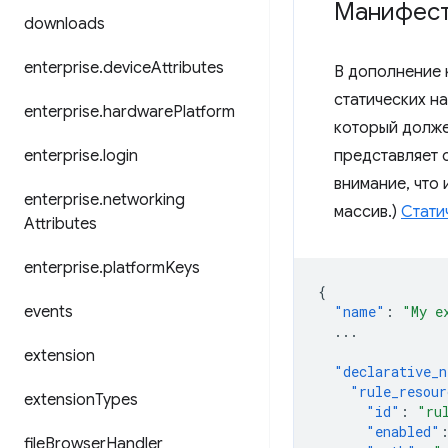
Манифес
downloads
enterprise
.
device
Attributes
В дополнение 
статических н
enterprise
.
hardware
Platform
который долже
enterprise
.
login
представляет 
внимание, что 
enterprise
.
networking
массив.)
Стати
Attributes
enterprise
.
platform
Keys
{
events
"name"
:
"My e
...
extension
"declarative_n
"rule_resour
extension
Types
"id"
:
"ru
"enabled"
file
Browser
Handler