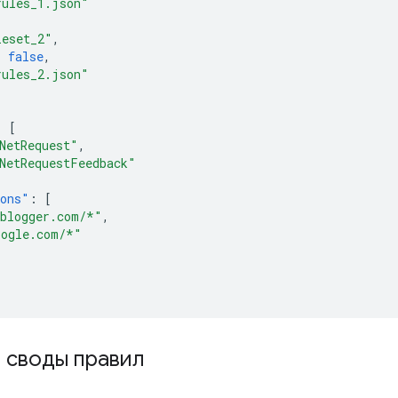
rules_1.json"
leset_2"
,
:
false
,
rules_2.json"
:
[
NetRequest"
,
NetRequestFeedback"
ions"
:
[
.blogger.com/*"
,
oogle.com/*"
 своды правил