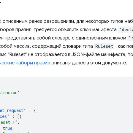
т
к описанным ранее разрешениям, для некоторых типов наб
аборов правил, требуется объявить ключ манифеста
"decl
н представлять собой словарь с единственным ключом
"
собой массив, содержащий словари типа
Ruleset
, как п
имя "Ruleset" не отображается в JSON-файле манифеста, п
ческие наборы правил
описаны далее в этом документе.
xtension"
,
et_request"
:
{
ces"
:
[{
leset_1"
,
:
true
,