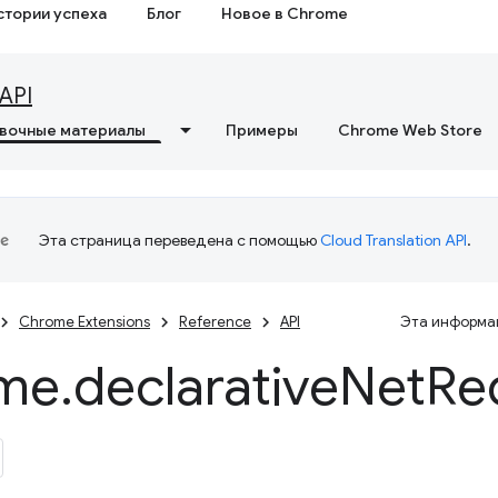
стории успеха
Блог
Новое в Chrome
API
вочные материалы
Примеры
Chrome Web Store
Эта страница переведена с помощью
Cloud Translation API
.
Chrome Extensions
Reference
API
Эта информац
me
.
declarative
Net
Re