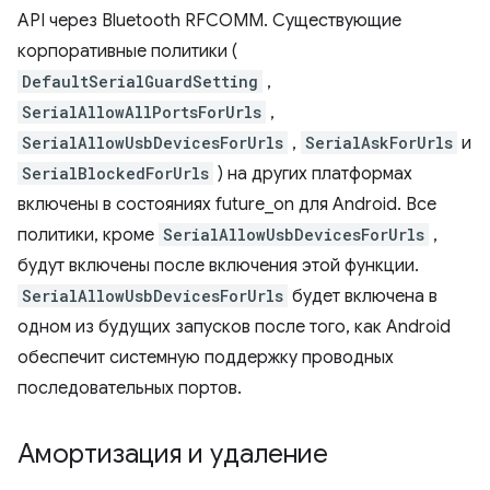
API через Bluetooth RFCOMM. Существующие
корпоративные политики (
DefaultSerialGuardSetting
,
SerialAllowAllPortsForUrls
,
SerialAllowUsbDevicesForUrls
,
SerialAskForUrls
и
SerialBlockedForUrls
) на других платформах
включены в состояниях future_on для Android. Все
политики, кроме
SerialAllowUsbDevicesForUrls
,
будут включены после включения этой функции.
SerialAllowUsbDevicesForUrls
будет включена в
одном из будущих запусков после того, как Android
обеспечит системную поддержку проводных
последовательных портов.
Амортизация и удаление