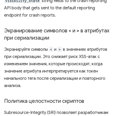
visibility_state
string fields to the crash reporting
API body that gets sent to the default reporting
endpoint for crash reports.
Экранирование символов
<
и
>
в атрибутах
при сериализации
Экранируйте символы
<
и
>
в значениях атрибутов
при сериализации. Это снижает риск XSS-атак с
изменением значения, которые происходят, когда
значение атрибута интерпретируется как токен
начального тега после сериализации и повторного
анализа.
Политика целостности скриптов
Subresource-Integrity (SRI) позволяет разработчикам