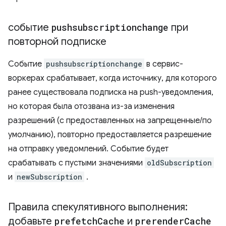
событие
pushsubscriptionchange
при
повторной подписке
Событие
pushsubscriptionchange
в сервис-
воркерах срабатывает, когда источнику, для которого
ранее существовала подписка на push-уведомления,
но которая была отозвана из-за изменения
разрешений (с предоставленных на запрещенные/по
умолчанию), повторно предоставляется разрешение
на отправку уведомлений. Событие будет
срабатывать с пустыми значениями
oldSubscription
и
newSubscription
.
Правила спекулятивного выполнения:
добавьте
prefetch
Cache
и
prerender
Cache