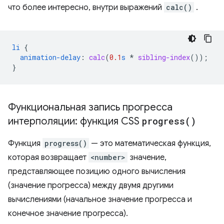
что более интересно, внутри выражений
calc()
.
li
{
animation-delay
:
calc
(
0.1
s
*
sibling-index
());
}
Функциональная запись прогресса
интерполяции: функция CSS
progress(
)
Функция
progress()
— это математическая функция,
которая возвращает
<number>
значение,
представляющее позицию одного вычисления
(значение прогресса) между двумя другими
вычислениями (начальное значение прогресса и
конечное значение прогресса).