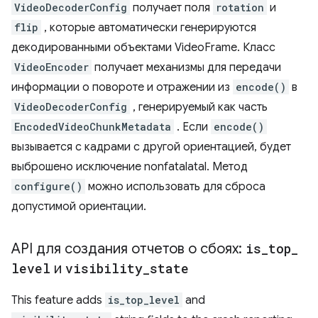
VideoDecoderConfig
получает поля
rotation
и
flip
, которые автоматически генерируются
декодированными объектами VideoFrame. Класс
VideoEncoder
получает механизмы для передачи
информации о повороте и отражении из
encode()
в
VideoDecoderConfig
, генерируемый как часть
EncodedVideoChunkMetadata
. Если
encode()
вызывается с кадрами с другой ориентацией, будет
выброшено исключение nonfatalatal. Метод
configure()
можно использовать для сброса
допустимой ориентации.
API для создания отчетов о сбоях:
is
_
top
_
level
и
visibility
_
state
This feature adds
is_top_level
and