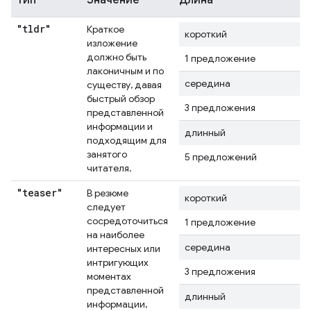
Тип
Значение
Длина
"tldr"
Краткое
короткий
изложение
должно быть
1 предложение
лаконичным и по
середина
существу, давая
быстрый обзор
3 предложения
представленной
информации и
длинный
подходящим для
занятого
5 предложений
читателя.
"teaser"
В резюме
короткий
следует
сосредоточиться
1 предложение
на наиболее
середина
интересных или
интригующих
3 предложения
моментах
представленной
длинный
информации,