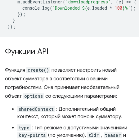
m
.
addEventListener
(
'downloadprogress'
,
(
e
)
=
>
{
console
.
log
(
`Downloaded 
${
e
.
loaded
*
100
}
%`
);
});
}
});
Функции API
Функция
create()
позволяет настроить новый
объект сумматора в соответствии с вашими
потребностями. Она принимает необязательный
объект
options
со следующими параметрами:
sharedContext
: Дополнительный общий
контекст, который может помочь сумматору.
type
: Тип резюме с допустимыми значениями
key-points
(по умолчанию),
tldr
,
teaser
и