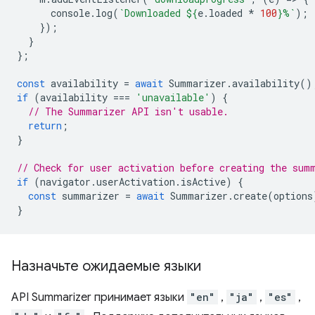
console
.
log
(
`Downloaded 
${
e
.
loaded
*
100
}
%`
);
});
}
};
const
availability
=
await
Summarizer
.
availability
()
if
(
availability
===
'unavailable'
)
{
// The Summarizer API isn't usable.
return
;
}
// Check for user activation before creating the sum
if
(
navigator
.
userActivation
.
isActive
)
{
const
summarizer
=
await
Summarizer
.
create
(
options
}
Назначьте ожидаемые языки
API Summarizer принимает языки
"en"
,
"ja"
,
"es"
,