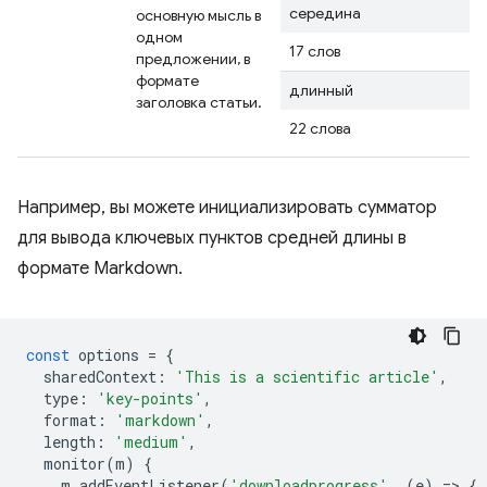
середина
основную мысль в
одном
17 слов
предложении, в
формате
длинный
заголовка статьи.
22 слова
Например, вы можете инициализировать сумматор
для вывода ключевых пунктов средней длины в
формате Markdown.
const
options
=
{
sharedContext
:
'This is a scientific article'
,
type
:
'key-points'
,
format
:
'markdown'
,
length
:
'medium'
,
monitor
(
m
)
{
m
.
addEventListener
(
'downloadprogress'
,
(
e
)
=
>
{