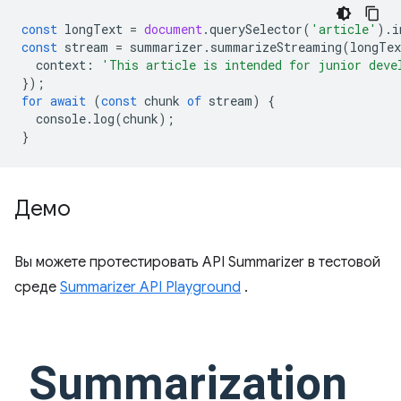
const
longText
=
document
.
querySelector
(
'article'
).
i
const
stream
=
summarizer
.
summarizeStreaming
(
longTex
context
:
'This article is intended for junior deve
});
for
await
(
const
chunk
of
stream
)
{
console
.
log
(
chunk
);
}
Демо
Вы можете протестировать API Summarizer в тестовой
среде
Summarizer API Playground
.