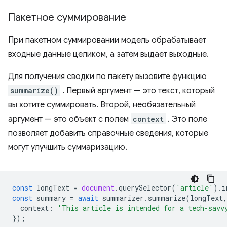
Пакетное суммирование
При пакетном суммировании модель обрабатывает
входные данные целиком, а затем выдает выходные.
Для получения сводки по пакету вызовите функцию
summarize()
. Первый аргумент — это текст, который
вы хотите суммировать. Второй, необязательный
аргумент — это объект с полем
context
. Это поле
позволяет добавить справочные сведения, которые
могут улучшить суммаризацию.
const
longText
=
document
.
querySelector
(
'article'
).
i
const
summary
=
await
summarizer
.
summarize
(
longText
,
context
:
'This article is intended for a tech-savv
});