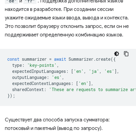
"de"
и
"fr"
. Поддержка дополнительных языков
находится в разработке. При создании сессии
укажите ожидаемые языки ввода, вывода и контекста.
Это позволит браузеру отклонить запрос, если он не
поддерживает определенную комбинацию языков.
const
summarizer
=
await
Summarizer
.
create
({
type
:
'key-points'
,
expectedInputLanguages
:
[
'en'
,
'ja'
,
'es'
],
outputLanguage
:
'es'
,
expectedContextLanguages
:
[
'en'
],
sharedContext
:
'These are requests to summarize ar
});
Существует два способа запуска сумматора:
потоковый и пакетный (вывод по запросу).