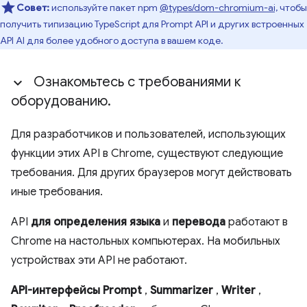
Совет:
используйте пакет npm
@types/dom-chromium-ai,
чтобы
получить типизацию TypeScript для Prompt API и других встроенных
API AI для более удобного доступа в вашем коде.
Ознакомьтесь с требованиями к
оборудованию
.
Для разработчиков и пользователей, использующих
функции этих API в Chrome, существуют следующие
требования. Для других браузеров могут действовать
иные требования.
API
для определения языка
и
перевода
работают в
Chrome на настольных компьютерах. На мобильных
устройствах эти API не работают.
API-интерфейсы Prompt
,
Summarizer
,
Writer
,