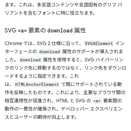
ます。これは、多言語コンテンツや言語固有のグリフ バ
リアントを含むフォントに特に役立ちます。
SVG
<a>
要素の
download
属性
Chrome では、SVG 2 仕様に沿って、
SVGAElement
イン
ターフェースの
download
属性のサポートが導入されま
した。
download
属性を使用すると、SVG ハイパーリン
クのリンク先に移動するのではなく、リンク先をダウンロ
ードするように指定できます。これ
は、
HTMLAnchorElement
で既にサポートされている動
作を反映したものです。これにより、主要なブラウザ間の
相互運用性が促進され、HTML と SVG の
<a>
要素間の
動作の一貫性が確保され、デベロッパー エクスペリエン
スとユーザーの期待が向上します。