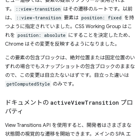
ビュー遷移では、要素の疑似サブツリーが使用されま
す。
::view-transition
はその遷移のルートです。以前
は、
::view-transition
要素は
position: fixed
を持
つように指定されていました。CSS Working Group はこ
れを
position: absolute
にすることを決定したため、
Chrome はその変更を反映するようになりました。
この要素の包含ブロックは、絶対位置または固定位置のい
ずれの場合でもスナップショットの包含ブロックのままな
ので、この変更は目立たないはずです。目立った違いは
getComputedStyle
のみです。
ドキュメントの
active
View
Transition
プロ
パティ
View Transitions API を使用すると、開発者はさまざまな
状態間の視覚的な遷移を開始できます。メインの SPA エ