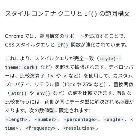
スタイル コンテナ クエリと
if(
)
の範囲構文
Chrome では、範囲構文のサポートを追加することで、
CSS スタイルクエリと
if()
関数が強化されています。
これにより、スタイルクエリが完全一致（
style(--
theme: dark)
など）を超えて拡張されます。デベロッパ
ーは、比較演算子（
>
や
<
など）を使用して、カスタム
プロパティ、リテラル値（10px や 25% など）、置換関数
（
attr()
や
env()
など）の値を比較できます。有効な
比較を行うには、両側が同じデータ型に解決される必要が
あります。次の数値型に限定されます:
<length>
、
<number>
、
<percentage>
、
<angle>
、
<
time>
、
<frequency>
、
<resolution>
。