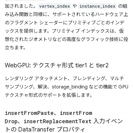
加されました。
vertex_index
や
instance_index
の組
み込み関数と同様に、サポートされているハードウェア上
のフラグメント シェーダーにプリミティブごとのインデ
ックスを提供します。プリミティブ インデックスは、仮
想化されたジオメトリなどの高度なグラフィック技術に役
立ちます。
Web
GPU: テクスチャ形式 tier1 と tier2
レンダリング アタッチメント、ブレンディング、マルチ
サンプリング、解決、storage_binding などの機能で GPU
テクスチャ形式のサポートを拡張します。
insert
From
Paste
、
insert
From
Drop
、
insert
Replacement
Text
入力イベン
トの Data
Transfer プロパティ