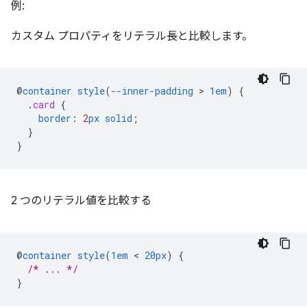
例:
カスタム プロパティをリテラル長と比較します。
@
container
style
(
--inner-padding
 > 
1em
)
{
.
card
{
border
:
2
px
solid
;
}
}
2 つのリテラル値を比較する
@
container
style
(
1em
 < 
20px
)
{
/* ... */
}