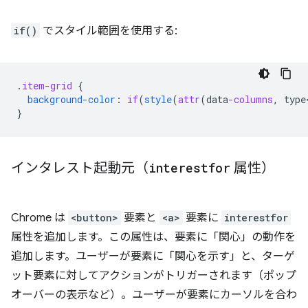
if()
でスタイル範囲を使用する:
.
item-grid
{
background-color
:
if
(
style
(
attr
(
data
-columns
,
type
}
インタレスト起動元（
interestfor
属性）
Chrome は
<button>
要素と
<a>
要素に
interestfor
属性を追加します。この属性は、要素に「関心」の動作を
追加します。ユーザーが要素に「関心を示す」と、ターゲ
ット要素に対してアクションがトリガーされます（ポップ
オーバーの表示など）。ユーザーが要素にカーソルを合わ