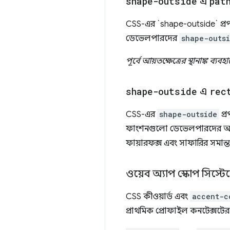
shape-outside
এ
pat
CSS-এর `shape-outside` প্রপ
ডেভেলপারদের
shape-outs
পূর্বে আয়তক্ষেত্রের স্থানাঙ্ক
shape-outside
এ
rec
CSS-এর
shape-outside
প্র
ফাংশনগুলো ডেভেলপারদের আয়তক্ষ
ফায়ারফক্স এবং সাফারির সমান্
ওয়েব অ্যাপ স্কোপ সিস্ট
CSS কীওয়ার্ড এবং
accent-c
প্রাথমিক প্রোফাইল কনটেক্সটের 