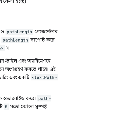
ে ফেলা হচ্ছে।
SVG
pathLength
প্রেজেন্টেশন
ো
pathLength
সাপোর্ট করে
e>
)।
ন স্টাইল এবং অ্যানিমেশনে
েশনে অংশগ্রহণ করতে পারে। এই
ন্ডারিং এবং একটি
<textPath>
িউটকে ওভাররাইড করে।
path-
টি
0
মতো কোনো সুস্পষ্ট