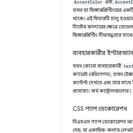
AccentColor
এবং
Accent
তখন তা ফিঙ্গারপ্রিন্টিংয়ের এ
থাকে। এই ফিচারটি চালু হওয়া
সিস্টেম কালারের ক্ষেত্রে ডেভে
ফিঙ্গারপ্রিন্টিং সীমাবদ্ধতার সাথে
ব্যবহারকারীর ইন্টারঅ্যা
যখন কোনো ব্যবহারকারী
tex
ক্যারেট নেভিগেশন), তখন টেক্সট
কন্টেন্ট দেখতে এবং তার সাথে ই
প্রযোজ্য। ফর্ম কন্ট্রোলগুলোর (
CSS গ্যাপ ডেকোরেশন
সিএসএস গ্যাপ ডেকোরেশন আপনা
দেয়, যা একাধিক-কলাম লে