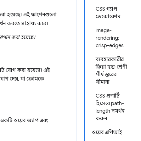
CSS গ্যাপ
করা হয়েছে। এই ফাংশনগুলো
ডেকোরেশন
্থন করতে সাহায্য করে।
image-
লনাগাদ করা হয়েছে।
rendering:
crisp-edges
ব্যবহারকারীর
ক্রিয়া ছদ্ম-শ্রেণী
্ট যোগ করা হয়েছে। এই
শীর্ষ স্তরের
ুযোগ দেয়, যা ক্রোমকে
সীমানা
CSS প্রপার্টি
হিসেবে path-
length সমর্থন
করুন
্র একটি ওয়েব অ্যাপ এবং
ওয়েব এপিআই