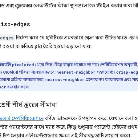
্রিড এবং ফ্লেক্সবক্স লেআউটের ফাঁকা স্থানগুলোকে স্টাইল করার জন্য ব
risp-edges
-edges
নির্দেশ করে যে ছবিটিকে এমনভাবে স্কেল করা উচিত যাতে এর কনট্রা
ণ হওয়া বা ছবিতে ব্লার তৈরি হওয়া এড়ানো যায়।
িক্যালি
থেকে ভিন্ন। কিন্তু বাস্তব প্রয়োগে তা নয়। স্পেসিফিকেশন অনুযায়ী
pixelated
েকোনো প্রক্রিয়া ব্যবহার করবে;
গ্রহণযোগ্য।
nearest-neighbor
crisp-ed
নো প্রক্রিয়া ব্যবহার করা;
গ্রহণযোগ্য। ফায়ারফক্স এবং সা
nearest-neighbor
ব্যবহার করে।
bor
্রেণী শীর্ষ স্তরের সীমানা
ভেল 4 স্পেসিফিকেশনে
বর্ণিত আচরণকে উপস্থাপন করে, যেখানে বলা হ
ের প্যারেন্টদের সাথে ম্যাচ করে, কিন্তু শুধুমাত্র প্যারেন্ট চেইনের প্রথ
ি টপ লেয়ার এলিমেন্টগুলোর ক্ষেত্রে এই সীমাবদ্ধতাটি প্রয়োগ করে।