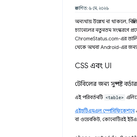
প্রকাশিত: ৬ মে, ২০২৬
অন্যথায় উল্লেখ না থাকলে, ন
চ্যানেলের নতুনতম সংস্করণে প্রয
ChromeStatus.com-এর তালিকা
থেকে অথবা Android-এর জন্য
CSS এবং UI
টেবিলের জন্য সুস্পষ্ট ব
এই পরিবর্তনটি
<table>
এলিমে
এইচটিএমএল স্পেসিফিকেশনে
এ
বা ওয়েবকিট, কোনোটিরই ইউএ