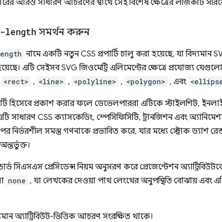
ের আরও সাধারণ আচরণের স্বার্থে সেই বিশেষ ক্ষেত্রের লজিকটি সরিয়
-length
সমর্থন করুন
length
নামে একটি নতুন CSS প্রপার্টি চালু করা হয়েছে, যা বিদ্যমান 
হয়েছে। এটি সেইসব SVG জিওমেট্রি এলিমেন্টের ক্ষেত্রে প্রযোজ্য যেগুল
,
<rect>
,
<line>
,
<polyline>
,
<polygon>
, এবং
<ellips
র্টি হিসেবে প্রকাশ করার ফলে ডেভেলপাররা এটিকে স্টাইলশিট, ইনলাই
ে এটি সাধারণ CSS ক্যাসকেডিং, স্পেসিফিসিটি, ট্রানজিশন এবং অ্যানিম
র উপর নির্ভরশীল সমস্ত গণনাকে প্রভাবিত করে, যার মধ্যে স্ট্রোক ড্যাশ রে
ন্তর্ভুক্ত।
্ডার্ড সিএসএস প্রেসিডেন্স নিয়ম অনুসরণ করে প্রেজেন্টেশন অ্যাট্রিব
লো
none
, যা লেখকের দেওয়া পাথ লেংথের অনুপস্থিতি বোঝায় এবং এ
দ্যমান অ্যাট্রিবিউট-ভিত্তিক আচরণ সংরক্ষিত থাকে।