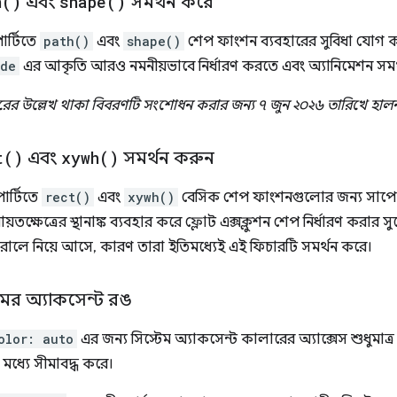
h(
)
এবং
shape(
)
সমর্থন করে
ার্টিতে
path()
এবং
shape()
শেপ ফাংশন ব্যবহারের সুবিধা যোগ 
ide
এর আকৃতি আরও নমনীয়ভাবে নির্ধারণ করতে এবং অ্যানিমেশন সমর
 ব্যবহারের উল্লেখ থাকা বিবরণটি সংশোধন করার জন্য ৭ জুন ২০২৬ তারিখে হা
t(
)
এবং
xywh(
)
সমর্থন করুন
পার্টিতে
rect()
এবং
xywh()
বেসিক শেপ ফাংশনগুলোর জন্য সাপোর
েত্রের স্থানাঙ্ক ব্যবহার করে ফ্লোট এক্সক্লুশন শেপ নির্ধারণ করার স
তরালে নিয়ে আসে, কারণ তারা ইতিমধ্যেই এই ফিচারটি সমর্থন করে।
েমের অ্যাকসেন্ট রঙ
olor: auto
এর জন্য সিস্টেম অ্যাকসেন্ট কালারের অ্যাক্সেস শুধুমাত
মধ্যে সীমাবদ্ধ করে।