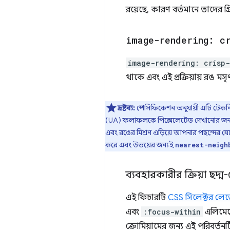
রয়েছে, কারণ বর্তমানে তাদের গ
image-rendering: c
image-rendering: crisp
থাকে এবং এই প্রক্রিয়ায় রঙ মসৃ
দ্রষ্টব্য:
স্পেসিফিকেশন অনুযায়ী এটি টেকন
(UA) ফলাফলকে পিক্সেলেটেড দেখানোর জন্য য
এবং রঙের মিশ্রণ এড়িয়ে আপনার পছন্দের যেকো
করে এবং উভয়ের জন্যই
nearest-neigh
ব্যবহারকারীর ক্রিয়া ছদ্ম-শ
এই ফিচারটি
CSS সিলেক্টর লে
এবং
:focus-within
এলিমেন্ট
ক্রোমিয়ামের জন্য এই পরিবর্তনট