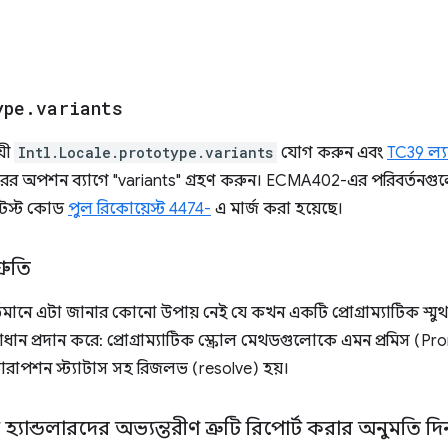
ype
.
variants
য়ী
Intl.Locale.prototype.variants
যোগ করুন এবং
TC39 ল্
ক্টরের অপশন ব্যাগে "variants" গ্রহণ করুন। ECMA402-এর পরিবর্তনগ
টেস্ট কোড
পুল রিকোয়েস্ট 4474-
এ মার্জ করা হয়েছে।
্রুতি
নে এটা জানার কোনো উপায় নেই যে কখন একটি প্রোগ্রাম্যাটিক স্মুথ-স্
ন প্রদান করে: প্রোগ্রাম্যাটিক স্ক্রোল মেথডগুলোকে এমন প্রমিস (Pro
ন্টারাপশন স্ট্যাটাস সহ রিজলভ (resolve) হয়।
হ্যান্ডলারদের অভ্যন্তরীণ ত্রুটি রিপোর্ট করার অনুমতি দি