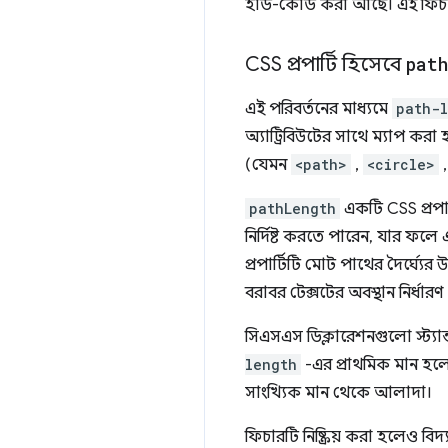
হার্ড-কোড করা আছে। এই ফিচার
CSS প্রপার্টি হিসেবে
path
এই পরিবর্তনের মাধ্যমে
path-
অ্যাট্রিবিউটের সাথে ম্যাপ করা 
(যেমন
<path>
,
<circle>
pathLength
একটি CSS প্রপা
নির্দিষ্ট করতে পারেন, যার ফল
প্রপার্টিটি মোট পাথের দৈর্ঘ্যে
বরাবর টেক্সটের অবস্থান নির্ধারণ অ
সিএসএস ডিক্লারেশনগুলো স্ট্যান
length
-এর প্রাথমিক মান হ
সাংখ্যিক মান থেকে আলাদা।
ফিচারটি নিষ্ক্রিয় করা হলেও বি