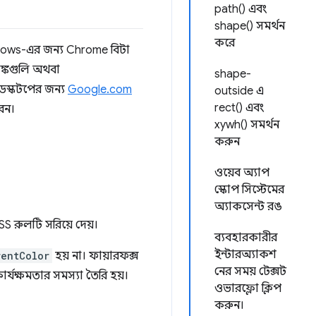
path() এবং
shape() সমর্থন
করে
indows-এর জন্য Chrome বিটা
িঙ্কগুলি অথবা
shape-
েস্কটপের জন্য
Google.com
outside এ
rect() এবং
েন।
xywh() সমর্থন
করুন
ওয়েব অ্যাপ
স্কোপ সিস্টেমের
অ্যাকসেন্ট রঙ
S রুলটি সরিয়ে দেয়।
ব্যবহারকারীর
ইন্টারঅ্যাকশ
rentColor
হয় না। ফায়ারফক্স
নের সময় টেক্সট
র্যক্ষমতার সমস্যা তৈরি হয়।
ওভারফ্লো ক্লিপ
করুন।