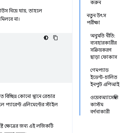
করুন
উস নিয়ে যায়, তাহলে
নতুন উৎস
 মিলবে না।
পরীক্ষা
অনুমতি নীতি:
ব্যবহারকারীর
সক্রিয়করণ
ছাড়া ফোকাস
গেমপ্যাড
ইভেন্ট-চালিত
ইনপুট এপিআই
িচ্ছিন্ন কোনো স্থানে রেন্ডার
ওয়েবঅ্যাসেম্বলি
 প্যারেন্ট এলিমেন্টের স্টাইল
কাস্টম
বর্ণনাকারী
্ট ক্ষেত্রের জন্য এই লজিকটি