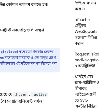
"off" কে সম্মান
িভিন্ন কৌশল অবলম্বন করতে হয়।
করুন।
bfcache
এন্ট্রিতে
স্ট এবং প্রান্তগুলি অক্ষুণ্ণ
WebSockets
সংযোগ বিচ্ছিন্ন
করুন
,
মানে হলো ইউজার এজেন্ট
pixelated
Request.isRel
মানে হলো কনট্রাস্ট ও এজ অক্ষুণ্ণ রেখে
ges
oadNavigatio
ফারি উভয়ই এই দুটিকে সমার্থক হিসেবে গণ্য
n অ্যাট্রিবিউট
প্লাগইন এবং
ক্রস-অরিজিন ও
সীমাবদ্ধ
য়েছে যে
:hover
,
:active
,
আইফ্রেমগুলি
তে SVG
ম টপ লেয়ার এলিমেন্ট পর্যন্ত।
ফিল্টার নিষ্ক্রিয়