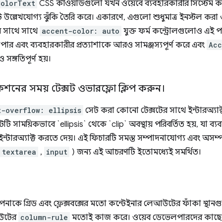
ColorText
CSS কীওয়ার্ডগুলো যখন ওয়েবে ব্যবহারকারীর সিস্টেম ক
কটি উল্লেখযোগ্য ঝুঁকি তৈরি করে। একারণে, এগুলো শুধুমাত্র ইনস্টল করা
র সাথে সাথে
accent-color: auto
যুক্ত ফর্ম কন্ট্রোলগুলোও এই পরি
লপার এবং ব্যবহারকারীর প্রত্যাশাকে আরও সামঞ্জস্যপূর্ণ করে এবং
Acc
ও সঙ্গতিপূর্ণ হয়।
কশনের সময় টেক্সট ওভারফ্লো ক্লিপ করুন।
t-overflow: ellipsis
সেট করা কোনো টেক্সটের সাথে ইন্টারঅ্যাক
টি সাময়িকভাবে `ellipsis` থেকে `clip` অবস্থায় পরিবর্তিত হয়, যা 
ন্টারঅ্যাক্ট করতে দেয়। এই ফিচারটি সমস্ত সম্পাদনাযোগ্য এবং অসম্পা
textarea
,
input
) জন্য এই আচরণটি ইতোমধ্যেই সমর্থিত।
কে গ্রিড এবং ফ্লেক্সবক্সের মতো কন্টেইনার লেআউটের ফাঁকা স্থান
আউটের
column-rule
মতোই কাজ করে। ওয়েব ডেভেলপারদের কাছে এ