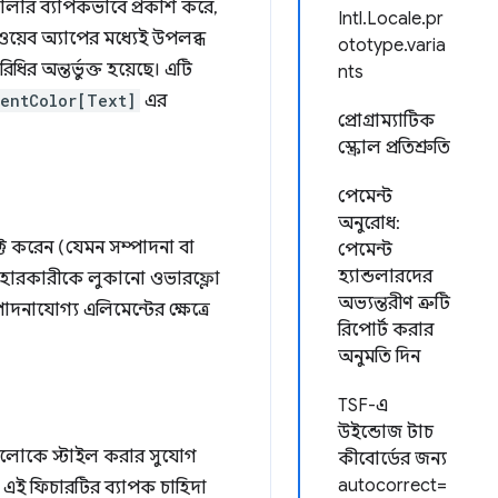
ালার ব্যাপকভাবে প্রকাশ করে,
Intl.Locale.pr
 ওয়েব অ্যাপের মধ্যেই উপলব্ধ
ototype.varia
ধির অন্তর্ভুক্ত হয়েছে। এটি
nts
entColor[Text]
এর
প্রোগ্রাম্যাটিক
স্ক্রোল প্রতিশ্রুতি
পেমেন্ট
অনুরোধ:
্ট করেন (যেমন সম্পাদনা বা
পেমেন্ট
হ্যান্ডলারদের
ব্যবহারকারীকে লুকানো ওভারফ্লো
অভ্যন্তরীণ ত্রুটি
দনাযোগ্য এলিমেন্টের ক্ষেত্রে
রিপোর্ট করার
অনুমতি দিন
TSF-এ
উইন্ডোজ টাচ
গুলোকে স্টাইল করার সুযোগ
কীবোর্ডের জন্য
autocorrect=
ই ফিচারটির ব্যাপক চাহিদা