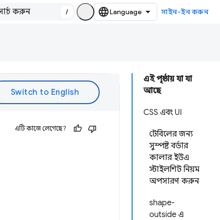
/
সাইন-ইন করুন
এই পৃষ্ঠায় যা যা
আছে
CSS এবং UI
এটি কাজে লেগেছে?
টেবিলের জন্য
সুস্পষ্ট বর্ডার
কালার ইউএ
স্টাইলশিট নিয়ম
অপসারণ করুন
shape-
outside এ