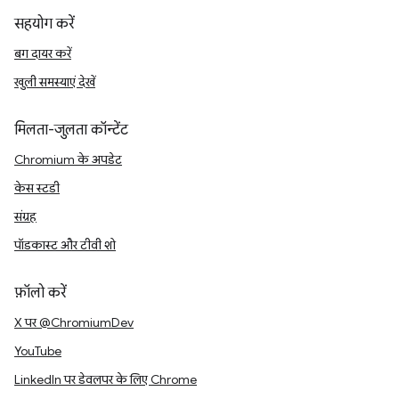
सहयोग करें
बग दायर करें
खुली समस्याएं देखें
मिलता-जुलता कॉन्टेंट
Chromium के अपडेट
केस स्टडी
संग्रह
पॉडकास्ट और टीवी शो
फ़ॉलो करें
X पर @ChromiumDev
YouTube
LinkedIn पर डेवलपर के लिए Chrome