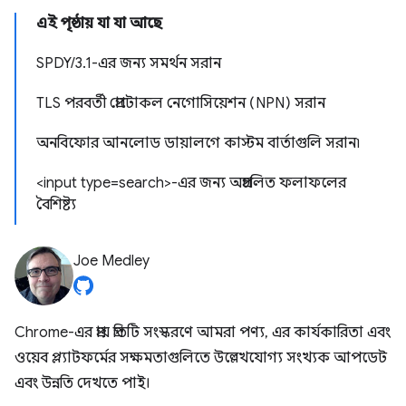
এই পৃষ্ঠায় যা যা আছে
SPDY/3.1-এর জন্য সমর্থন সরান
TLS পরবর্তী প্রোটোকল নেগোসিয়েশন (NPN) সরান
অনবিফোর আনলোড ডায়ালগে কাস্টম বার্তাগুলি সরান৷
<input type=search>-এর জন্য অপ্রচলিত ফলাফলের
বৈশিষ্ট্য
Joe Medley
Chrome-এর প্রায় প্রতিটি সংস্করণে আমরা পণ্য, এর কার্যকারিতা এবং
ওয়েব প্ল্যাটফর্মের সক্ষমতাগুলিতে উল্লেখযোগ্য সংখ্যক আপডেট
এবং উন্নতি দেখতে পাই।