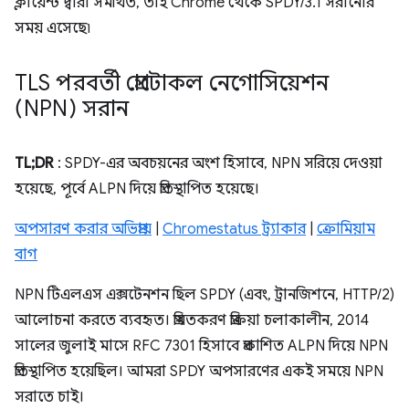
ক্লায়েন্ট দ্বারা সমর্থিত, তাই Chrome থেকে SPDY/3.1 সরানোর
সময় এসেছে৷
TLS পরবর্তী প্রোটোকল নেগোসিয়েশন
(NPN) সরান
TL;DR
: SPDY-এর অবচয়নের অংশ হিসাবে, NPN সরিয়ে দেওয়া
হয়েছে, পূর্বে ALPN দিয়ে প্রতিস্থাপিত হয়েছে।
অপসারণ করার অভিপ্রায়
|
Chromestatus ট্র্যাকার
|
ক্রোমিয়াম
বাগ
NPN টিএলএস এক্সটেনশন ছিল SPDY (এবং, ট্রানজিশনে, HTTP/2)
আলোচনা করতে ব্যবহৃত। প্রমিতকরণ প্রক্রিয়া চলাকালীন, 2014
সালের জুলাই মাসে RFC 7301 হিসাবে প্রকাশিত ALPN দিয়ে NPN
প্রতিস্থাপিত হয়েছিল। আমরা SPDY অপসারণের একই সময়ে NPN
সরাতে চাই।