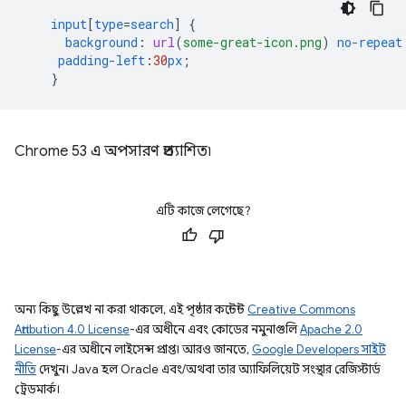
input
[
type
=
search
]
{
background
:
url
(
some-great-icon.png
)
no-repeat
padding-left
:
30
px
;
}
Chrome 53 এ অপসারণ প্রত্যাশিত৷
এটি কাজে লেগেছে?
অন্য কিছু উল্লেখ না করা থাকলে, এই পৃষ্ঠার কন্টেন্ট
Creative Commons
Attribution 4.0 License
-এর অধীনে এবং কোডের নমুনাগুলি
Apache 2.0
License
-এর অধীনে লাইসেন্স প্রাপ্ত। আরও জানতে,
Google Developers সাইট
নীতি
দেখুন। Java হল Oracle এবং/অথবা তার অ্যাফিলিয়েট সংস্থার রেজিস্টার্ড
ট্রেডমার্ক।