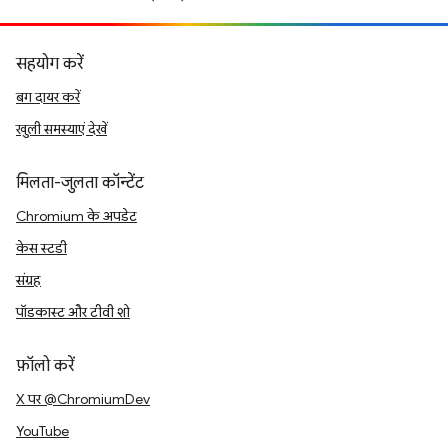
सहयोग करें
बग दायर करें
खुली समस्याएं देखें
मिलता-जुलता कॉन्टेंट
Chromium के अपडेट
केस स्टडी
संग्रह
पॉडकास्ट और टीवी शो
फ़ॉलो करें
X पर @ChromiumDev
YouTube